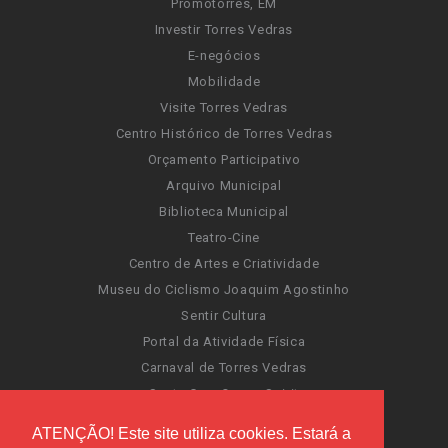
Promotorres, EM
Investir Torres Vedras
E-negócios
Mobilidade
Visite Torres Vedras
Centro Histórico de Torres Vedras
Orçamento Participativo
Arquivo Municipal
Biblioteca Municipal
Teatro-Cine
Centro de Artes e Criatividade
Museu do Ciclismo Joaquim Agostinho
Sentir Cultura
Portal da Atividade Física
Carnaval de Torres Vedras
Santa Cruz Ocean Spirit
Novas Invasões
ATENÇÃO! Este site utiliza cookies. Estará a
Festas de Torres Vedras