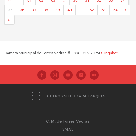
‹‹
‹
01
02
03
…
30
31
32
33
34
35
36
37
38
39
40
…
62
63
64
›
››
Câmara Municipal de Torres Vedras © 1996 - 2026 · Por
Slingshot
OUTROS SITES DA AUTARQUIA
C. M. de Torres Vedras
SMAS