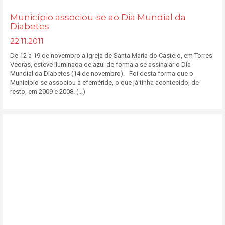
Município associou-se ao Dia Mundial da
Diabetes
22.11.2011
De 12 a 19 de novembro a Igreja de Santa Maria do Castelo, em Torres
Vedras, esteve iluminada de azul de forma a se assinalar o Dia
Mundial da Diabetes (14 de novembro). Foi desta forma que o
Município se associou à efeméride, o que já tinha acontecido, de
resto, em 2009 e 2008. (...)