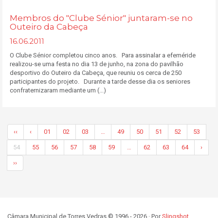
Membros do "Clube Sénior" juntaram-se no
Outeiro da Cabeça
16.06.2011
O Clube Sénior completou cinco anos. Para assinalar a efeméride
realizou-se uma festa no dia 13 de junho, na zona do pavilhão
desportivo do Outeiro da Cabeça, que reuniu os cerca de 250
participantes do projeto. Durante a tarde desse dia os seniores
confraternizaram mediante um (...)
‹‹
‹
01
02
03
…
49
50
51
52
53
54
55
56
57
58
59
…
62
63
64
›
››
Câmara Municipal de Torres Vedras © 1996 - 2026 · Por
Slingshot