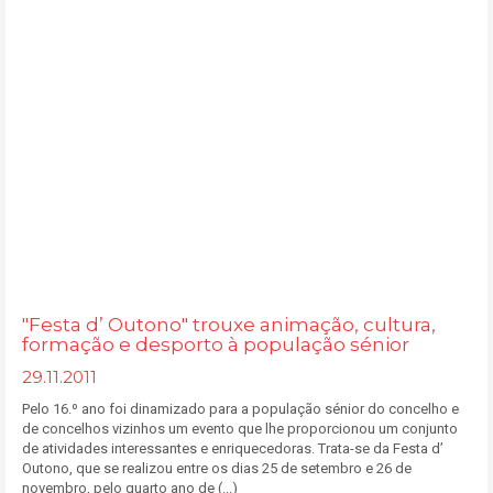
"Festa d’ Outono" trouxe animação, cultura,
formação e desporto à população sénior
29.11.2011
Pelo 16.º ano foi dinamizado para a população sénior do concelho e
de concelhos vizinhos um evento que lhe proporcionou um conjunto
de atividades interessantes e enriquecedoras. Trata-se da Festa d’
Outono, que se realizou entre os dias 25 de setembro e 26 de
novembro, pelo quarto ano de (...)