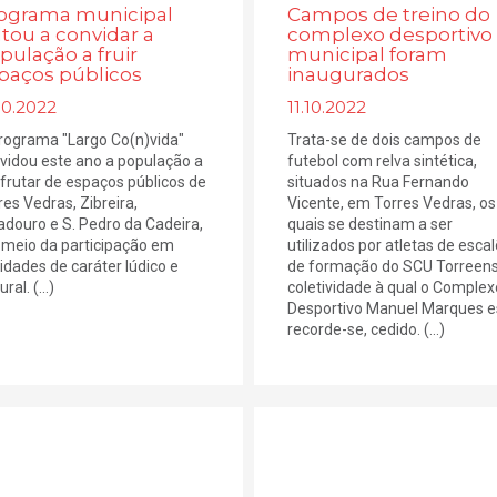
ograma municipal
Campos de treino do
ltou a convidar a
complexo desportivo
pulação a fruir
municipal foram
paços públicos
inaugurados
10.2022
11.10.2022
rograma "Largo Co(n)vida"
Trata-se de dois campos de
vidou este ano a população a
futebol com relva sintética,
frutar de espaços públicos de
situados na Rua Fernando
res Vedras, Zibreira,
Vicente, em Torres Vedras, os
adouro e S. Pedro da Cadeira,
quais se destinam a ser
 meio da participação em
utilizados por atletas de esca
vidades de caráter lúdico e
de formação do SCU Torreens
ural. (...)
coletividade à qual o Complex
Desportivo Manuel Marques e
recorde-se, cedido. (...)