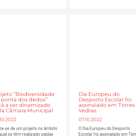
ojeto “Biodiversidade
Dia Europeu do
 ponta dos dedos”
Desporto Escolar foi
tá a ser dinamizado
assinalado em Torres
la Câmara Municipal
Vedras
10.2022
07.10.2022
ta-se de um projeto no âmbito
O Dia Europeu do Desporto
qual se têm realizado saídas
Escolar foi assinalado em Tor