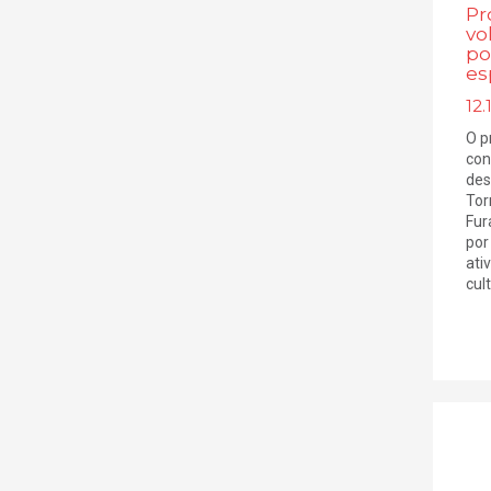
Pr
vo
po
es
12.
O p
con
des
Tor
Fur
por
ati
cult