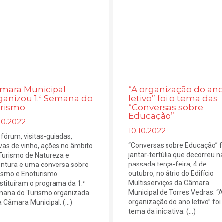
mara Municipal
“A organização do an
ganizou 1.ª Semana do
letivo” foi o tema das
rismo
“Conversas sobre
Educação”
10.2022
10.10.2022
fórum, visitas-guiadas,
“Conversas sobre Educação” f
vas de vinho, ações no âmbito
jantar-tertúlia que decorreu n
Turismo de Natureza e
passada terça-feira, 4 de
ntura e uma conversa sobre
outubro, no átrio do Edifício
ismo e Enoturismo
Multisserviços da Câmara
stituíram o programa da 1.ª
Municipal de Torres Vedras. “
ana do Turismo organizada
organização do ano letivo” foi
a Câmara Municipal. (...)
tema da iniciativa. (...)