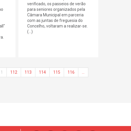
verificado, os passeios de verão
no
para seniores organizados pela
Câmara Municipal em parceria
com as juntas de freguesia do
ll"
Concelho, voltaram a realizar-se.
(...)
a.
11
112
113
114
115
116
…