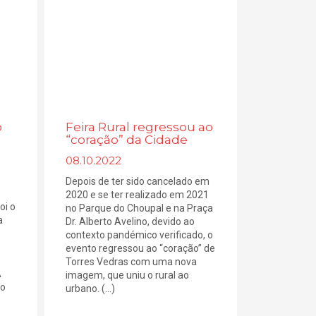
o
Feira Rural regressou ao
“coração” da Cidade
08.10.2022
Depois de ter sido cancelado em
2020 e se ter realizado em 2021
oi o
no Parque do Choupal e na Praça
a
Dr. Alberto Avelino, devido ao
contexto pandémico verificado, o
evento regressou ao “coração” de
Torres Vedras com uma nova
A
imagem, que uniu o rural ao
 o
urbano. (...)