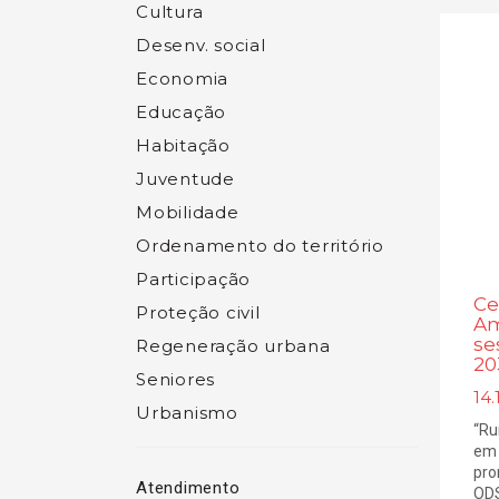
Cultura
Desenv. social
Economia
Educação
Habitação
Juventude
Mobilidade
Ordenamento do território
Participação
Ce
Proteção civil
Am
se
Regeneração urbana
20
Seniores
14.
Urbanismo
“Ru
em 
pro
Atendimento
ODS