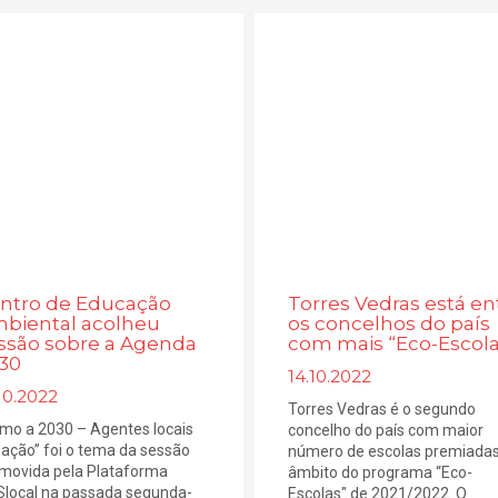
ntro de Educação
Torres Vedras está en
biental acolheu
os concelhos do país
ssão sobre a Agenda
com mais “Eco-Escola
30
14.10.2022
10.2022
Torres Vedras é o segundo
mo a 2030 – Agentes locais
concelho do país com maior
ação” foi o tema da sessão
número de escolas premiadas
movida pela Plataforma
âmbito do programa “Eco-
local na passada segunda-
Escolas" de 2021/2022. O