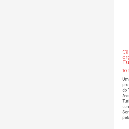
Câ
or
Tu
10.
Um 
pro
do 
Ave
Tur
con
Sem
pel