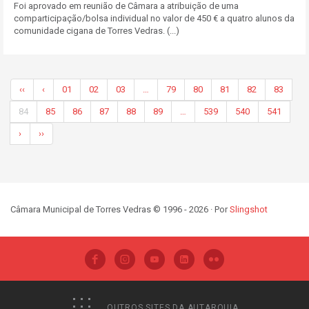
Foi aprovado em reunião de Câmara a atribuição de uma
comparticipação/bolsa individual no valor de 450 € a quatro alunos da
comunidade cigana de Torres Vedras. (...)
‹‹
‹
01
02
03
…
79
80
81
82
83
84
85
86
87
88
89
…
539
540
541
›
››
Câmara Municipal de Torres Vedras © 1996 - 2026 · Por
Slingshot
OUTROS SITES DA AUTARQUIA