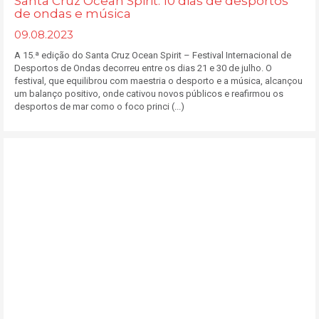
Santa Cruz Ocean Spirit: 10 dias de desportos
de ondas e música
09.08.2023
A 15.ª edição do Santa Cruz Ocean Spirit – Festival Internacional de
Desportos de Ondas decorreu entre os dias 21 e 30 de julho. O
festival, que equilibrou com maestria o desporto e a música, alcançou
um balanço positivo, onde cativou novos públicos e reafirmou os
desportos de mar como o foco princi (...)