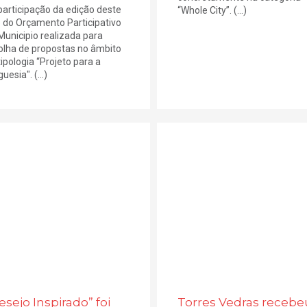
participação da edição deste
“Whole City”. (...)
 do Orçamento Participativo
Municipio realizada para
olha de propostas no âmbito
tipologia “Projeto para a
uesia". (...)
esejo Inspirado” foi
Torres Vedras recebe