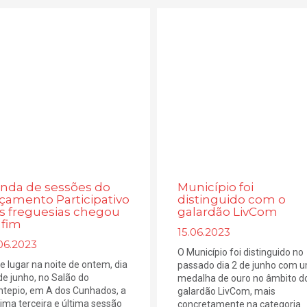
nda de sessões do
Município foi
çamento Participativo
distinguido com o
s freguesias chegou
galardão LivCom
 fim
15.06.2023
06.2023
O Município foi distinguido no
e lugar na noite de ontem, dia
passado dia 2 de junho com 
de junho, no Salão do
medalha de ouro no âmbito d
tepio, em A dos Cunhados, a
galardão LivCom, mais
ima terceira e última sessão
concretamente na categoria