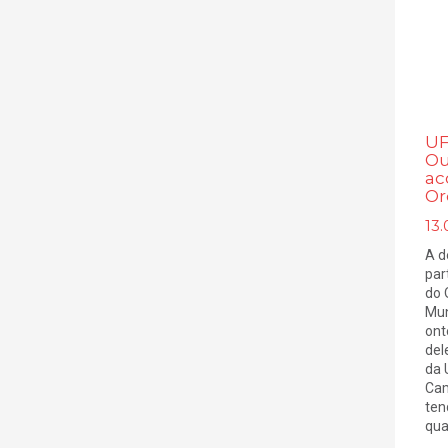
UF
Ou
ac
Or
13.
A d
par
do 
Mun
ont
del
da 
Cam
ten
quat