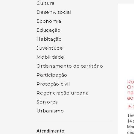
Cultura
Desenv. social
Economia
Educação
Habitação
Juventude
Mobilidade
Ordenamento do território
Participação
Ro
Proteção civil
Or
na
Regeneração urbana
ao
Seniores
15.
Urbanismo
Tev
14 
Mon
Atendimento
déc