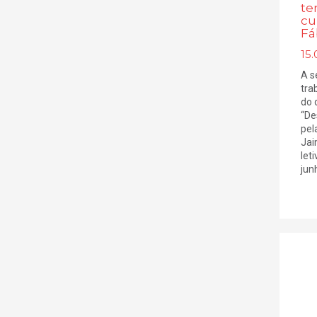
te
cu
Fá
15.
A s
tra
do 
“De
pel
Jai
leti
junh