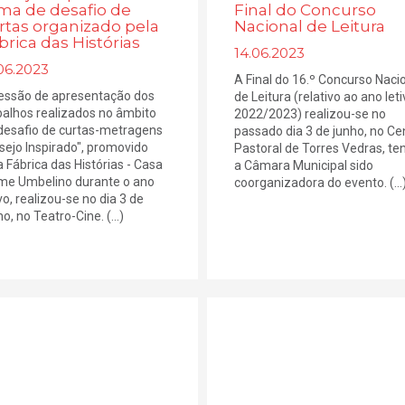
ma de desafio de
Final do Concurso
rtas organizado pela
Nacional de Leitura
brica das Histórias
14.06.2023
06.2023
A Final do 16.º Concurso Naci
essão de apresentação dos
de Leitura (relativo ao ano let
balhos realizados no âmbito
2022/2023) realizou-se no
desafio de curtas-metragens
passado dia 3 de junho, no Ce
sejo Inspirado", promovido
Pastoral de Torres Vedras, te
a Fábrica das Histórias - Casa
a Câmara Municipal sido
me Umbelino durante o ano
coorganizadora do evento. (...
vo, realizou-se no dia 3 de
o, no Teatro-Cine. (...)