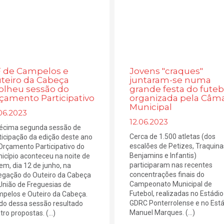
 de Campelos e
Jovens "craques"
teiro da Cabeça
juntaram-se numa
olheu sessão do
grande festa do futeb
çamento Participativo
organizada pela Câm
Municipal
06.2023
12.06.2023
écima segunda sessão de
Cerca de 1.500 atletas (dos
ticipação da edição deste ano
escalões de Petizes, Traquina
Orçamento Participativo do
Benjamins e Infantis)
icípio aconteceu na noite de
participaram nas recentes
em, dia 12 de junho, na
concentrações finais do
egação do Outeiro da Cabeça
Campeonato Municipal de
União de Freguesias de
Futebol, realizadas no Estádio
pelos e Outeiro da Cabeça.
GDRC Ponterrolense e no Está
do dessa sessão resultado
Manuel Marques. (...)
ro propostas. (...)