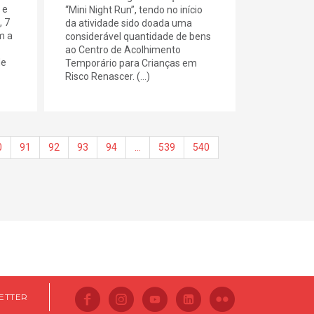
 e
“Mini Night Run”, tendo no início
, 7
da atividade sido doada uma
m a
considerável quantidade de bens
ao Centro de Acolhimento
de
Temporário para Crianças em
Risco Renascer. (...)
0
91
92
93
94
…
539
540
ETTER