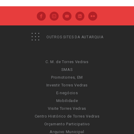
OUTROS SITES DA AUTARQUIA
C. M. de Torres Vedras
SMAS
Promotorres, EM
Investir Torres Vedras
E-negócios
Mobilidade
Visite Torres Vedras
Centro Histórico de Torres Vedras
Orçamento Participativo
Arquivo Municipal