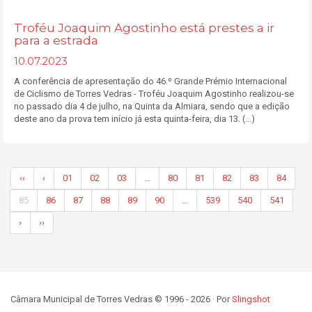
Troféu Joaquim Agostinho está prestes a ir
para a estrada
10.07.2023
A conferência de apresentação do 46.º Grande Prémio Internacional
de Ciclismo de Torres Vedras - Troféu Joaquim Agostinho realizou-se
no passado dia 4 de julho, na Quinta da Almiara, sendo que a edição
deste ano da prova tem início já esta quinta-feira, dia 13. (...)
‹‹
‹
01
02
03
…
80
81
82
83
84
85
86
87
88
89
90
…
539
540
541
›
››
Câmara Municipal de Torres Vedras © 1996 - 2026 · Por
Slingshot