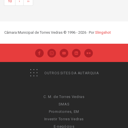
10
›
››
Câmara Municipal de Torres Vedras © 1996 - 2026 · Por
Slingshot
OUTROS SITES DA AUTARQUIA
C. M. de Torres Vedras
SMAS
Promotorres, EM
Investir Torres Vedras
E-negócios