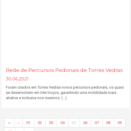
Rede de Percursos Pedonais de Torres Vedras
30.06.2021
Foram criados em Torres Vedras novos percursos pedonais, os quais
se desenvolvem em três troços, garantindo uma mobilidade mais
atrativa e inclusiva nos mesmos. (...)
‹‹
‹
01
02
03
04
05
06
07
08
09