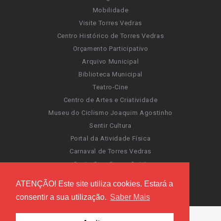
Mobilidade
Visite Torres Vedras
Centro Histórico de Torres Vedras
Orçamento Participativo
Arquivo Municipal
Biblioteca Municipal
Teatro-Cine
Centro de Artes e Criatividade
Museu do Ciclismo Joaquim Agostinho
Sentir Cultura
Portal da Atividade Física
Carnaval de Torres Vedras
Santa Cruz Ocean Spirit
Novas Invasões
ATENÇÃO! Este site utiliza cookies. Estará a
Festas de Torres Vedras
consentir a sua utilização.
Saber Mais