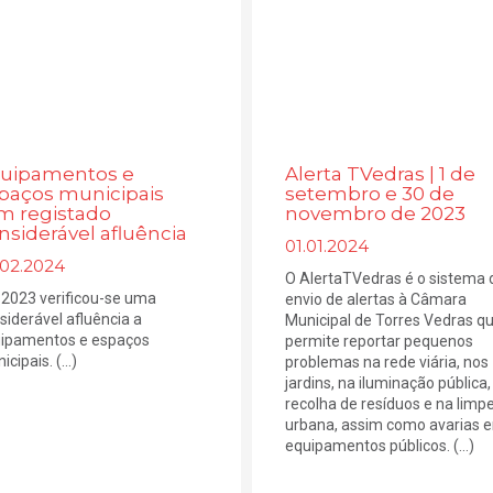
uipamentos e
Alerta TVedras | 1 de
paços municipais
setembro e 30 de
m registado
novembro de 2023
nsiderável afluência
01.01.2024
.02.2024
O AlertaTVedras é o sistema 
2023 verificou-se uma
envio de alertas à Câmara
siderável afluência a
Municipal de Torres Vedras q
ipamentos e espaços
permite reportar pequenos
cipais. (...)
problemas na rede viária, nos
jardins, na iluminação pública,
recolha de resíduos e na limp
urbana, assim como avarias 
equipamentos públicos. (...)