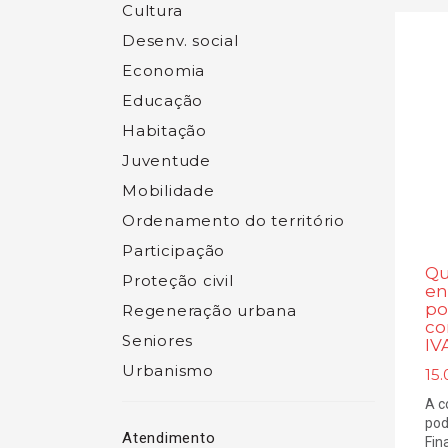
Cultura
Desenv. social
Economia
Educação
Habitação
Juventude
Mobilidade
Ordenamento do território
Participação
Qu
Proteção civil
en
po
Regeneração urbana
co
Seniores
IV
Urbanismo
15
A c
pod
Atendimento
Fin