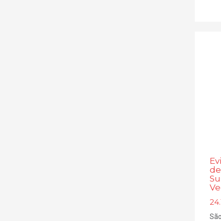
Ev
de
Su
Ve
24.
São