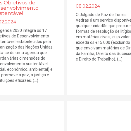
s Objetivos de
08.02.2024
senvolvimento
stentável
O Julgado de Paz de Torres
Vedras é um serviço disponíve
02.2024
qualquer cidadão que procure
genda 2030 integra os 17
formas de resolução de litígio
etivos de Desenvolvimento
em matérias cíveis, cujo valor
tentável estabelecidos pela
exceda os €15.000 (excluindo
anização das Nações Unidas.
que envolvam matérias de Dir
ta-se de uma agenda que
da Família, Direito das Suces
rda várias dimensões do
e Direito do Trabalho). (...)
envolvimento sustentável
cial, económico, ambiental) e
 promove a paz, a justiça e
ituições eficazes. (...)