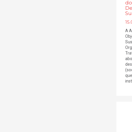
do
De
Su
15.
A A
Obj
Sus
Org
Tra
abo
des
(so
que
inst