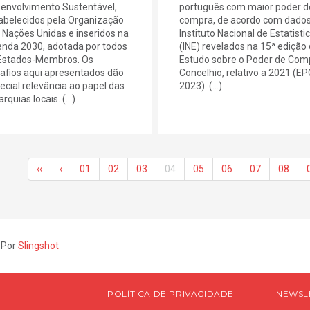
envolvimento Sustentável,
português com maior poder d
abelecidos pela Organização
compra, de acordo com dados
 Nações Unidas e inseridos na
Instituto Nacional de Estatisti
nda 2030, adotada por todos
(INE) revelados na 15ª edição
Estados-Membros. Os
Estudo sobre o Poder de Com
afios aqui apresentados dão
Concelhio, relativo a 2021 (E
ecial relevância ao papel das
2023). (...)
rquias locais. (...)
‹‹
‹
01
02
03
04
05
06
07
08
 Por
Slingshot
POLÍTICA DE PRIVACIDADE
NEWSL