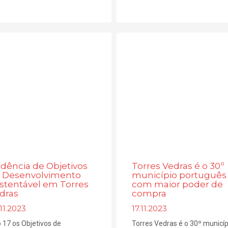
idência de Objetivos
Torres Vedras é o 30º
 Desenvolvimento
município português
stentável em Torres
com maior poder de
dras
compra
11.2023
17.11.2023
 17 os Objetivos de
Torres Vedras é o 30º municíp