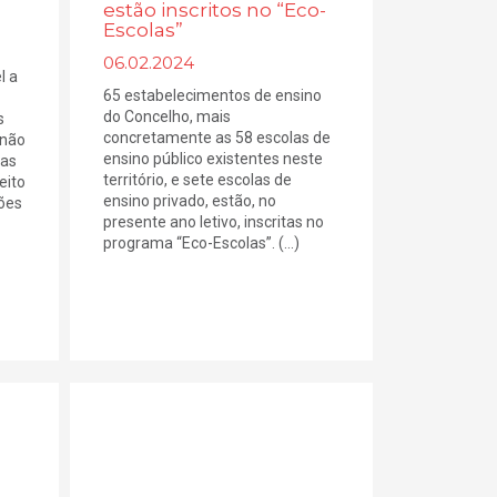
estão inscritos no “Eco-
Escolas”
06.02.2024
l a
65 estabelecimentos de ensino
do Concelho, mais
s
concretamente as 58 escolas de
 não
ensino público existentes neste
 as
território, e sete escolas de
eito
ensino privado, estão, no
sões
presente ano letivo, inscritas no
programa “Eco-Escolas”. (...)