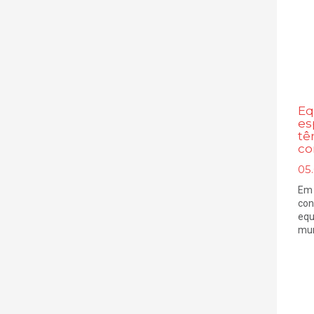
Eq
es
tê
co
05
Em 
con
equ
muni