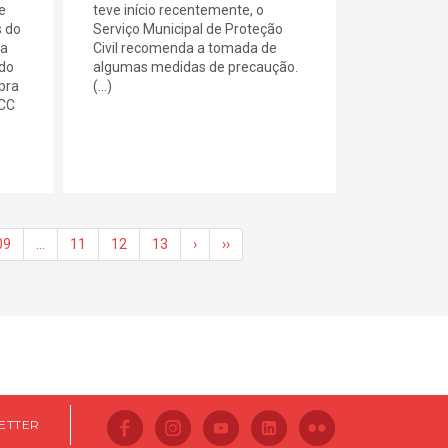
e
teve início recentemente, o
 do
Serviço Municipal de Proteção
ca
Civil recomenda a tomada de
 do
algumas medidas de precaução.
pra
(...)
PCC
09
…
11
12
13
›
››
ETTER