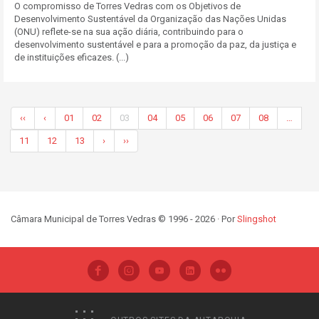
O compromisso de Torres Vedras com os Objetivos de
Desenvolvimento Sustentável da Organização das Nações Unidas
(ONU) reflete-se na sua ação diária, contribuindo para o
desenvolvimento sustentável e para a promoção da paz, da justiça e
de instituições eficazes. (...)
‹‹
‹
01
02
03
04
05
06
07
08
…
11
12
13
›
››
Câmara Municipal de Torres Vedras © 1996 - 2026 · Por
Slingshot