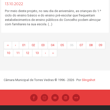
13.10.2022
Por meio deste projeto, no seu dia de aniversário, as crianças do 1.º
ciclo do ensino básico e do ensino pré-escolar que frequentam
estabelecimentos de ensino públicos do Concelho podem almoçar
com familiares na sua escola. (...)
‹‹
‹
01
02
03
04
05
06
07
08
09
10
11
12
13
›
››
Câmara Municipal de Torres Vedras © 1996 - 2026 · Por
Slingshot