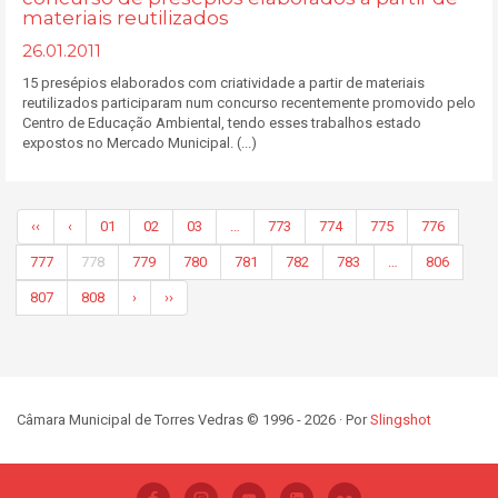
materiais reutilizados
26.01.2011
15 presépios elaborados com criatividade a partir de materiais
reutilizados participaram num concurso recentemente promovido pelo
Centro de Educação Ambiental, tendo esses trabalhos estado
expostos no Mercado Municipal. (...)
‹‹
‹
01
02
03
…
773
774
775
776
777
778
779
780
781
782
783
…
806
807
808
›
››
Câmara Municipal de Torres Vedras © 1996 - 2026 · Por
Slingshot