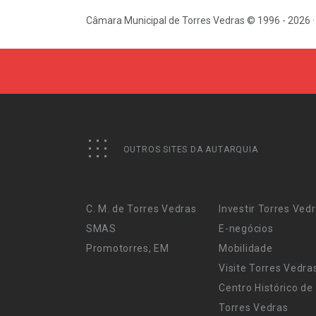
Câmara Municipal de Torres Vedras © 1996 - 2026 ·
OUTROS SITES DA AUTARQUIA
C. M. de Torres Vedras
Investir Torres Ved
SMAS
E-negócios
Promotorres, EM
Mobilidade
Visite Torres Vedra
Centro Histórico de
Torres Vedras