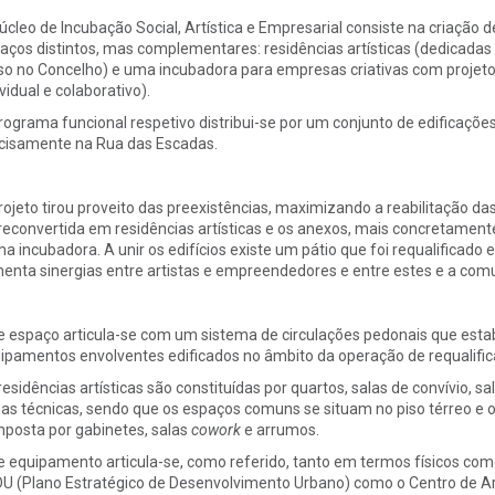
úcleo de Incubação Social, Artística e Empresarial consiste na criação
aços distintos, mas complementares: residências artísticas (dedicadas 
so no Concelho) e uma incubadora para empresas criativas com projeto
ividual e colaborativo).
rograma funcional respetivo distribui-se por um conjunto de edificaçõ
cisamente na Rua das Escadas.
rojeto tirou proveito das preexistências, maximizando a reabilitação d
 reconvertida em residências artísticas e os anexos, mais concretamen
a incubadora. A unir os edifícios existe um pátio que foi requalificado
enta sinergias entre artistas e empreendedores e entre estes e a comu
e espaço articula-se com um sistema de circulações pedonais que esta
ipamentos envolventes edificados no âmbito da operação de requalific
residências artísticas são constituídas por quartos, salas de convívio, sa
as técnicas, sendo que os espaços comuns se situam no piso térreo e os
posta por gabinetes, salas
cowork
e arrumos.
e equipamento articula-se, como referido, tanto em termos físicos com
U (Plano Estratégico de Desenvolvimento Urbano) como o Centro de Arte