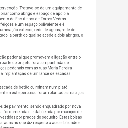
intervenção. Tratava-se de um equipamento de
ionar como abrigo e espaço de apoio a
ento de Escuteiros de Torres Vedras.
eições e um espaço polivalente e é
uminação exterior, rede de águas, rede de
, a partir do qual se acede a dois abrigos, e
lação pedonal que promovem a ligação entre o
sta parte do projeto foi acompanhada de
aços pedonais com as ruas Maria Pereira
e a implantação de um lance de escadas
va escada de betão culminam num platô
lvente a este percurso foram plantados maciços
os de pavimento, sendo enquadrado por nova
es foi otimizada e estabilizada por maciços de
estidas por prados de sequeiro. Estas bolsas
aradas no que diz respeito à acessibilidade e
árvores.