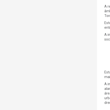
A r
âmb
Tor
Est
ent
A i
soc
Est
mai
A i
ala
áre
urb
dre