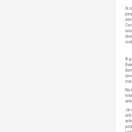
A r
peq
ati
Con
aco
dre
ond
A p
Bai
ilu
(en
met
Na 
int
arb
Já 
arb
arb
pod
red