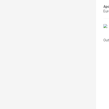
Apo
Eur
Out