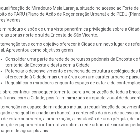
equalificação do Miradouro Meia Laranja, situado no acesso ao Forte de
ito do PARU (Plano de Ação de Regeneração Urbana) e do PEDU (Plano
res Vedras.
e miradouro dispõe de uma vista panorâmica privilegiada sobre a Cid
re as zonas norte e sul da Encosta de São Vicente.
ntervenção teve como objetivo oferecer à Cidade um novo lugar de refer
ial. Apresentou como objetivos gerais:
Consolidar uma parte da rede de percursos pedonais da Encosta de 
territorial da Encosta e desta com a Cidade;
Potenciar o desenvolvimento e melhoria da estrutura ecológica dos 
oferecendo à Cidade mais uma área com um caráter urbano e paisag
Requalificar o miradouro enquanto espaço de estar e de contempla
a obra contribui, consequentemente, para a valorização de toda a En
s franca com a Cidade, pois foi minimizado o impacto visual de descon
ntervenção no espaço do miradouro incluiu a requalificação de pavimen
rgado e no qual foi criado um banco), a contenção da área de acesso 
a de estacionamento, a arborização, a instalação de uma pérgula, de um
ano, de equipamento informativo sobre a rede urbana de circuitos ped
nagem de águas pluviais.