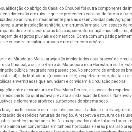
equalificação do abrigo do Casal do Choupal foi outra componente da 
uena dimensão em ruína e que se pretendeu reabilitar de forma a func
vidades ao ar livre, nomeadamente para as desenvolvidas pelo Agrupam
templa uma instalação sanitária, um arrumo/armário, um espaço de ref
mpanhado de infraestruturas básicas, como iluminação nos telheiros, il
nagem de esgotos pluviais e domésticos. Conta com um pátio pavimentado
e se encontra mobiliário urbano e um elemento arbóreo.
artir do Miradouro Meia Laranja são implantados dois ‘braços’ de circu
rro do Choupal, a sul, e o Bairro do Matadouro e da Floresta, a norte. E
minação pública integrada nos passadiços. No encontro de ambos os br
costa sul) e do Matadouro (encosta norte), respetivamente, destaca-s
álicas envernizadas que anunciam e convidam à circulação pedonal.
ligação entre o miradouro e a Rua Maria Pereira, os lances da respeti
ermédio perto do qual estava prevista a instalação de bancos. Na envo
ustivos e elementos arbóreos autóctones de sistema seco.
o braço norte consiste num caminho pedonal dividido em três segment
orização de espécies naturais da região. A respetiva estrutura de talud
ustos, também autóctones. As faixas aplanadas entre taludes foram rev
erão ainda ser convertidas em talhões hortícolas e serão para isso prep
e de água. Perto do percurso foram instalados bancos sombreados por 