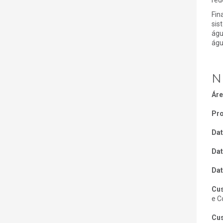
Fin
sis
águ
águ
N
Áre
Pro
Dat
Dat
Dat
Cus
e C
Cus