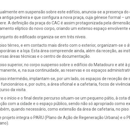
tualmente em suspensão sobre este edifício, anuncia-se a presença do 
a antiga pedreira e que configura a nova praça, cuja génese formal – um
ere. A definição da praça do CAC é assim protagonizada pela dimensã
amento elíptico do novo corpo, criando um extenso espaço envolvente e 
onjunto do edificado organiza-se em três níveis.
piso térreo, e em contacto mais direto com o exterior, organizam-se o át
porárias e a loja. Esta área compreende ainda, além da receção, as inst
ersas áreas técnicas e o centro de documentação.
piso superior, no corpo suspenso sobre o edifício do Matadouro e até à
manente, e, na sua continuidade, as reservas e os espaços administrati
piso intermédio, implantam-se, por um lado, os espaços de receção de se
 funcionários e, por outro, a área oficinal e a cafetaria, focos de vivê
curso da visita.
re o início e o final deste percurso situam-se um pequeno pátio, à cota
ação com a cidade e o espaço público, sendo não só apropriado como 
bém, quando necessário, como extensão da área de cafetaria, no piso 
e projeto integra
o PARU (Plano de Ação de Regeneração Urbana) e o P
ano).