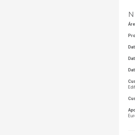
N
Áre
Pro
Dat
Dat
Dat
Cus
Edif
Cus
Apo
Eur