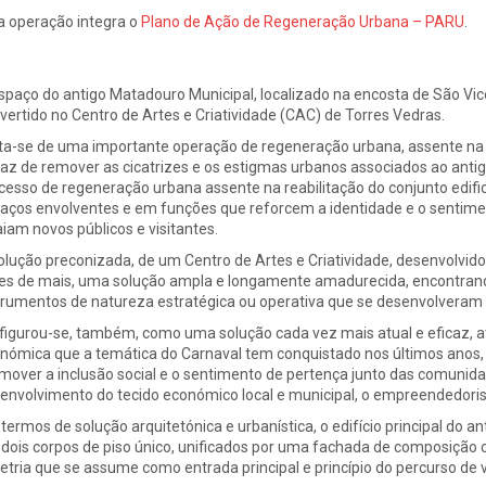
a operação integra o
Plano de Ação de Regeneração Urbana – PARU
.
spaço do antigo Matadouro Municipal, localizado na encosta de São Vicent
vertido no Centro de Artes e Criatividade (CAC) de Torres Vedras.
ta-se de uma importante operação de regeneração urbana, assente na 
az de remover as cicatrizes e os estigmas urbanos associados ao anti
cesso de regeneração urbana assente na reabilitação do conjunto edifica
aços envolventes e em funções que reforcem a identidade e o sentime
aiam novos públicos e visitantes.
olução preconizada, de um Centro de Artes e Criatividade, desenvolvido
es de mais, uma solução ampla e longamente amadurecida, encontran
trumentos de natureza estratégica ou operativa que se desenvolveram 
figurou-se, também, como uma solução cada vez mais atual e eficaz, at
nómica que a temática do Carnaval tem conquistado nos últimos anos,
mover a inclusão social e o sentimento de pertença junto das comunid
envolvimento do tecido económico local e municipal, o empreendedori
termos de solução arquitetónica e urbanística, o edifício principal do a
 dois corpos de piso único, unificados por uma fachada de composição 
etria que se assume como entrada principal e princípio do percurso de vi