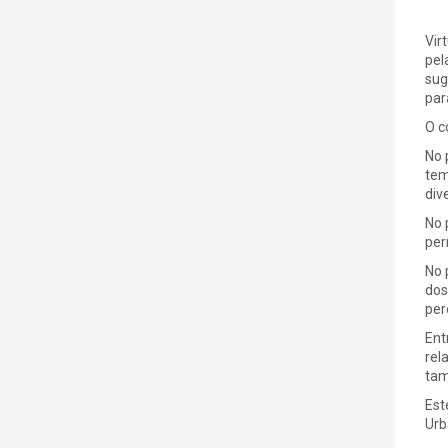
Vir
pel
sug
par
O c
No 
tem
div
No 
per
No 
dos
per
Ent
rel
tam
Est
Urb