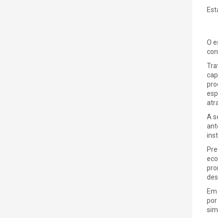
Est
O e
con
Tra
cap
pro
esp
atr
A s
ant
ins
Pre
eco
pro
des
Em 
por
sim