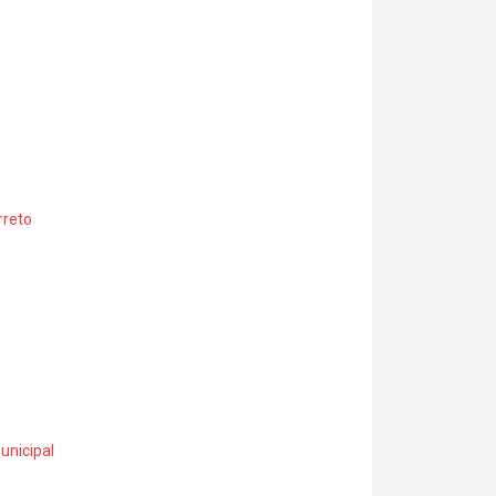
rreto
unicipal