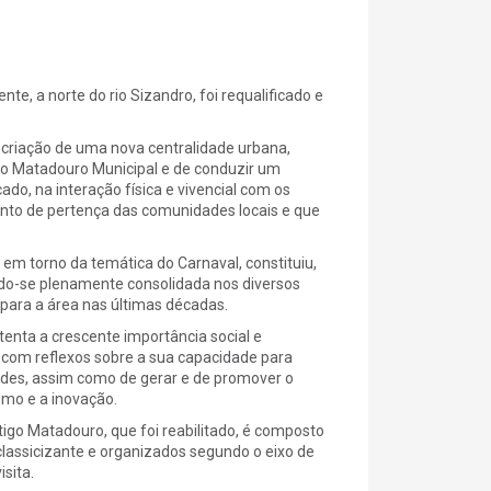
e, a norte do rio Sizandro, foi requalificado e
criação de uma nova centralidade urbana,
go Matadouro Municipal e de conduzir um
do, na interação física e vivencial com os
nto de pertença das comunidades locais e que
 em torno da temática do Carnaval, constituiu,
do-se plenamente consolidada nos diversos
para a área nas últimas décadas.
enta a crescente importância social e
 com reflexos sobre a sua capacidade para
ades, assim como de gerar e de promover o
smo e a inovação.
ntigo Matadouro, que foi reabilitado, é composto
classicizante e organizados segundo o eixo de
sita.