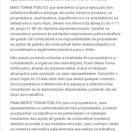
MAIS TORNA PÚBLICO que atendendo a que a execução dos
referidos trabalhos abrange, em parte, terrenos privados, os
proprietários, usufrutuários, superficiários e os arrendatários ou
detentores a outro título, devem nos termos da alínea b) do n.º 1
do artigo nº 56º do diploma supramencionado, facultar os
necessários acessos às entidades responsáveis pelos trabalhos
de gestão de combustível e na impossibilidade de procederem
às ações de gestão de combustível serão desencadeados os
procedimentos legalmente previstos para o efeito.
Não sendo possível contactar a totalidade dos proprietários e
considerando a urgência das intervenções, ficam desta forma
notificados, através do presente edital, todos os titulares
abrangidos pela operação ou seus representantes. Decorrido o
prazo legal de 10 dias úteis sem que exista qualquer contacto
dos proprietários e detentores dos espaços a intervencionar,
consideram-se as autorizações dispensadas, podendo dar-se
início aos trabalhos.
FINALMENTE TORNA PÚBLICO que os proprietários, seus
representantes ou administradores das propriedades, poderão
acompanhar os trabalhos e se pretenderem os materiais
resultantes das ações de gestão de combustível (madeira)
deverão proceder à sua imediata remoção, caso contrário serão
os mesmos removidos pela empresa que realiza os trabalhos,