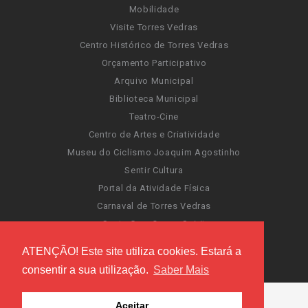
Mobilidade
Visite Torres Vedras
Centro Histórico de Torres Vedras
Orçamento Participativo
Arquivo Municipal
Biblioteca Municipal
Teatro-Cine
Centro de Artes e Criatividade
Museu do Ciclismo Joaquim Agostinho
Sentir Cultura
Portal da Atividade Física
Carnaval de Torres Vedras
Santa Cruz Ocean Spirit
Novas Invasões
ATENÇÃO! Este site utiliza cookies. Estará a
Festas de Torres Vedras
consentir a sua utilização.
Saber Mais
Aceitar