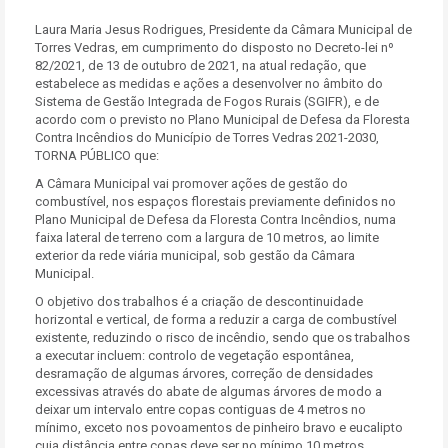
Laura Maria Jesus Rodrigues, Presidente da Câmara Municipal de
Torres Vedras, em cumprimento do disposto no Decreto-lei nº
82/2021, de 13 de outubro de 2021, na atual redação, que
estabelece as medidas e ações a desenvolver no âmbito do
Sistema de Gestão Integrada de Fogos Rurais (SGIFR), e de
acordo com o previsto no Plano Municipal de Defesa da Floresta
Contra Incêndios do Município de Torres Vedras 2021-2030,
TORNA PÚBLICO que:
A Câmara Municipal vai promover ações de gestão do
combustível, nos espaços florestais previamente definidos no
Plano Municipal de Defesa da Floresta Contra Incêndios, numa
faixa lateral de terreno com a largura de 10 metros, ao limite
exterior da rede viária municipal, sob gestão da Câmara
Municipal.
O objetivo dos trabalhos é a criação de descontinuidade
horizontal e vertical, de forma a reduzir a carga de combustível
existente, reduzindo o risco de incêndio, sendo que os trabalhos
a executar incluem: controlo de vegetação espontânea,
desramação de algumas árvores, correção de densidades
excessivas através do abate de algumas árvores de modo a
deixar um intervalo entre copas contiguas de 4 metros no
mínimo, exceto nos povoamentos de pinheiro bravo e eucalipto
cuja distância entre copas deve ser no mínimo 10 metros.