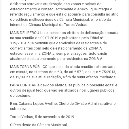
deliberou aprovar a atualização das zonas e bolsas de
estacionamento e consequentemente o Anexo I que integra o
referido regulamento e que está disponível para consulta no átrio
do edifício multisserviços da Câmara Municipal, e no sítio da
internet da Câmara Municipal de Torres Vedras.
MAIS DELIBEROU fazer cessar os efeitos da deliberação tomada
na sua reunião de 09.07.2019 e publicitada pelo Edital nº
179/2019, que permitiu que os veículos de residentes e de
comerciantes com selo de estacionamento da ZONA A
estacionassem na ZONA J, sem penalizações, visto existir
atualmente estacionamento para residentes na ZONA A.
MAIS TORNA PÚBLICO que a ata da citada reunião foi aprovada
em minuta, nos termos do n.º 3, do art.º 57.º, da Lei n.º 75/2013,
de 12/09, na sua atual redação, a fim de surtir efeitos imediatos.
PARA CONSTAR e devidos efeitos, se publica o presente edital e
outros de igual teor, que vão ser afixados nos lugares públicos
do costume.
E eu, Catarina Lopes Avelino, Chefe de Divisão Administrativa, o
subscrevi.
Torres Vedras, 5 de novembro de 2019
O Presidente da Câmara Municipal,