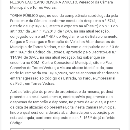
NELSON LAUREANO OLIVEIRA ANICETO, Vereador da Câmara
Municipal de Torres Vedras:
TORNA PÚBLICO que, no uso da competência subdelegada pela
Presidente da Câmara, conforme consta do despacho n.º 6741,
datado de 19/10/2021, atento o exposto na alínea rr) do n.º 1 do
art.º 33.º da Lei n.º 75/2013, de 12/09, na sua atual redação,
conjugado com o art.º 43.º do Regulamento de Estacionamento,
Cargas e Descargas e Remoção de Veículos Abandonados do
Município de Torres Vedras, e ainda com o estipulado no n.º 3 do
art.º 166.º do Código da Estrada, aprovado pelo Decreto-Lei n.º
114/94, de 03/05, na sua atual redação, faz saber que se
encontra no COM - Centro Operacional Municipal, sito no Paul,
Concelho de Torres Vedras, a viatura abaixo identificada, para
onde foi removida em 10/02/2023, por se encontrar abandonada
em transgressão ao Código da Estrada, no Parque Empresarial
da Paúl , em Torres Vedras.
Após efetivação de prova de propriedade da mesma, poderá
proceder ao seu levantamento, contra prévio pagamento das
despesas de remoção e depósito, no prazo de 45 dias, a partir
da data de afixação do presente Edital nesta Câmara Municipal,
findo o qual será considerada abandonada por ocupação por
esta autarquia, conforme disposto no art.º. 165.º do já referido
Código.