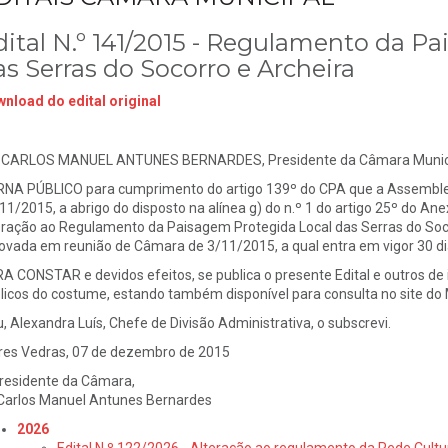
dital N.º 141/2015 - Regulamento da P
as Serras do Socorro e Archeira
nload do edital original
 CARLOS MANUEL ANTUNES BERNARDES, Presidente da Câmara Municip
NA PÚBLICO para cumprimento do artigo 139º do CPA que a Assembleia
11/2015, a abrigo do disposto na alínea g) do n.º 1 do artigo 25º do Ane
eração ao Regulamento da Paisagem Protegida Local das Serras do Soco
ovada em reunião de Câmara de 3/11/2015, a qual entra em vigor 30 dia
A CONSTAR e devidos efeitos, se publica o presente Edital e outros de i
licos do costume, estando também disponível para consulta no site do 
u, Alexandra Luís, Chefe de Divisão Administrativa, o subscrevi.
res Vedras, 07 de dezembro de 2015
residente da Câmara,
 Carlos Manuel Antunes Bernardes
2026