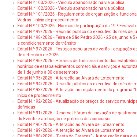
Edital N.º 103/2026 - Veículo abandonado na via pública
Edital N.º 102/2026 - Veículo abandonado na via pública
Edital N.º 101/2026 - Regulamento de organização e funcionam
Vedras - início de procedimento
Edital N.º 100/2026 - Normas de participação do 19.º Festival d
Edital N.º 99/2026 - Reunião pública do executivo do mês de 
Edital N.º 98/2026 - Feira de São Pedro 2026 - 25 de junho a 5
e condicionamento de trânsito
Edital N.º 97/2026 - Festejos populares de verão - ocupação do
de setembro de 2026
Edital N.º 96/2026 - Horários de funcionamento dos estabele
horários de estabalecimentos comerciais e serviços e autoriz
de 1 de junho a 30 de setembro
Edital N.º 95/2026 - Alteração ao Alvará de Loteamento
Edital N.º 94/2026 - Reunião pública do executivo do mês de 
Edital N.º 93/2026 - Alteração ao regulamento do programa “t
início de procedimento
Edital N.º 92/2026 - Atualização de preços do serviço municip
definidas
Edital N.º 91/2026 - Reserva | Fórum de inovação de gastronom
do Evento e atribuição de prémios dos concursos
Edital N.º 90/2026 - Alteração ao Alvará de Loteamento
Edital N.º 89/2026 - Alteração ao Alvará de Loteamento
Edital N.º 88/2026 - “Festa do Caraças” - Autorização para o 