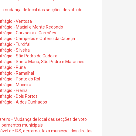
6 - mudança de local das secções de voto do
frágio - Ventosa
ufrágio - Maxial e Monte Redondo
frágio - Carvoeira e Carmões
ufrágio - Campelos e Outeiro da Cabeça
rágio - Turcifal
rágio - Silveira
frágio - São Pedro da Cadeira
frágio - Santa Maria, São Pedro e Matacães
frágio - Runa
frágio - Ramalhal
frágio - Ponte do Rol
frágio - Maceira
rágio - Freiria
rágio - Dois Portos
ufrágio - A dos Cunhados
ereiro - Mudança de local das secções de voto
quipamentos municipais
ável de IRS, derrama, taxa municipal dos direitos