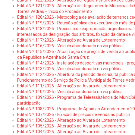
Edital N.º 122/2026 - Alteração ao regulamento da Rede Cultu
Edital N.º 121/2026 - Alteração ao Regulamento Municipal da 
Torres Vedras – Inicio do Procedimento
Edital N.º 120/2026 - Metodologia de avaliação de terrenos ce
Edital N.º 119/2026 - Reunião pública do executivo do mês de 
Edital N.º 118/2026 - Processo de expropriação urgentíssima -
interessados da designação dos árbitros, fixação da data de v
Edital N.º 117/2026 - Alteração ao Alvará de Loteamento
Edital N.º 116/2026 - Veículo abandonado na via pública
Edital N.º 115/2026 - Atualização de preços de venda ao públ
da República e Azenha de Santa Cruz
Edital N.º 114/2026 - Instalações desportivas municipais - preç
Edital N.º 113/2026 - Veículo abandonado na via pública
Edital N.º 112/2026 - Abertura do período de consulta públic
Funcionamento do Serviço de Polícia Municipal de Torres Ved
Edital N.º 111/2026 - Alteração ao Alvará de Loteamento
Edital N.º 110/2026 - Veículo abandonado na via pública
Edital N.º 109/2026 - Programa de Teleassistência do Municíp
participação
Edital N.º 108/2026 - Programa de Apoio ao Arrendamento 2
Edital N.º 107/2026 - Fixação de preços de venda ao público
Edital N.º 106/2026 - Alteração ao Alvará de Loteamento
Edital N.º 105/2026 - Alteração ao Alvará de Loteamento
Edital N.º 104/2026 - Alteração ao Alvará de Loteamento