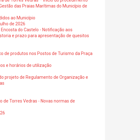
ra de Torres Vedras – Início do procedimento
Gestão das Praias Marítimas do Município de
didos ao Município
julho de 2026
 Encosta do Castelo - Notificação aos
istoria e prazo para apresentação de quesitos
ico de produtos nos Postos de Turismo da Praça
os e horários de utilização
a do projeto de Regulamento de Organização e
ras
io de Torres Vedras - Novas normas de
026