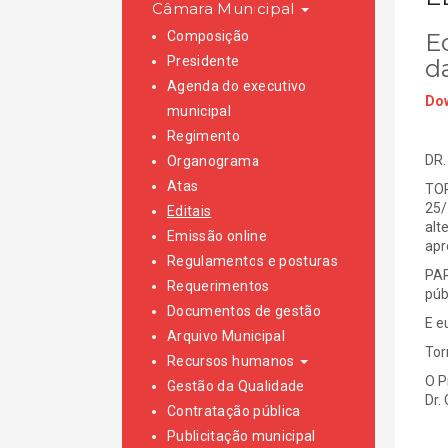
Câmara Municipal
Composição
E
Presidente
d
Agenda do executivo
Dow
municipal
Regimento
DR.
Organograma
Atas
TOR
25/
Editais
alt
Emissão online
apr
Regulamentos e posturas
PAR
Requerimentos
púb
Documentos de gestão
E e
Arquivo Municipal
Tor
Recursos humanos
O P
Gestão da Qualidade
Dr.
Contratação pública
Publicitação municipal