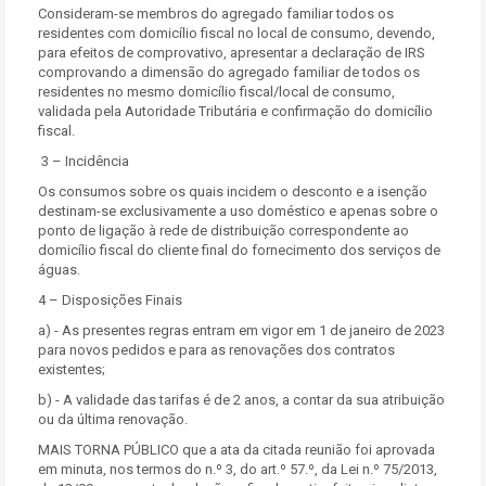
Consideram-se membros do agregado familiar todos os
residentes com domicílio fiscal no local de consumo, devendo,
para efeitos de comprovativo, apresentar a declaração de IRS
comprovando a dimensão do agregado familiar de todos os
residentes no mesmo domicílio fiscal/local de consumo,
validada pela Autoridade Tributária e confirmação do domicílio
fiscal.
3 – Incidência
Os consumos sobre os quais incidem o desconto e a isenção
destinam-se exclusivamente a uso doméstico e apenas sobre o
ponto de ligação à rede de distribuição correspondente ao
domicílio fiscal do cliente final do fornecimento dos serviços de
águas.
4 – Disposições Finais
a) - As presentes regras entram em vigor em 1 de janeiro de 2023
para novos pedidos e para as renovações dos contratos
existentes;
b) - A validade das tarifas é de 2 anos, a contar da sua atribuição
ou da última renovação.
MAIS TORNA PÚBLICO que a ata da citada reunião foi aprovada
em minuta, nos termos do n.º 3, do art.º 57.º, da Lei n.º 75/2013,