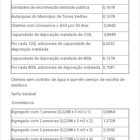
Entidades de reconhecida utilidade pública
0,1678
Autarquias do Município de Torres Vedras
0,1678
Clientes com Consumos ≤ 3m3 por 30 dias
0,3843
Capacidade de deposição instalada de 120L
0,8949
Por cada 120L adicionais de capacidade de
0,6232
deposição instalada
Capacidade de deposição instalada de 800L
6,1378
Por cada 800L adicionais de deposição instalada
3,7387
Clientes sem contrato de água e que têm serviço de recolha de
resíduos.
Tarifa Variável
Domésticos
Agregado com 1 pessoa (0,2288 x 3 m3 x 1)
0,6864
Agregado com 2 pessoas (0,2288 x 3 m3 x 2)
1,3728
Agregado com 3 pessoas (0,2288 x 3 m3 x 3)
2,0592
Agregado com 4 pessoas (0,2288 x 3 m3 x 4)
2,7456