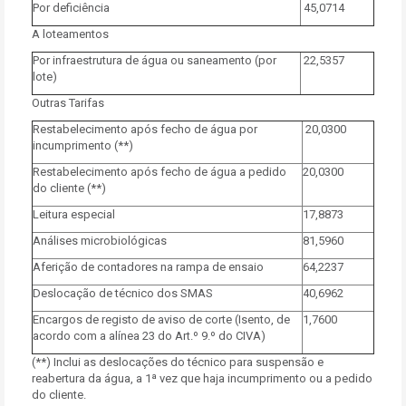
Por deficiência
45,0714
A loteamentos
Por infraestrutura de água ou saneamento (por
22,5357
lote)
Outras Tarifas
Restabelecimento após fecho de água por
20,0300
incumprimento (**)
Restabelecimento após fecho de água a pedido
20,0300
do cliente (**)
Leitura especial
17,8873
Análises microbiológicas
81,5960
Aferição de contadores na rampa de ensaio
64,2237
Deslocação de técnico dos SMAS
40,6962
Encargos de registo de aviso de corte (Isento, de
1,7600
acordo com a alínea 23 do Art.º 9.º do CIVA)
(**) Inclui as deslocações do técnico para suspensão e
reabertura da água, a 1ª vez que haja incumprimento ou a pedido
do cliente.