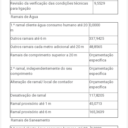
Revisão da verificação das condições técnicas
9,5529
para ligação
Ramais de Água
1.º ramal cliente água consumo humano até 20
0,0000
m
Outros ramais até 6 m
337,9425
Outros ramais cada metro adicional até 20 m
48,8565
Ramais de comprimento superior a 20 m
Orçamentação
específica
2.º ramal, independentemente do seu
Orçamentação
comprimento
específica
Alteração de ramal/ local de contador
Orçamentação
específica
Desativação de ramal
117,8205
Ramal provisório até 1 m
45,0713
Ramal provisório até 6 m
165,3639
Ramais de Saneamento