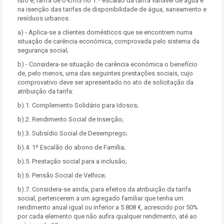
isto é, tarifa de 0 €/m3 no 1.º escalão da tarifa variável de água e
na isenção das tarifas de disponibilidade de água, saneamento e
resíduos urbanos.
a) - Aplica-se a clientes domésticos que se encontrem numa
situação de carência económica, comprovada pelo sistema da
segurança social;
b) - Considera-se situação de carência económica o benefício
de, pelo menos, uma das seguintes prestações sociais, cujo
comprovativo deve ser apresentado no ato de solicitação da
atribuição da tarifa:
b).1. Complemento Solidário para Idosos;
b).2. Rendimento Social de Inserção;
b).3. Subsídio Social de Desemprego;
b).4. 1º Escalão do abono de Família;
b).5. Prestação social para a inclusão;
b).6. Pensão Social de Velhice;
b).7. Considera-se ainda, para efeitos da atribuição da tarifa
social, pertencerem a um agregado familiar que tenha um
rendimento anual igual ou inferior a 5.808 €, acrescido por 50%
por cada elemento que não aufira qualquer rendimento, até ao