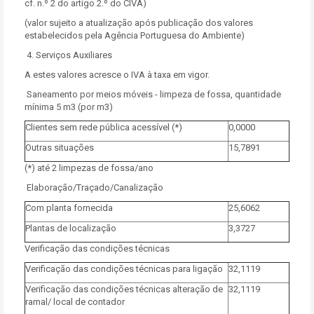
cf. n.º 2 do artigo 2.º do CIVA)
(valor sujeito a atualização após publicação dos valores
estabelecidos pela Agência Portuguesa do Ambiente)
4. Serviços Auxiliares
A estes valores acresce o IVA à taxa em vigor.
Saneamento por meios móveis - limpeza de fossa, quantidade
mínima 5 m3 (por m3)
Clientes sem rede pública acessível (*)
0,0000
Outras situações
15,7891
(*) até 2 limpezas de fossa/ano
Elaboração/Traçado/Canalização
Com planta fornecida
25,6062
Plantas de localização
3,3727
Verificação das condições técnicas
Verificação das condições técnicas para ligação
32,1119
Verificação das condições técnicas alteração de
32,1119
ramal/ local de contador