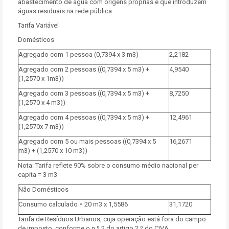
abastecimento de água com origens próprias e que introduzem
águas residuais na rede pública.
Tarifa Variável
Domésticos
Agregado com 1 pessoa (0,7394 x 3 m3)
2,2182
Agregado com 2 pessoas ((0,7394 x 5 m3) +
4,9540
(1,2570 x 1m3))
Agregado com 3 pessoas ((0,7394 x 5 m3) +
8,7250
(1,2570 x 4 m3))
Agregado com 4 pessoas ((0,7394 x 5 m3) +
12,4961
(1,2570x 7 m3))
Agregado com 5 ou mais pessoas ((0,7394 x 5
16,2671
m3) + (1,2570 x 10 m3))
Nota: Tarifa reflete 90% sobre o consumo médio nacional per
capita = 3 m3
Não Domésticos
Consumo calculado = 20 m3 x 1,5586
31,1720
Tarifa de Resíduos Urbanos, cuja operação está fora do campo
de imposto, conforme o n.º 2 do artigo 2.º do CIVA.