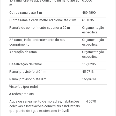
1.º ramal cliente água consumo humano até 20
0,0000
m
Outros ramais até 8 m
489,4890
Outros ramais cada metro adicional até 20 m
61,1835
Ramais de comprimento superior a 20 m
Orçamentação
específica
2.º ramal, independentemente do seu
Orçamentação
comprimento
específica
Alteração de ramal
Orçamentação
específica
Desativação de ramal
117,8205
Ramal provisório até 1 m
45,0713
Ramal provisório até 8 m
165,3639
Vistorias (por rede)
A redes prediais
Água ou saneamento de moradias, habitações
4,5070
coletivas e instalações comerciais e industriais
(por ponto de água existente no imóvel)