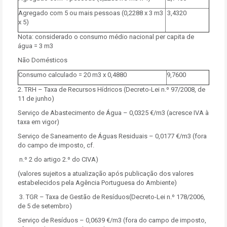
Agregado com 5 ou mais pessoas (0,2288 x 3 m3
3,4320
x 5)
Nota: considerado o consumo médio nacional per capita de
água = 3 m3
Não Domésticos
Consumo calculado = 20 m3 x 0,4880
9,7600
2. TRH – Taxa de Recursos Hídricos (Decreto-Lei n.º 97/2008, de
11 de junho)
Serviço de Abastecimento de Água – 0,0325 €/m3 (acresce IVA à
taxa em vigor)
Serviço de Saneamento de Águas Residuais – 0,0177 €/m3 (fora
do campo de imposto, cf.
n.º 2 do artigo 2.º do CIVA)
(valores sujeitos a atualização após publicação dos valores
estabelecidos pela Agência Portuguesa do Ambiente)
3. TGR – Taxa de Gestão de Resíduos(Decreto-Lei n.º 178/2006,
de 5 de setembro)
Serviço de Resíduos – 0,0639 €/m3 (fora do campo de imposto,