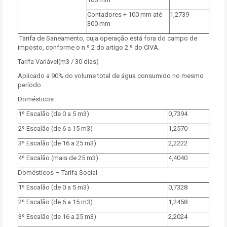
Contadores + 100 mm até
1,2739
300 mm
Tarifa de Saneamento, cuja operação está fora do campo de
imposto, conforme o n.º 2 do artigo 2.º do CIVA.
Tarifa Variável(m3 / 30 dias)
Aplicado a 90% do volume total de água consumido no mesmo
período
Domésticos
1º Escalão (de 0 a 5 m3)
0,7394
2º Escalão (de 6 a 15 m3)
1,2570
3º Escalão (de 16 a 25 m3)
2,2222
4º Escalão (mais de 25 m3)
4,4040
Domésticos – Tarifa Social
1º Escalão (de 0 a 5 m3)
0,7328
2º Escalão (de 6 a 15 m3)
1,2458
3º Escalão (de 16 a 25 m3)
2,2024