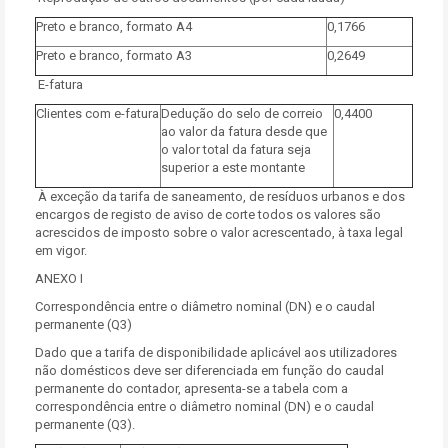
Preto e branco, formato A4
0,1766
Preto e branco, formato A3
0,2649
E-fatura
Clientes com e-fatura
Dedução do selo de correio
0,4400
ao valor da fatura desde que
o valor total da fatura seja
superior a este montante
À exceção da tarifa de saneamento, de resíduos urbanos e dos
encargos de registo de aviso de corte todos os valores são
acrescidos de imposto sobre o valor acrescentado, à taxa legal
em vigor.
ANEXO I
Correspondência entre o diâmetro nominal (DN) e o caudal
permanente (Q3)
Dado que a tarifa de disponibilidade aplicável aos utilizadores
não domésticos deve ser diferenciada em função do caudal
permanente do contador, apresenta-se a tabela com a
correspondência entre o diâmetro nominal (DN) e o caudal
permanente (Q3).