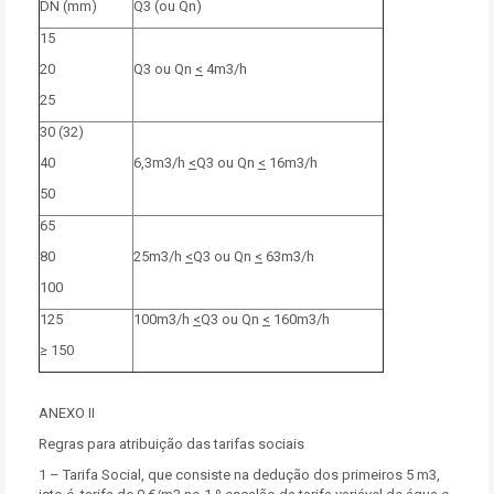
DN (mm)
Q3 (ou Qn)
15
20
Q3 ou Qn
<
4m3/h
25
30 (32)
40
6,3m3/h
<
Q3 ou Qn
<
16m3/h
50
65
80
25m3/h
<
Q3 ou Qn
<
63m3/h
100
125
100m3/h
<
Q3 ou Qn
<
160m3/h
≥ 150
ANEXO II
Regras para atribuição das tarifas sociais
1 – Tarifa Social, que consiste na dedução dos primeiros 5 m3,