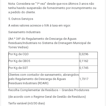
Nota: Considera-se “1ª vez” desde que nos últimos 3 anos não
tenha havido suspensão de fornecimento por incumprimento ou
a pedido do cliente.
5. Outros Serviços
A estes valores acresce o IVA à taxa em vigor.
Saneamento Industriais
(Art.º 34º do Regulamento de Descarga de Águas
Residuais/Industriais no Sistema de Drenagem Municipal de
Torres Vedras)
Por Kg de CQO
0,3296
Por Kg de CBO5
0,1162
Por Kg de SST
0,1745
Clientes com contador de saneamento, abrangidos
pelo Regulamento de Descarga de Águas
1,7317
Residuais Industriais (RDARI)
Recolha Complementar de Resíduos – Grandes Produtores
(de acordo com o Regime Geral de Gestão de Resíduos)
Tarifa variável (m3/30 dias)