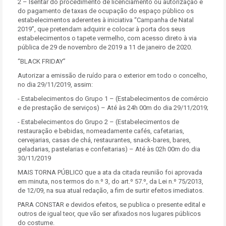
2 – Isentar do procedimento de licenciamento ou autorização e
do pagamento de taxas de ocupação do espaço público os
estabelecimentos aderentes à iniciativa “Campanha de Natal
2019”, que pretendam adquirir e colocar à porta dos seus
estabelecimentos o tapete vermelho, com acesso direto à via
pública de 29 de novembro de 2019 a 11 de janeiro de 2020.
“BLACK FRIDAY”
Autorizar a emissão de ruído para o exterior em todo o concelho,
no dia 29/11/2019, assim:
- Estabelecimentos do Grupo 1 – (Estabelecimentos de comércio
e de prestação de serviços) – Até às 24h 00m do dia 29/11/2019;
- Estabelecimentos do Grupo 2 – (Estabelecimentos de
restauração e bebidas, nomeadamente cafés, cafetarias,
cervejarias, casas de chá, restaurantes, snack-bares, bares,
geladarias, pastelarias e confeitarias) – Até às 02h 00m do dia
30/11/2019
MAIS TORNA PÚBLICO que a ata da citada reunião foi aprovada
em minuta, nos termos do n.º 3, do art.º 57.º, da Lei n.º 75/2013,
de 12/09, na sua atual redação, a fim de surtir efeitos imediatos.
PARA CONSTAR e devidos efeitos, se publica o presente edital e
outros de igual teor, que vão ser afixados nos lugares públicos
do costume.