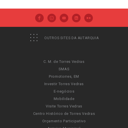
OUTROS SITES DA AUTARQUIA
C. M. de Torres Vedras
SMAS
Promotorres, EM
Investir Torres Vedras
E-negócios
Mobilidade
Visite Torres Vedras
Centro Histórico de Torres Vedras
Orçamento Participativo