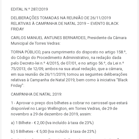
EDITAL N.º 287/2019
DELIBERAÇÕES TOMADAS NA REUNIÃO DE 26/11/2019
RELATIVAS À CAMPANHA DE NATAL 2019 – EVENTO BLACK
FRIDAY
CARLOS MANUEL ANTUNES BERNARDES, Presidente da Câmara
Municipal de Torres Vedras:
TORNA PÚBLICO, para cumprimento do disposto no artigo 158.º,
do Código do Procedimento Administrativo, na redação dada
pelo Decreto-lei n.º 4/2015, de 07/01, e no artigo 56.º, da Lei n.º
75/2013, de 12/09, ambos na sua atual redação, que a câmara,
em sua reunião de 26/11/2019, tomou as seguintes deliberações
relativas à Campanha de Natal 2019, bem como à iniciativa “Black
Friday”:
CAMPANHA DE NATAL 2019:
1 - Aprovar o preço dos bilhetes a cobrar no carrossel que estará
disponível no Largo Wellington, em Torres Vedras, de 29 de
novembro a 29 de dezembro de 2019, assim:
a) 1 Bilhete - € 2,00 (Iva incluído à taxa de 23%)
b) 5 Bilhetes - € 5,00 (Iva incluído à taxa de 23%)