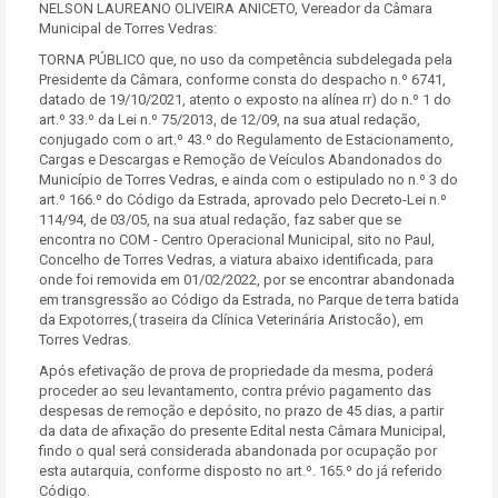
NELSON LAUREANO OLIVEIRA ANICETO, Vereador da Câmara
Municipal de Torres Vedras:
TORNA PÚBLICO que, no uso da competência subdelegada pela
Presidente da Câmara, conforme consta do despacho n.º 6741,
datado de 19/10/2021, atento o exposto na alínea rr) do n.º 1 do
art.º 33.º da Lei n.º 75/2013, de 12/09, na sua atual redação,
conjugado com o art.º 43.º do Regulamento de Estacionamento,
Cargas e Descargas e Remoção de Veículos Abandonados do
Município de Torres Vedras, e ainda com o estipulado no n.º 3 do
art.º 166.º do Código da Estrada, aprovado pelo Decreto-Lei n.º
114/94, de 03/05, na sua atual redação, faz saber que se
encontra no COM - Centro Operacional Municipal, sito no Paul,
Concelho de Torres Vedras, a viatura abaixo identificada, para
onde foi removida em 01/02/2022, por se encontrar abandonada
em transgressão ao Código da Estrada, no Parque de terra batida
da Expotorres,( traseira da Clínica Veterinária Aristocão), em
Torres Vedras.
Após efetivação de prova de propriedade da mesma, poderá
proceder ao seu levantamento, contra prévio pagamento das
despesas de remoção e depósito, no prazo de 45 dias, a partir
da data de afixação do presente Edital nesta Câmara Municipal,
findo o qual será considerada abandonada por ocupação por
esta autarquia, conforme disposto no art.º. 165.º do já referido
Código.