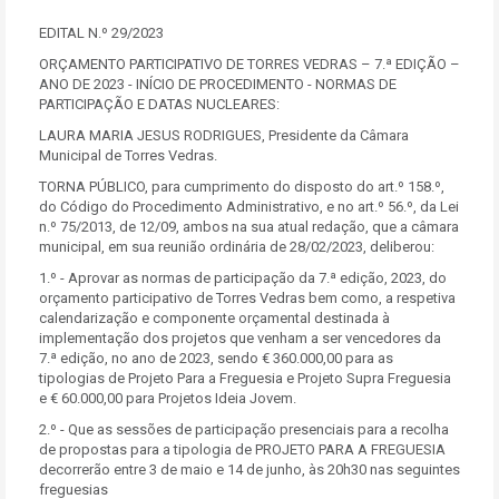
EDITAL N.º 29/2023
ORÇAMENTO PARTICIPATIVO DE TORRES VEDRAS – 7.ª EDIÇÃO –
ANO DE 2023 - INÍCIO DE PROCEDIMENTO - NORMAS DE
PARTICIPAÇÃO E DATAS NUCLEARES:
LAURA MARIA JESUS RODRIGUES, Presidente da Câmara
Municipal de Torres Vedras.
TORNA PÚBLICO, para cumprimento do disposto do art.º 158.º,
do Código do Procedimento Administrativo, e no art.º 56.º, da Lei
n.º 75/2013, de 12/09, ambos na sua atual redação, que a câmara
municipal, em sua reunião ordinária de 28/02/2023, deliberou:
1.º - Aprovar as normas de participação da 7.ª edição, 2023, do
orçamento participativo de Torres Vedras bem como, a respetiva
calendarização e componente orçamental destinada à
implementação dos projetos que venham a ser vencedores da
7.ª edição, no ano de 2023, sendo € 360.000,00 para as
tipologias de Projeto Para a Freguesia e Projeto Supra Freguesia
e € 60.000,00 para Projetos Ideia Jovem.
2.º - Que as sessões de participação presenciais para a recolha
de propostas para a tipologia de PROJETO PARA A FREGUESIA
decorrerão entre 3 de maio e 14 de junho, às 20h30 nas seguintes
freguesias