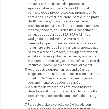
natureza e caraterísticas das propostas.
Após a análise técnica, a Câmara Municipal
contacta os/as proponentes das propostas não
aprovadas, via email e telefone, para que, no prazo
de 10 dias úteis, possam ser apresentadas
pronúncias, às quais será dada resposta no prazo
máximo, também, de 10 dias úteis, nos termos
conjugados dos artigos 86.º, 87.º e 121.º do
Código do Procedimento Administrativo.
Terminado o período de reanálise técnica previsto
no número anterior, a lista final das propostas que
passam à fase de votação, é divulgada através de
edital a afixar nas juntas de freguesia, nos vários
suportes de comunicação do município, no sítio da
Internet e Redes Sociais da Câmara Municipal.
As propostas que reúnam as condições de
elegibilidade, de acordo com os critérios definidos
no artigo 26.º, serão convertidas em projeto e
posteriormente colocados a votação.
O sistema de votação dos projetos finalistas
deverá garantir que todos os cidadãos e cidadãs
possam votar de acordo com o definido no artigo
4.º.
Para este efeito a votação será efetuada com
recurso à página do Orçamento Participativo de