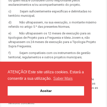
ou quem esta/e considere como responsável pelos
esclarecimentos e/ou acompanhamento do projeto;
c) Sejam suficientemente específicas e delimitadas no
território municipal;
d) Não ultrapassem, na sua execução, o montante máximo
referido no artigo 5.º das presentes Normas;
e) Não ultrapassem os 12 meses de execução para as
tipologias de Projeto para a Freguesia e Ideia Jovem e, não
ultrapassem os 24 meses de execução para a Tipologia Projeto
Supra Freguesia;
f) Sejam compatíveis com os instrumentos de gestão
territorial, regulamentos e outros projetos municipais;
g) Sejam enquadráveis nos temas de desenvolvimento
estratégico da Câmara Municipal de Torres Vedras e que se
ATENÇÃO! Este site utiliza cookies. Estará a
encontram listados no Artigo 27.º;
consentir a sua utilização.
Saber Mais
h) Sejam dirigidas à freguesia onde decorra a sessão de
participação, ou, sejam dirigidas a 2 (duas) ou mais freguesias
no caso da sessão de participação na qual são apresentadas as
Aceitar
propostas para a Tipologia de Projeto Supra Freguesia.
i) As propostas Ideia Jovem podem abranger todo o
território concelhio.