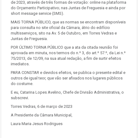
de 2023, através de três formas de votação: online na plataforma
do Orçamento Participativo; nas Juntas de Freguesia e ainda por
short message service (SMS).
MAIS TORNA PÚBLICO, que as normas se encontram disponíveis
para consulta no site oficial da Câmara, átrio do edifício
multisserviços, sito na Av. 5 de Outubro, em Torres Vedras e
Juntas de Freguesia.
POR ÚLTIMO TORNA PÚBLICO que a ata da citada reunião foi
aprovada em minuta, nos termos do n.º 3, do art.º 57.º, da Lei n.º
75/2013, de 12/09, na sua atual redação, a fim de surtir efeitos
imediatos.
PARA CONSTAR e devidos efeitos, se publica o presente edital e
outros de igual teor, que vão ser afixados nos lugares públicos
do costume.
E eu, Catarina Lopes Avelino, Chefe de Divisão Administrativa, o
subscrevi.
Torres Vedras, 6 de março de 2023
A Presidente da Câmara Municipal,
Laura Maria Jesus Rodrigues