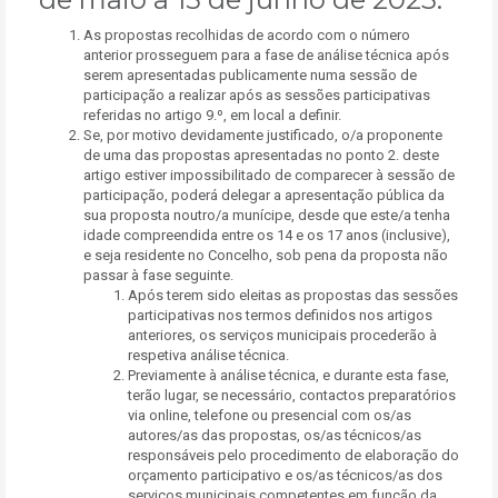
As propostas recolhidas de acordo com o número
anterior prosseguem para a fase de análise técnica após
serem apresentadas publicamente numa sessão de
participação a realizar após as sessões participativas
referidas no artigo 9.º, em local a definir.
Se, por motivo devidamente justificado, o/a proponente
de uma das propostas apresentadas no ponto 2. deste
artigo estiver impossibilitado de comparecer à sessão de
participação, poderá delegar a apresentação pública da
sua proposta noutro/a munícipe, desde que este/a tenha
idade compreendida entre os 14 e os 17 anos (inclusive),
e seja residente no Concelho, sob pena da proposta não
passar à fase seguinte.
Após terem sido eleitas as propostas das sessões
participativas nos termos definidos nos artigos
anteriores, os serviços municipais procederão à
respetiva análise técnica.
Previamente à análise técnica, e durante esta fase,
terão lugar, se necessário, contactos preparatórios
via online, telefone ou presencial com os/as
autores/as das propostas, os/as técnicos/as
responsáveis pelo procedimento de elaboração do
orçamento participativo e os/as técnicos/as dos
serviços municipais competentes em função da