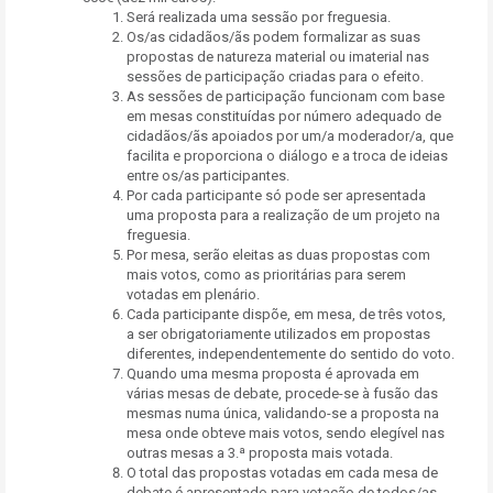
Será realizada uma sessão por freguesia.
Os/as cidadãos/ãs podem formalizar as suas
propostas de natureza material ou imaterial nas
sessões de participação criadas para o efeito.
As sessões de participação funcionam com base
em mesas constituídas por número adequado de
cidadãos/ãs apoiados por um/a moderador/a, que
facilita e proporciona o diálogo e a troca de ideias
entre os/as participantes.
Por cada participante só pode ser apresentada
uma proposta para a realização de um projeto na
freguesia.
Por mesa, serão eleitas as duas propostas com
mais votos, como as prioritárias para serem
votadas em plenário.
Cada participante dispõe, em mesa, de três votos,
a ser obrigatoriamente utilizados em propostas
diferentes, independentemente do sentido do voto.
Quando uma mesma proposta é aprovada em
várias mesas de debate, procede-se à fusão das
mesmas numa única, validando-se a proposta na
mesa onde obteve mais votos, sendo elegível nas
outras mesas a 3.ª proposta mais votada.
O total das propostas votadas em cada mesa de
debate é apresentado para votação de todos/as