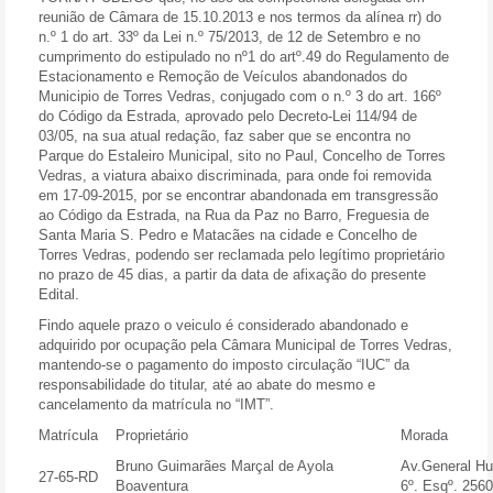
reunião de Câmara de 15.10.2013 e nos termos da alínea rr) do
n.º 1 do art. 33º da Lei n.º 75/2013, de 12 de Setembro e no
cumprimento do estipulado no nº1 do artº.49 do Regulamento de
Estacionamento e Remoção de Veículos abandonados do
Municipio de Torres Vedras, conjugado com o n.º 3 do art. 166º
do Código da Estrada, aprovado pelo Decreto-Lei 114/94 de
03/05, na sua atual redação, faz saber que se encontra no
Parque do Estaleiro Municipal, sito no Paul, Concelho de Torres
Vedras, a viatura abaixo discriminada, para onde foi removida
em 17-09-2015, por se encontrar abandonada em transgressão
ao Código da Estrada, na Rua da Paz no Barro, Freguesia de
Santa Maria S. Pedro e Matacães na cidade e Concelho de
Torres Vedras, podendo ser reclamada pelo legítimo proprietário
no prazo de
45 dias,
a partir da data de afixação do presente
Edital.
Findo aquele prazo o veiculo é considerado abandonado e
adquirido por ocupação pela Câmara Municipal de Torres Vedras,
mantendo-se o pagamento do imposto circulação “IUC” da
responsabilidade do titular, até ao abate do mesmo e
cancelamento da matrícula no “IMT”.
Matrícula
Proprietário
Morada
Bruno Guimarães Marçal de Ayola
Av.General Hu
27-65-RD
Boaventura
6º. Esqº. 256