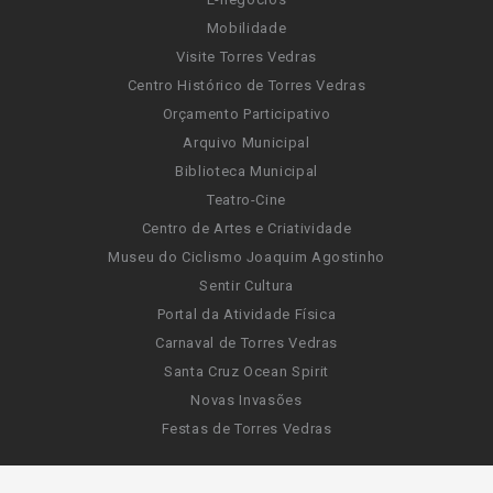
Mobilidade
Visite Torres Vedras
Centro Histórico de Torres Vedras
Orçamento Participativo
Arquivo Municipal
Biblioteca Municipal
Teatro-Cine
Centro de Artes e Criatividade
Museu do Ciclismo Joaquim Agostinho
Sentir Cultura
Portal da Atividade Física
Carnaval de Torres Vedras
Santa Cruz Ocean Spirit
Novas Invasões
Festas de Torres Vedras