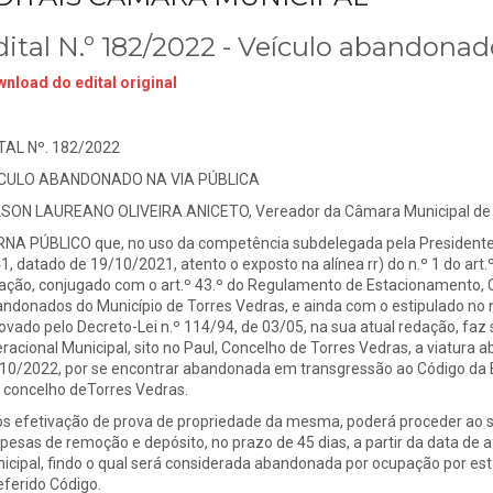
dital N.º 182/2022 - Veículo abandonad
nload do edital original
TAL Nº. 182/2022
ICULO ABANDONADO NA VIA PÚBLICA
SON LAUREANO OLIVEIRA ANICETO, Vereador da Câmara Municipal de 
NA PÚBLICO que, no uso da competência subdelegada pela Presidente
1, datado de 19/10/2021, atento o exposto na alínea rr) do n.º 1 do art.º
ação, conjugado com o art.º 43.º do Regulamento de Estacionamento,
ndonados do Município de Torres Vedras, e ainda com o estipulado no n.
ovado pelo Decreto-Lei n.º 114/94, de 03/05, na sua atual redação, faz
racional Municipal, sito no Paul, Concelho de Torres Vedras, a viatura a
10/2022, por se encontrar abandonada em transgressão ao Código da E
, concelho deTorres Vedras.
s efetivação de prova de propriedade da mesma, poderá proceder ao 
pesas de remoção e depósito, no prazo de 45 dias, a partir da data de 
icipal, findo o qual será considerada abandonada por ocupação por esta
referido Código.