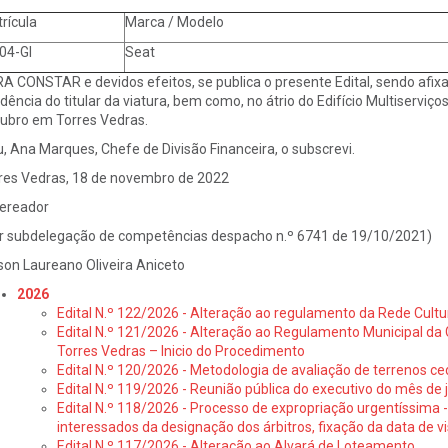
rícula
Marca / Modelo
04-GI
Seat
A CONSTAR e devidos efeitos, se publica o presente Edital, sendo afix
idência do titular da viatura, bem como, no átrio do Edifício Multiserviço
ubro em Torres Vedras.
u, Ana Marques, Chefe de Divisão Financeira, o subscrevi.
res Vedras, 18 de novembro de 2022
ereador
r subdelegação de competências despacho n.º 6741 de 19/10/2021)
son Laureano Oliveira Aniceto
2026
Edital N.º 122/2026 - Alteração ao regulamento da Rede Cultu
Edital N.º 121/2026 - Alteração ao Regulamento Municipal da 
Torres Vedras – Inicio do Procedimento
Edital N.º 120/2026 - Metodologia de avaliação de terrenos ce
Edital N.º 119/2026 - Reunião pública do executivo do mês de 
Edital N.º 118/2026 - Processo de expropriação urgentíssima -
interessados da designação dos árbitros, fixação da data de v
Edital N.º 117/2026 - Alteração ao Alvará de Loteamento