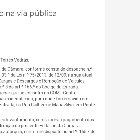
o na via pública
Torres Vedras:
 da Câmara, conforme consta do despacho n.º
 33.º da Lei n.º 75/2013, de 12/09, na sua atual
 Cargas e Descargas e Remoção de Veículos
º 3 do art.º 166.º do Código da Estrada,
 saber que se encontra no COM - Centro
baixo identificada, para onde foi removida em
strada, na Rua Guilherme Maria Silva, em Ponte
seu levantamento, contra prévio pagamento das
afixação do presente Edital nesta Câmara
 autarquia, conforme disposto no art.º. 165.º do