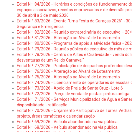
Edital N.º 84/2026 - Horários e condições de funcionamento d
espaços associativos, recintos improvisados e de diversão pro
30 de abril a 3 de maio 2026
Edital N.º 83/2026 - Evento “Uma Festa do Caraças 2026” - 30 
Segurança e Emergência
Edital N.º 82/2026 - Reunião extraordinária do executivo – 2
Edital N.º 81/2026 - Alteração ao Alvará de Loteamento
Edital N.º 80/2026 - Programa de apoio à atividade física - 202
Edital N.º 79/2026 - Reunião pública do executivo do mês de 
Edital N.º 78/2026 - Centro de Artes e Criatividade - venda do
desventuras de um Rei do Carnaval"
Edital N.º 77/2026 - Publicitação de despachos proferidos des
Edital N.º 76/2026 - Alteração ao Alvará de Loteamento
Edital N.º 75/2026 - Alteração ao Alvará de Loteamento
Edital N.º 74/2026 - Licenciamento de operadores de escolas 
Edital N.º 73/2026 - Apoio de Praia de Santa Cruz - Lote 6
Edital N.º 72/2026 - Preço de venda de postais pintura antiga
Edital N.º 71/2026 - Serviços Municipalizados de Água e Sane
disponibilidade - ratificação
Edital N.º 70/2026 - Orçamento Participativo de Torres Vedras 
projeto, áreas temáticas e calendarização
Edital N.º 69/2026 - Veículo abandonado na via pública
Edital N.º 68/2026 - Veículo abandonado na via pública