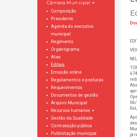
Câmara Municipal
Composição
E
Presidente
Dow
Agenda do executivo
municipal
EDI
Regimento
Organograma
VE
Atas
NEL
Editais
TOR
Emissão online
674
red
Regulamentos e posturas
Aba
Requerimentos
apr
Documentos de gestão
Ope
06/
Arquivo Municipal
Rol
Recursos humanos
Apó
Gestão da Qualidade
des
Contratação pública
Mun
Publicitação municipal
já 