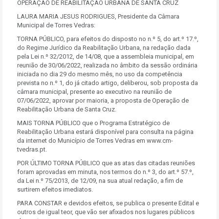
OPERAÇÃO DE REABILITAÇÃO URBANA DE SANTA CRUZ
LAURA MARIA JESUS RODRIGUES, Presidente da Câmara
Municipal de Torres Vedras:
TORNA PÚBLICO, para efeitos do disposto no n.º 5, do art.º 17.º,
do Regime Jurídico da Reabilitação Urbana, na redação dada
pela Lei n.º 32/2012, de 14/08, que a assembleia municipal, em
reunião de 30/06/2022, realizada no âmbito da sessão ordinária
iniciada no dia 29 do mesmo mês, no uso da competência
prevista no n.º 1, do já citado artigo, deliberou, sob proposta da
câmara municipal, presente ao executivo na reunião de
07/06/2022, aprovar por maioria, a proposta de Operação de
Reabilitação Urbana de Santa Cruz.
MAIS TORNA PÚBLICO que o Programa Estratégico de
Reabilitação Urbana estará disponível para consulta na página
da internet do Município de Torres Vedras em www.cm-
tvedras.pt.
POR ÚLTIMO TORNA PÚBLICO que as atas das citadas reuniões
foram aprovadas em minuta, nos termos do n.º 3, do art.º 57.º,
da Lei n.º 75/2013, de 12/09, na sua atual redação, a fim de
surtirem efeitos imediatos.
PARA CONSTAR e devidos efeitos, se publica o presente Edital e
outros de igual teor, que vão ser afixados nos lugares públicos