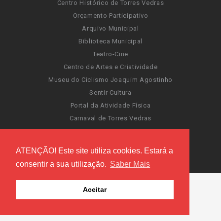
Centro Histórico de Torres Vedras
Orçamento Participativo
Arquivo Municipal
Biblioteca Municipal
Teatro-Cine
Centro de Artes e Criatividade
Museu do Ciclismo Joaquim Agostinho
Sentir Cultura
Portal da Atividade Física
Carnaval de Torres Vedras
Santa Cruz Ocean Spirit
Novas Invasões
ATENÇÃO! Este site utiliza cookies. Estará a
Festas de Torres Vedras
consentir a sua utilização.
Saber Mais
Aceitar