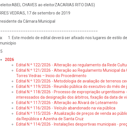
 eleitorABEL CHAVES ao eleitorZACARIAS RITO DIAS)
RES VEDRAS, 17 de setembro de 2019
residente da Câmara Municipal
____________________________________________
a: 1. Este modelo de edital deverá ser afixado nos lugares de estilo d
município
-5
2026
Edital N.º 122/2026 - Alteração ao regulamento da Rede Cultu
Edital N.º 121/2026 - Alteração ao Regulamento Municipal da 
Torres Vedras – Inicio do Procedimento
Edital N.º 120/2026 - Metodologia de avaliação de terrenos ce
Edital N.º 119/2026 - Reunião pública do executivo do mês de 
Edital N.º 118/2026 - Processo de expropriação urgentíssima -
interessados da designação dos árbitros, fixação da data de v
Edital N.º 117/2026 - Alteração ao Alvará de Loteamento
Edital N.º 116/2026 - Veículo abandonado na via pública
Edital N.º 115/2026 - Atualização de preços de venda ao públ
da República e Azenha de Santa Cruz
Edital N.º 114/2026 - Instalações desportivas municipais - preç