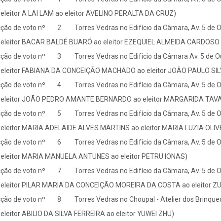
 eleitor A LAI LAM ao eleitor AVELINO PERALTA DA CRUZ)
ção de voto nº 2 Torres Vedras no Edifício da Câmara, Av. 5 de 
 eleitor BACAR BALDÉ BUARÓ ao eleitor EZEQUIEL ALMEIDA CARDOS
ção de voto nº 3 Torres Vedras no Edifício da Câmara Av. 5 de O
 eleitor FABIANA DA CONCEIÇÃO MACHADO ao eleitor JOÃO PAULO S
ção de voto nº 4 Torres Vedras no Edifício da Câmara, Av. 5 de 
 eleitor JOÃO PEDRO AMANTE BERNARDO ao eleitor MARGARIDA TAV
ção de voto nº 5 Torres Vedras no Edifício da Câmara, Av. 5 de 
 eleitor MARIA ADELAIDE ALVES MARTINS ao eleitor MARIA LUZIA OLI
ção de voto nº 6 Torres Vedras no Edifício da Câmara, Av. 5 de 
 eleitor MARIA MANUELA ANTUNES ao eleitor PETRU IONAS)
ção de voto nº 7 Torres Vedras no Edifício da Câmara, Av. 5 de 
 eleitor PILAR MARIA DA CONCEIÇÃO MOREIRA DA COSTA ao eleitor
ção de voto nº 8 Torres Vedras no Choupal - Atelier dos Brinque
 eleitor ABILIO DA SILVA FERREIRA ao eleitor YUWEI ZHU)