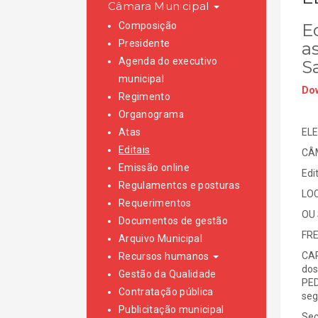
Câmara Municipal
Composição
E
Presidente
a
Agenda do executivo
S
municipal
Dow
Regimento
Organograma
Atas
ELE
Editais
CÂ
Emissão online
Edi
Regulamentos e posturas
LO
Requerimentos
OU 
Documentos de gestão
FRE
Arquivo Municipal
CAR
Recursos humanos
dos
Gestão da Qualidade
PED
Contratação pública
segu
Publicitação municipal
Sec