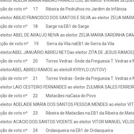
 eleitor ADELIA MARIA RIBEIRO FRANCO LUIZ ao eleitor VIVIANA SEQU
ção de voto nº 17 Ribeira de Pedrulhos no Jardim de Infância
 eleitor ABILIO FRANCISCO DOS SANTOS E SILVA ao eleitor ZELIA MA
ção de voto nº 18 Sarge na EB1 de Sarge
 eleitor ABEL DE ARAUJO NEIVA ao eleitor ZELIA MARIA SARDINHA D
ção de voto nº 19 Serra da Vila naEB1 de Serra da Vila
 eleitorABEL JANUÁRIO ABREU NETOao eleitor ZITA DE JESUS RAMOS
ção de voto nº 20 Torres Vedras -Sede da Freguesia T. Vedras e
 eleitorABEL ABREU RAMOS ao eleitoR KYRYLO LYUTOV)
ção de voto nº 21 Torres Vedras -Sede da Freguesia T. Vedras e
 eleitor LAIO CESTEIRO FERNANDES ao eleitor ZULMIRA SALES FERRE
ção de voto nº 22 Matacães naCasa do Povo
 eleitor ADELAIDE MARIA DOS SANTOS PESSOA MENDES ao eleitor 
ção de voto nº 23 Ribeira de Matacães na EB1 da Ribeira de Mat
 eleitor ACACIO DOS SANTOS VICENTE ao eleitor VITOR MANUEL VE
ção de voto nº 24 Ordasqueira na EB1 de Ordasqueira