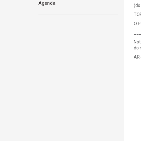
Agenda
(do
TOR
O P
__
Not
do 
AR