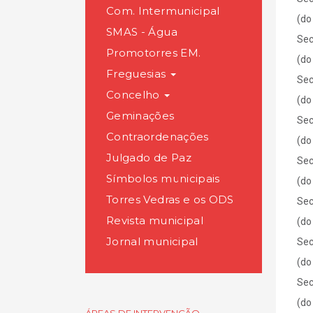
Com. Intermunicipal
(do
SMAS - Água
Sec
Promotorres EM.
(do
Freguesias
Sec
Concelho
(do
Geminações
Sec
Contraordenações
(do
Julgado de Paz
Sec
Símbolos municipais
(do
Torres Vedras e os ODS
Sec
Revista municipal
(do
Jornal municipal
Sec
(do
Sec
(do