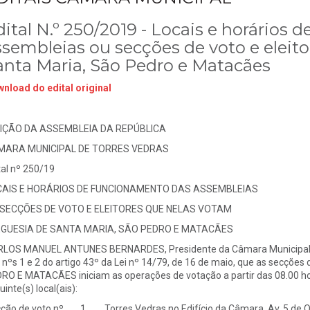
dital N.º 250/2019 - Locais e horários
ssembleias ou secções de voto e eleito
anta Maria, São Pedro e Matacães
nload do edital original
IÇÃO DA ASSEMBLEIA DA REPÚBLICA
MARA MUNICIPAL DE TORRES VEDRAS
tal nº 250/19
CAIS E HORÁRIOS DE FUNCIONAMENTO DAS ASSEMBLEIAS
SECÇÕES DE VOTO E ELEITORES QUE NELAS VOTAM
GUESIA DE SANTA MARIA, SÃO PEDRO E MATACÃES
LOS MANUEL ANTUNES BERNARDES, Presidente da Câmara Municipal d
 nºs 1 e 2 do artigo 43º da Lei nº 14/79, de 16 de maio, que as secçõ
RO E MATACÃES iniciam as operações de votação a partir das 08.00 hor
inte(s) local(ais):
ção de voto nº 1 Torres Vedras no Edifício da Câmara, Av. 5 de 