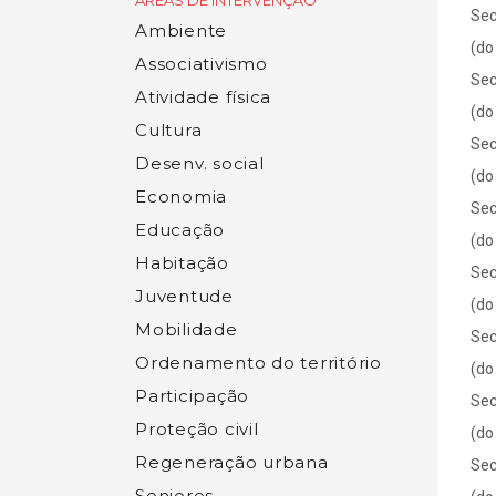
ÁREAS DE INTERVENÇÃO
Sec
Ambiente
(do
Associativismo
Sec
Atividade física
(do
Cultura
Sec
Desenv. social
(do
Economia
Sec
Educação
(do
Habitação
Sec
Juventude
(do
Mobilidade
Sec
Ordenamento do território
(do
Participação
Sec
Proteção civil
(do
Regeneração urbana
Sec
Seniores