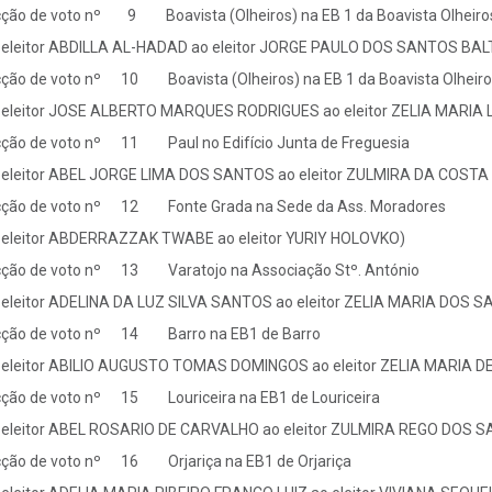
ção de voto nº 9 Boavista (Olheiros) na EB 1 da Boavista Olheiro
 eleitor ABDILLA AL-HADAD ao eleitor JORGE PAULO DOS SANTOS BA
ção de voto nº 10 Boavista (Olheiros) na EB 1 da Boavista Olheiro
 eleitor JOSE ALBERTO MARQUES RODRIGUES ao eleitor ZELIA MARI
ção de voto nº 11 Paul no Edifício Junta de Freguesia
 eleitor ABEL JORGE LIMA DOS SANTOS ao eleitor ZULMIRA DA COS
ção de voto nº 12 Fonte Grada na Sede da Ass. Moradores
 eleitor ABDERRAZZAK TWABE ao eleitor YURIY HOLOVKO)
ção de voto nº 13 Varatojo na Associação Stº. António
 eleitor ADELINA DA LUZ SILVA SANTOS ao eleitor ZELIA MARIA DOS
ção de voto nº 14 Barro na EB1 de Barro
 eleitor ABILIO AUGUSTO TOMAS DOMINGOS ao eleitor ZELIA MARIA 
ção de voto nº 15 Louriceira na EB1 de Louriceira
 eleitor ABEL ROSARIO DE CARVALHO ao eleitor ZULMIRA REGO DOS 
ção de voto nº 16 Orjariça na EB1 de Orjariça