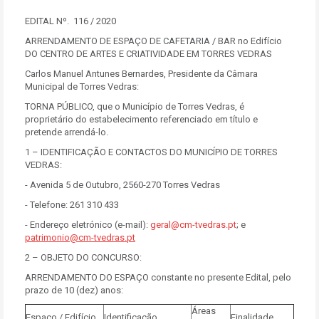
EDITAL Nº. 116 / 2020
ARRENDAMENTO DE ESPAÇO DE CAFETARIA / BAR no Edifício
DO CENTRO DE ARTES E CRIATIVIDADE EM TORRES VEDRAS
Carlos Manuel Antunes Bernardes, Presidente da Câmara
Municipal de Torres Vedras:
TORNA PÚBLICO, que o Município de Torres Vedras, é
proprietário do estabelecimento referenciado em título e
pretende arrendá-lo.
1 – IDENTIFICAÇÃO E CONTACTOS DO MUNICÍPIO DE TORRES
VEDRAS:
- Avenida 5 de Outubro, 2560-270 Torres Vedras
- Telefone: 261 310 433
- Endereço eletrónico (e-mail):
geral@cm-tvedras.pt
; e
patrimonio@cm-tvedras.pt
2 – OBJETO DO CONCURSO:
ARRENDAMENTO DO ESPAÇO constante no presente Edital, pelo
prazo de 10 (dez) anos:
Áreas
Espaço / Edifício
Identificação
Finalidade