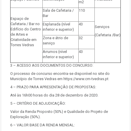
m2
Sala de Cafetaria /
110
Bar
Espaço de
Cafetaria / Bar no
Esplanada (nível
43
Serviços
Edifício do Centro
inferior e superior)
de Artes e
(Cafetaria /Bar)
Zona e átrio de
32
Criatividade em
serviço
Torres Vedras
Arrumos (nível
43
inferior e superior)
3 – ACESSO AOS DOCUMENTOS DO CONCURSO:
O processo de concurso encontra-se disponível no site do
Município de Torres Vedras em https://www.cm-tvedras.pt
4 – PRAZO PARA APRESENTAÇÃO DE PROPOSTAS:
Até às 16h00 horas do dia 28 de dezembro de 2020.
5 – CRITÉRIO DE ADJUDICAÇÃO:
Valor da Renda Proposto (50%) e Qualidade do Projeto de
Exploração (50%).
6 – VALOR BASE DA RENDA MENSAL: