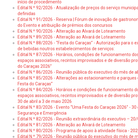
início de procedimento
Edital N.º 92/2026 - Atualização de preços do serviço municip
definidas
Edital N.º 91/2026 - Reserva | Fórum de inovação de gastronom
do Evento e atribuição de prémios dos concursos
Edital N.º 90/2026 - Alteração ao Alvará de Loteamento
Edital N.º 89/2026 - Alteração ao Alvará de Loteamento
Edital N.º 88/2026 - “Festa do Caraças” - Autorização para o 
de bebidas noutros estabelecimentos de serviços:
Edital N.º 87/2026 - Horários, condições de funcionamento do
espaços associativos, recintos improvisados e de diversão pr
do Caraças 2026”
Edital N.º 86/2026 - Reunião pública do executivo do mês de ab
Edital N.º 85/2026 - Alterações ao estacionamento e parque
Festa do Caraças”
Edital N.º 84/2026 - Horários e condições de funcionamento d
espaços associativos, recintos improvisados e de diversão pro
30 de abril a 3 de maio 2026
Edital N.º 83/2026 - Evento “Uma Festa do Caraças 2026” - 30 
Segurança e Emergência
Edital N.º 82/2026 - Reunião extraordinária do executivo – 2
Edital N.º 81/2026 - Alteração ao Alvará de Loteamento
Edital N.º 80/2026 - Programa de apoio à atividade física - 202
Edital N.º 79/2026 - Reunião pública do executivo do mês de 