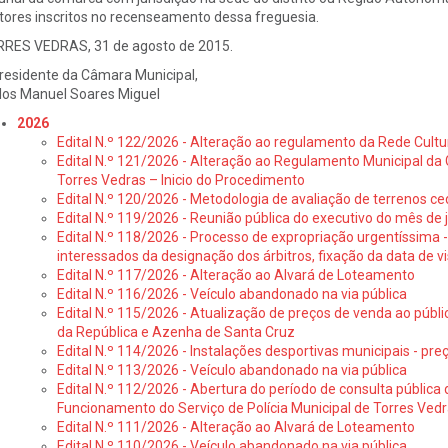
itores inscritos no recenseamento dessa freguesia.
RES VEDRAS, 31 de agosto de 2015.
residente da Câmara Municipal,
los Manuel Soares Miguel
2026
Edital N.º 122/2026 - Alteração ao regulamento da Rede Cultu
Edital N.º 121/2026 - Alteração ao Regulamento Municipal da 
Torres Vedras – Inicio do Procedimento
Edital N.º 120/2026 - Metodologia de avaliação de terrenos ce
Edital N.º 119/2026 - Reunião pública do executivo do mês de 
Edital N.º 118/2026 - Processo de expropriação urgentíssima -
interessados da designação dos árbitros, fixação da data de v
Edital N.º 117/2026 - Alteração ao Alvará de Loteamento
Edital N.º 116/2026 - Veículo abandonado na via pública
Edital N.º 115/2026 - Atualização de preços de venda ao públ
da República e Azenha de Santa Cruz
Edital N.º 114/2026 - Instalações desportivas municipais - preç
Edital N.º 113/2026 - Veículo abandonado na via pública
Edital N.º 112/2026 - Abertura do período de consulta públic
Funcionamento do Serviço de Polícia Municipal de Torres Ved
Edital N.º 111/2026 - Alteração ao Alvará de Loteamento
Edital N.º 110/2026 - Veículo abandonado na via pública