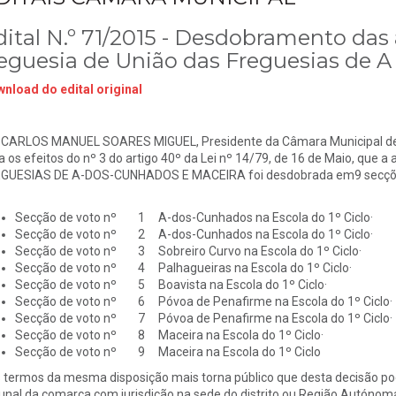
dital N.º 71/2015 - Desdobramento das
reguesia de União das Freguesias de 
nload do edital original
 CARLOS MANUEL SOARES MIGUEL, Presidente da Câmara Municipal de
a os efeitos do nº 3 do artigo 40º da Lei nº 14/79, de 16 de Maio, que
GUESIAS DE A-DOS-CUNHADOS E MACEIRA foi desdobrada em9 secções d
Secção de voto nº 1 A-dos-Cunhados na Escola do 1º Ciclo·
Secção de voto nº 2 A-dos-Cunhados na Escola do 1º Ciclo·
Secção de voto nº 3 Sobreiro Curvo na Escola do 1º Ciclo·
Secção de voto nº 4 Palhagueiras na Escola do 1º Ciclo·
Secção de voto nº 5 Boavista na Escola do 1º Ciclo·
Secção de voto nº 6 Póvoa de Penafirme na Escola do 1º Cic
Secção de voto nº 7 Póvoa de Penafirme na Escola do 1º Cic
Secção de voto nº 8 Maceira na Escola do 1º Ciclo·
Secção de voto nº 9 Maceira na Escola d
 termos da mesma disposição mais torna público que desta decisão pode
bunal da comarca com jurisdição na sede do distrito ou Região Autónoma