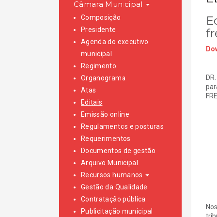
Câmara Municipal
Composição
E
Presidente
f
Agenda do executivo
Dow
municipal
Regimento
DR.
Organograma
par
Atas
FRE
Editais
Emissão online
Regulamentos e posturas
Requerimentos
Documentos de gestão
Arquivo Municipal
Recursos humanos
Gestão da Qualidade
Contratação pública
Nos
Publicitação municipal
tri