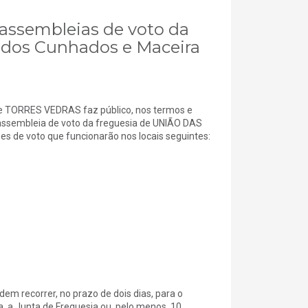
 assembleias de voto da
A dos Cunhados e Maceira
 TORRES VEDRAS faz público, nos termos e
 a assembleia de voto da freguesia de UNIÃO DAS
e voto que funcionarão nos locais seguintes:
lo·
lo·
o 1º Ciclo
m recorrer, no prazo de dois dias, para o
, a Junta de Freguesia ou, pelo menos, 10