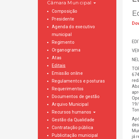
Câmara Municipal
Composição
E
Presidente
Dow
Agenda do executivo
municipal
EDI
Regimento
Organograma
VE
Atas
NEL
Editais
TOR
Emissão online
674
red
Regulamentos e posturas
Aba
Requerimentos
apr
Documentos de gestão
Ope
19/
Arquivo Municipal
Tor
Recursos humanos
Apó
Gestão da Qualidade
des
Contratação pública
Mun
Publicitação municipal
já 