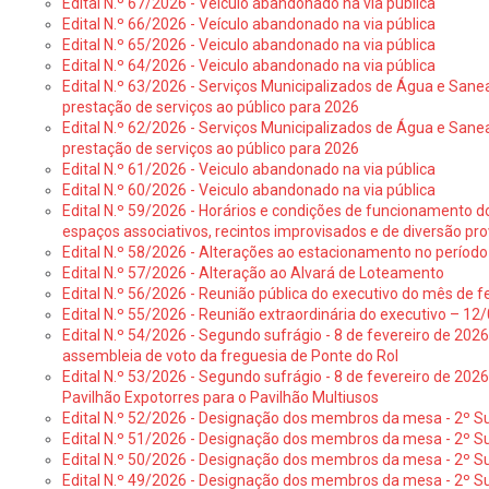
Edital N.º 67/2026 - Veículo abandonado na via pública
Edital N.º 66/2026 - Veículo abandonado na via pública
Edital N.º 65/2026 - Veiculo abandonado na via pública
Edital N.º 64/2026 - Veiculo abandonado na via pública
Edital N.º 63/2026 - Serviços Municipalizados de Água e Sane
prestação de serviços ao público para 2026
Edital N.º 62/2026 - Serviços Municipalizados de Água e Sane
prestação de serviços ao público para 2026
Edital N.º 61/2026 - Veiculo abandonado na via pública
Edital N.º 60/2026 - Veiculo abandonado na via pública
Edital N.º 59/2026 - Horários e condições de funcionamento d
espaços associativos, recintos improvisados e de diversão pro
Edital N.º 58/2026 - Alterações ao estacionamento no período 
Edital N.º 57/2026 - Alteração ao Alvará de Loteamento
Edital N.º 56/2026 - Reunião pública do executivo do mês de fe
Edital N.º 55/2026 - Reunião extraordinária do executivo – 1
Edital N.º 54/2026 - Segundo sufrágio - 8 de fevereiro de 202
assembleia de voto da freguesia de Ponte do Rol
Edital N.º 53/2026 - Segundo sufrágio - 8 de fevereiro de 202
Pavilhão Expotorres para o Pavilhão Multiusos
Edital N.º 52/2026 - Designação dos membros da mesa - 2º Su
Edital N.º 51/2026 - Designação dos membros da mesa - 2º S
Edital N.º 50/2026 - Designação dos membros da mesa - 2º Su
Edital N.º 49/2026 - Designação dos membros da mesa - 2º S