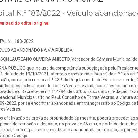
dital N.º 183/2022 - Veículo abandonad
nload do edital original
TAL Nº. 183/2022
ICULO ABANDONADO NA VIA PÚBLICA
SON LAUREANO OLIVEIRA ANICETO, Vereador da Câmara Municipal de 
NA PÚBLICO que, no uso da competência subdelegada pela Presidente
1, datado de 19/10/2021, atento o exposto na alínea rr) do n.º 1 do art.º
ação, conjugado com o art.º 43.º do Regulamento de Estacionamento,
ndonados do Município de Torres Vedras, e ainda com o estipulado no n.
ovado pelo Decreto-Lei n.º 114/94, de 03/05, na sua atual redação, faz
racional Municipal, sito no Paul, Concelho de Torres Vedras, a viatura a
09/2022, por se encontrar abandonada em transgressão ao Código da Es
res Vedras.
s efetivação de prova de propriedade da mesma, poderá proceder ao 
pesas de remoção e depósito, no prazo de 45 dias, a partir da data de 
icipal, findo o qual será considerada abandonada por ocupação por esta
referido Código.