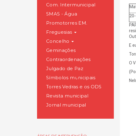
Com. Intermunicipal
Mat
SMAS - Água
20
Promotorres EM.
PAR
res
Freguesias
Out
Concelho
E e
Geminações
Tor
Contraordenações
O V
Julgado de Paz
(Po
Símbolos municipais
Nel
Torres Vedras e os ODS
Revista municipal
Jornal municipal