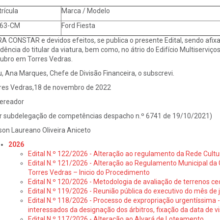
rícula
Marca / Modelo
-63-CM
Ford Fiesta
A CONSTAR e devidos efeitos, se publica o presente Edital, sendo afix
idência do titular da viatura, bem como, no átrio do Edifício Multiserviço
ubro em Torres Vedras.
u, Ana Marques, Chefe de Divisão Financeira, o subscrevi.
res Vedras,18 de novembro de 2022
ereador
r subdelegação de competências despacho n.º 6741 de 19/10/2021)
son Laureano Oliveira Aniceto
2026
Edital N.º 122/2026 - Alteração ao regulamento da Rede Cultu
Edital N.º 121/2026 - Alteração ao Regulamento Municipal da 
Torres Vedras – Inicio do Procedimento
Edital N.º 120/2026 - Metodologia de avaliação de terrenos ce
Edital N.º 119/2026 - Reunião pública do executivo do mês de 
Edital N.º 118/2026 - Processo de expropriação urgentíssima -
interessados da designação dos árbitros, fixação da data de v
Edital N.º 117/2026 - Alteração ao Alvará de Loteamento