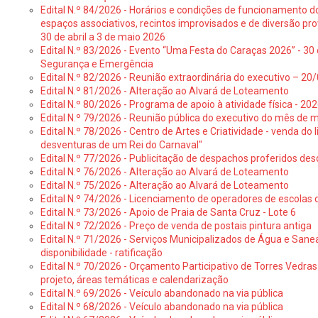
Edital N.º 84/2026 - Horários e condições de funcionamento d
espaços associativos, recintos improvisados e de diversão pro
30 de abril a 3 de maio 2026
Edital N.º 83/2026 - Evento “Uma Festa do Caraças 2026” - 30 
Segurança e Emergência
Edital N.º 82/2026 - Reunião extraordinária do executivo – 2
Edital N.º 81/2026 - Alteração ao Alvará de Loteamento
Edital N.º 80/2026 - Programa de apoio à atividade física - 202
Edital N.º 79/2026 - Reunião pública do executivo do mês de 
Edital N.º 78/2026 - Centro de Artes e Criatividade - venda do
desventuras de um Rei do Carnaval"
Edital N.º 77/2026 - Publicitação de despachos proferidos des
Edital N.º 76/2026 - Alteração ao Alvará de Loteamento
Edital N.º 75/2026 - Alteração ao Alvará de Loteamento
Edital N.º 74/2026 - Licenciamento de operadores de escolas 
Edital N.º 73/2026 - Apoio de Praia de Santa Cruz - Lote 6
Edital N.º 72/2026 - Preço de venda de postais pintura antiga
Edital N.º 71/2026 - Serviços Municipalizados de Água e Sane
disponibilidade - ratificação
Edital N.º 70/2026 - Orçamento Participativo de Torres Vedras 
projeto, áreas temáticas e calendarização
Edital N.º 69/2026 - Veículo abandonado na via pública
Edital N.º 68/2026 - Veículo abandonado na via pública