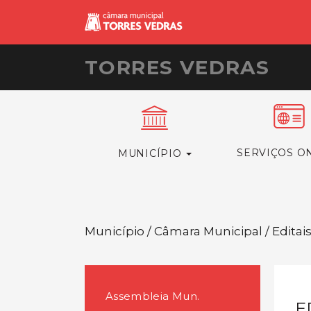
TORRES VEDRAS
SERVIÇOS O
MUNICÍPIO
Município / Câmara Municipal / Editai
Assembleia Mun.
E