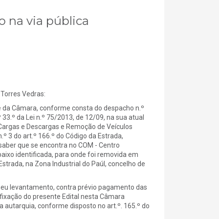
o na via pública
Torres Vedras:
 da Câmara, conforme consta do despacho n.º
 33.º da Lei n.º 75/2013, de 12/09, na sua atual
 Cargas e Descargas e Remoção de Veículos
º 3 do art.º 166.º do Código da Estrada,
 saber que se encontra no COM - Centro
baixo identificada, para onde foi removida em
trada, na Zona Industrial do Paúl, concelho de
seu levantamento, contra prévio pagamento das
afixação do presente Edital nesta Câmara
 autarquia, conforme disposto no art.º. 165.º do