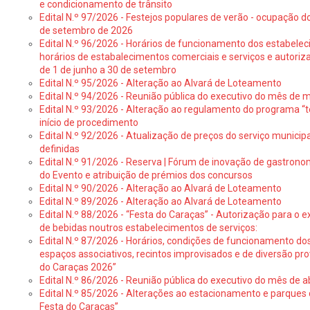
e condicionamento de trânsito
Edital N.º 97/2026 - Festejos populares de verão - ocupação do
de setembro de 2026
Edital N.º 96/2026 - Horários de funcionamento dos estabele
horários de estabalecimentos comerciais e serviços e autoriz
de 1 de junho a 30 de setembro
Edital N.º 95/2026 - Alteração ao Alvará de Loteamento
Edital N.º 94/2026 - Reunião pública do executivo do mês de 
Edital N.º 93/2026 - Alteração ao regulamento do programa “t
início de procedimento
Edital N.º 92/2026 - Atualização de preços do serviço municip
definidas
Edital N.º 91/2026 - Reserva | Fórum de inovação de gastronom
do Evento e atribuição de prémios dos concursos
Edital N.º 90/2026 - Alteração ao Alvará de Loteamento
Edital N.º 89/2026 - Alteração ao Alvará de Loteamento
Edital N.º 88/2026 - “Festa do Caraças” - Autorização para o 
de bebidas noutros estabelecimentos de serviços:
Edital N.º 87/2026 - Horários, condições de funcionamento do
espaços associativos, recintos improvisados e de diversão pr
do Caraças 2026”
Edital N.º 86/2026 - Reunião pública do executivo do mês de ab
Edital N.º 85/2026 - Alterações ao estacionamento e parque
Festa do Caraças”