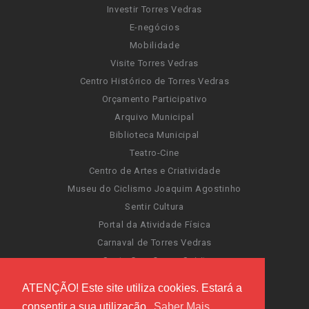
Investir Torres Vedras
E-negócios
Mobilidade
Visite Torres Vedras
Centro Histórico de Torres Vedras
Orçamento Participativo
Arquivo Municipal
Biblioteca Municipal
Teatro-Cine
Centro de Artes e Criatividade
Museu do Ciclismo Joaquim Agostinho
Sentir Cultura
Portal da Atividade Física
Carnaval de Torres Vedras
Santa Cruz Ocean Spirit
Novas Invasões
ATENÇÃO! Este site utiliza cookies. Estará a
Festas de Torres Vedras
consentir a sua utilização.
Saber Mais