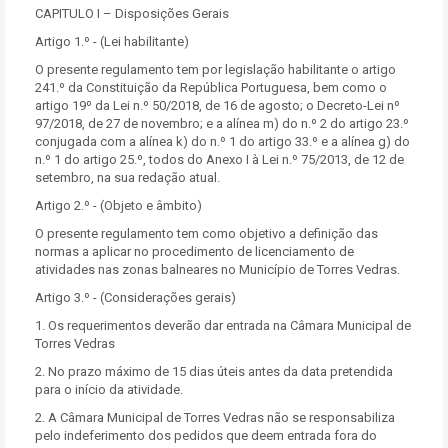
CAPITULO I – Disposições Gerais
Artigo 1.º - (Lei habilitante)
O presente regulamento tem por legislação habilitante o artigo
241.º da Constituição da República Portuguesa, bem como o
artigo 19º da Lei n.º 50/2018, de 16 de agosto; o Decreto-Lei nº
97/2018, de 27 de novembro; e a alínea m) do n.º 2 do artigo 23.º
conjugada com a alínea k) do n.º 1 do artigo 33.º e a alínea g) do
n.º 1 do artigo 25.º, todos do Anexo I à Lei n.º 75/2013, de 12 de
setembro, na sua redação atual.
Artigo 2.º - (Objeto e âmbito)
O presente regulamento tem como objetivo a definição das
normas a aplicar no procedimento de licenciamento de
atividades nas zonas balneares no Município de Torres Vedras.
Artigo 3.º - (Considerações gerais)
1. Os requerimentos deverão dar entrada na Câmara Municipal de
Torres Vedras
2. No prazo máximo de 15 dias úteis antes da data pretendida
para o início da atividade.
2. A Câmara Municipal de Torres Vedras não se responsabiliza
pelo indeferimento dos pedidos que deem entrada fora do