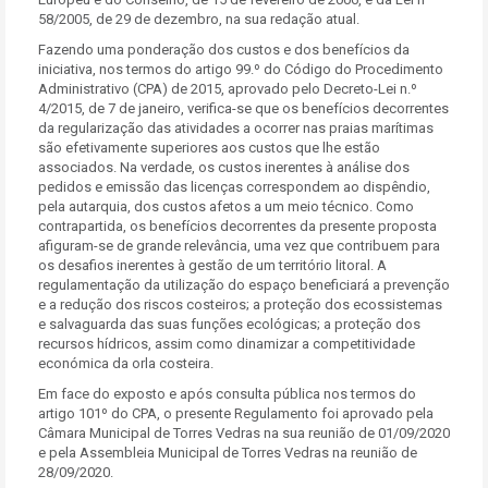
58/2005, de 29 de dezembro, na sua redação atual.
Fazendo uma ponderação dos custos e dos benefícios da
iniciativa, nos termos do artigo 99.º do Código do Procedimento
Administrativo (CPA) de 2015, aprovado pelo Decreto-Lei n.º
4/2015, de 7 de janeiro, verifica-se que os benefícios decorrentes
da regularização das atividades a ocorrer nas praias marítimas
são efetivamente superiores aos custos que lhe estão
associados. Na verdade, os custos inerentes à análise dos
pedidos e emissão das licenças correspondem ao dispêndio,
pela autarquia, dos custos afetos a um meio técnico. Como
contrapartida, os benefícios decorrentes da presente proposta
afiguram-se de grande relevância, uma vez que contribuem para
os desafios inerentes à gestão de um território litoral. A
regulamentação da utilização do espaço beneficiará a prevenção
e a redução dos riscos costeiros; a proteção dos ecossistemas
e salvaguarda das suas funções ecológicas; a proteção dos
recursos hídricos, assim como dinamizar a competitividade
económica da orla costeira.
Em face do exposto e após consulta pública nos termos do
artigo 101º do CPA, o presente Regulamento foi aprovado pela
Câmara Municipal de Torres Vedras na sua reunião de 01/09/2020
e pela Assembleia Municipal de Torres Vedras na reunião de
28/09/2020.