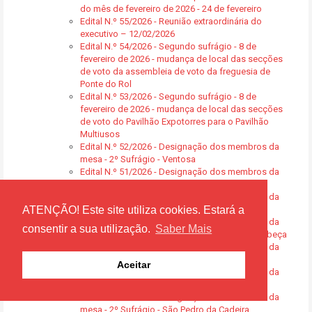
do mês de fevereiro de 2026 - 24 de fevereiro
Edital N.º 55/2026 - Reunião extraordinária do
executivo – 12/02/2026
Edital N.º 54/2026 - Segundo sufrágio - 8 de
fevereiro de 2026 - mudança de local das secções
de voto da assembleia de voto da freguesia de
Ponte do Rol
Edital N.º 53/2026 - Segundo sufrágio - 8 de
fevereiro de 2026 - mudança de local das secções
de voto do Pavilhão Expotorres para o Pavilhão
Multiusos
Edital N.º 52/2026 - Designação dos membros da
mesa - 2º Sufrágio - Ventosa
Edital N.º 51/2026 - Designação dos membros da
mesa - 2º Sufrágio - Maxial e Monte Redondo
Edital N.º 50/2026 - Designação dos membros da
mesa - 2º Sufrágio - Carvoeira e Carmões
ATENÇÃO! Este site utiliza cookies. Estará a
Edital N.º 49/2026 - Designação dos membros da
consentir a sua utilização.
Saber Mais
mesa - 2º Sufrágio - Campelos e Outeiro da Cabeça
Edital N.º 48/2026 - Designação dos membros da
mesa - 2º Sufrágio - Turcifal
Aceitar
Edital N.º 47/2026 - Designação dos membros da
mesa - 2º Sufrágio - Silveira
Edital N.º 46/2026 - Designação dos membros da
mesa - 2º Sufrágio - São Pedro da Cadeira