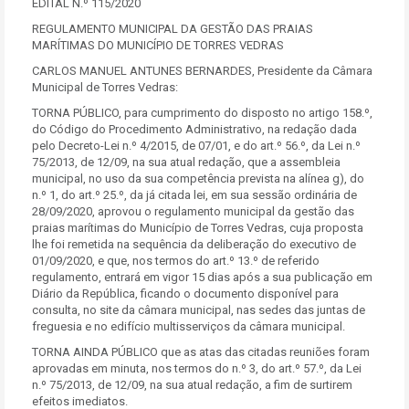
EDITAL N.º 115/2020
REGULAMENTO MUNICIPAL DA GESTÃO DAS PRAIAS
MARÍTIMAS DO MUNICÍPIO DE TORRES VEDRAS
CARLOS MANUEL ANTUNES BERNARDES, Presidente da Câmara
Municipal de Torres Vedras:
TORNA PÚBLICO, para cumprimento do disposto no artigo 158.º,
do Código do Procedimento Administrativo, na redação dada
pelo Decreto-Lei n.º 4/2015, de 07/01, e do art.º 56.º, da Lei n.º
75/2013, de 12/09, na sua atual redação, que a assembleia
municipal, no uso da sua competência prevista na alínea g), do
n.º 1, do art.º 25.º, da já citada lei, em sua sessão ordinária de
28/09/2020, aprovou o regulamento municipal da gestão das
praias marítimas do Município de Torres Vedras, cuja proposta
lhe foi remetida na sequência da deliberação do executivo de
01/09/2020, e que, nos termos do art.º 13.º de referido
regulamento, entrará em vigor 15 dias após a sua publicação em
Diário da República, ficando o documento disponível para
consulta, no site da câmara municipal, nas sedes das juntas de
freguesia e no edifício multisserviços da câmara municipal.
TORNA AINDA PÚBLICO que as atas das citadas reuniões foram
aprovadas em minuta, nos termos do n.º 3, do art.º 57.º, da Lei
n.º 75/2013, de 12/09, na sua atual redação, a fim de surtirem
efeitos imediatos.