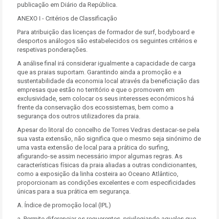
publicação em Diário da República.
ANEXO I - Critérios de Classificação
Para atribuição das licenças de formador de surf, bodyboard e
desportos análogos são estabelecidos os seguintes critérios e
respetivas ponderações.
A análise final irá considerar igualmente a capacidade de carga
que as praias suportam. Garantindo ainda a promoção e a
sustentabilidade da economia local através da beneficiação das
empresas que estão no território e que o promovem em
exclusividade, sem colocar os seus interesses económicos há
frente da conservação dos ecossistemas, bem como a
segurança dos outros utilizadores da praia.
Apesar do litoral do concelho de Torres Vedras destacar-se pela
sua vasta extensão, não significa que o mesmo seja sinónimo de
uma vasta extensão de local para a prática do surfing,
afigurando-se assim necessário impor algumas regras. As
características físicas da praia aliadas a outras condicionantes,
como a exposição da linha costeira ao Oceano Atlântico,
proporcionam as condições excelentes e com especificidades
únicas para a sua prática em segurança.
A. Índice de promoção local (IPL)
a. Permite diferenciar os requerentes, privilegiando aqueles que