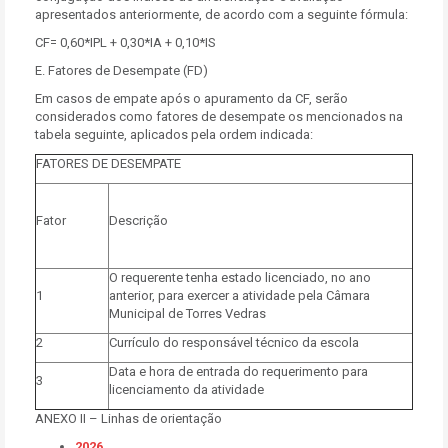
apresentados anteriormente, de acordo com a seguinte fórmula:
CF= 0,60*IPL + 0,30*IA + 0,10*IS
E. Fatores de Desempate (FD)
Em casos de empate após o apuramento da CF, serão
considerados como fatores de desempate os mencionados na
tabela seguinte, aplicados pela ordem indicada:
FATORES DE DESEMPATE
Fator
Descrição
O requerente tenha estado licenciado, no ano
1
anterior, para exercer a atividade pela Câmara
Municipal de Torres Vedras
2
Currículo do responsável técnico da escola
Data e hora de entrada do requerimento para
3
licenciamento da atividade
ANEXO II – Linhas de orientação
2026