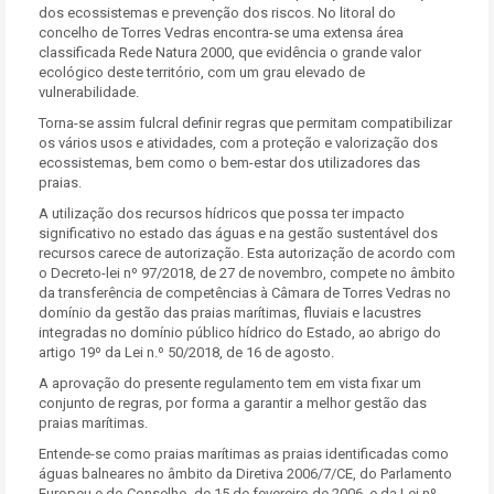
dos ecossistemas e prevenção dos riscos. No litoral do
concelho de Torres Vedras encontra-se uma extensa área
classificada Rede Natura 2000, que evidência o grande valor
ecológico deste território, com um grau elevado de
vulnerabilidade.
Torna-se assim fulcral definir regras que permitam compatibilizar
os vários usos e atividades, com a proteção e valorização dos
ecossistemas, bem como o bem-estar dos utilizadores das
praias.
A utilização dos recursos hídricos que possa ter impacto
significativo no estado das águas e na gestão sustentável dos
recursos carece de autorização. Esta autorização de acordo com
o Decreto-lei nº 97/2018, de 27 de novembro, compete no âmbito
da transferência de competências à Câmara de Torres Vedras no
domínio da gestão das praias marítimas, fluviais e lacustres
integradas no domínio público hídrico do Estado, ao abrigo do
artigo 19º da Lei n.º 50/2018, de 16 de agosto.
A aprovação do presente regulamento tem em vista fixar um
conjunto de regras, por forma a garantir a melhor gestão das
praias marítimas.
Entende-se como praias marítimas as praias identificadas como
águas balneares no âmbito da Diretiva 2006/7/CE, do Parlamento
Europeu e do Conselho, de 15 de fevereiro de 2006, e da Lei nº