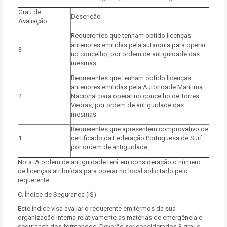
Grau de
Descrição
Avaliação
Requerentes que tenham obtido licenças
anteriores emitidas pela autarquia para operar
3
no concelho, por ordem de antiguidade das
mesmas
Requerentes que tenham obtido licenças
anteriores emitidas pela Autoridade Marítima
2
Nacional para operar no concelho de Torres
Vedras, por ordem de antiguidade das
mesmas
Requerentes que apresentem comprovativo de
1
certificado da Federação Portuguesa de Surf,
por ordem de antiguidade
Nota: A ordem de antiguidade terá em consideração o número
de licenças atribuídas para operar no local solicitado pelo
requerente.
C. Índice de Segurança (IS)
Este índice visa avaliar o requerente em termos da sua
organização interna relativamente às matérias de emergência e
segurança dos formandos. Deverão ser considerados 3 graus,