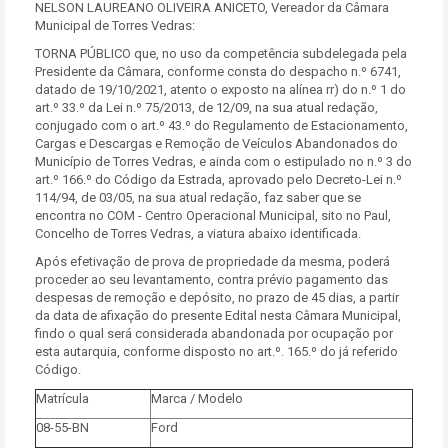
NELSON LAUREANO OLIVEIRA ANICETO, Vereador da Câmara
Municipal de Torres Vedras:
TORNA PÚBLICO que, no uso da competência subdelegada pela
Presidente da Câmara, conforme consta do despacho n.º 6741,
datado de 19/10/2021, atento o exposto na alínea rr) do n.º 1 do
art.º 33.º da Lei n.º 75/2013, de 12/09, na sua atual redação,
conjugado com o art.º 43.º do Regulamento de Estacionamento,
Cargas e Descargas e Remoção de Veículos Abandonados do
Município de Torres Vedras, e ainda com o estipulado no n.º 3 do
art.º 166.º do Código da Estrada, aprovado pelo Decreto-Lei n.º
114/94, de 03/05, na sua atual redação, faz saber que se
encontra no COM - Centro Operacional Municipal, sito no Paul,
Concelho de Torres Vedras, a viatura abaixo identificada.
Após efetivação de prova de propriedade da mesma, poderá
proceder ao seu levantamento, contra prévio pagamento das
despesas de remoção e depósito, no prazo de 45 dias, a partir
da data de afixação do presente Edital nesta Câmara Municipal,
findo o qual será considerada abandonada por ocupação por
esta autarquia, conforme disposto no art.º. 165.º do já referido
Código.
Matrícula
Marca / Modelo
08-55-BN
Ford