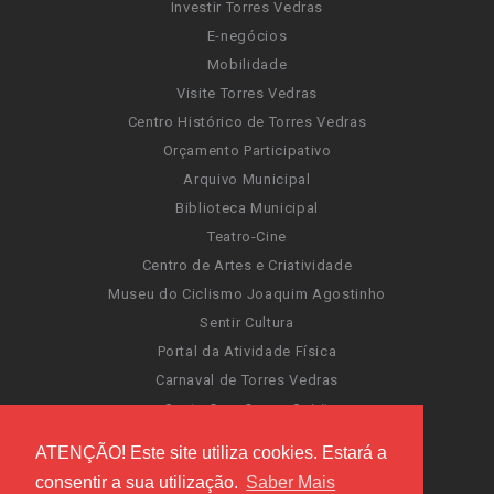
Investir Torres Vedras
E-negócios
Mobilidade
Visite Torres Vedras
Centro Histórico de Torres Vedras
Orçamento Participativo
Arquivo Municipal
Biblioteca Municipal
Teatro-Cine
Centro de Artes e Criatividade
Museu do Ciclismo Joaquim Agostinho
Sentir Cultura
Portal da Atividade Física
Carnaval de Torres Vedras
Santa Cruz Ocean Spirit
Novas Invasões
ATENÇÃO! Este site utiliza cookies. Estará a
Festas de Torres Vedras
consentir a sua utilização.
Saber Mais