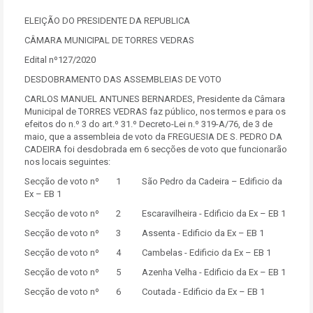
ELEIÇÃO DO PRESIDENTE DA REPUBLICA
CÂMARA MUNICIPAL DE TORRES VEDRAS
Edital nº127/2020
DESDOBRAMENTO DAS ASSEMBLEIAS DE VOTO
CARLOS MANUEL ANTUNES BERNARDES, Presidente da Câmara
Municipal de TORRES VEDRAS faz público, nos termos e para os
efeitos do n.º 3 do art.º 31.º Decreto-Lei n.º 319-A/76, de 3 de
maio, que a assembleia de voto da FREGUESIA DE S. PEDRO DA
CADEIRA foi desdobrada em 6 secções de voto que funcionarão
nos locais seguintes:
Secção de voto nº 1 São Pedro da Cadeira – Edificio da
Ex – EB 1
Secção de voto nº 2 Escaravilheira - Edificio da Ex – EB 1
Secção de voto nº 3 Assenta - Edificio da Ex – EB 1
Secção de voto nº 4 Cambelas - Edificio da Ex – EB 1
Secção de voto nº 5 Azenha Velha - Edificio da Ex – EB 1
Secção de voto nº 6 Coutada - Edificio da Ex – EB 1