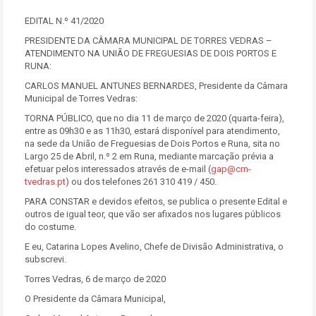
EDITAL N.º 41/2020
PRESIDENTE DA CÂMARA MUNICIPAL DE TORRES VEDRAS –
ATENDIMENTO NA UNIÃO DE FREGUESIAS DE DOIS PORTOS E
RUNA:
CARLOS MANUEL ANTUNES BERNARDES, Presidente da Câmara
Municipal de Torres Vedras:
TORNA PÚBLICO, que no dia 11 de março de 2020 (quarta-feira),
entre as 09h30 e as 11h30, estará disponível para atendimento,
na sede da União de Freguesias de Dois Portos e Runa, sita no
Largo 25 de Abril, n.º 2 em Runa, mediante marcação prévia a
efetuar pelos interessados através de e-mail (
gap@cm-
tvedras.pt
) ou dos telefones 261 310 419 / 450.
PARA CONSTAR e devidos efeitos, se publica o presente Edital e
outros de igual teor, que vão ser afixados nos lugares públicos
do costume.
E eu, Catarina Lopes Avelino, Chefe de Divisão Administrativa, o
subscrevi.
Torres Vedras, 6 de março de 2020
O Presidente da Câmara Municipal,