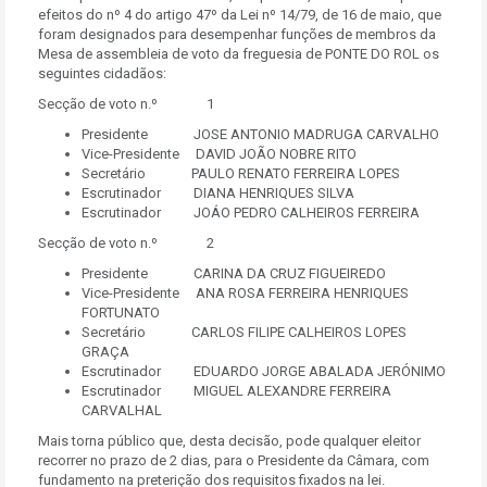
efeitos do nº 4 do artigo 47º da Lei nº 14/79, de 16 de maio, que
foram designados para desempenhar funções de membros da
Mesa de assembleia de voto da freguesia de PONTE DO ROL os
seguintes cidadãos:
Secção de voto n.º 1
Presidente JOSE ANTONIO MADRUGA CARVALHO
Vice-Presidente DAVID JOÃO NOBRE RITO
Secretário PAULO RENATO FERREIRA LOPES
Escrutinador DIANA HENRIQUES SILVA
Escrutinador JOÁO PEDRO CALHEIROS FERREIRA
Secção de voto n.º 2
Presidente CARINA DA CRUZ FIGUEIREDO
Vice-Presidente ANA ROSA FERREIRA HENRIQUES
FORTUNATO
Secretário CARLOS FILIPE CALHEIROS LOPES
GRAÇA
Escrutinador EDUARDO JORGE ABALADA JERÓNIMO
Escrutinador MIGUEL ALEXANDRE FERREIRA
CARVALHAL
Mais torna público que, desta decisão, pode qualquer eleitor
recorrer no prazo de 2 dias, para o Presidente da Câmara, com
fundamento na preterição dos requisitos fixados na lei.