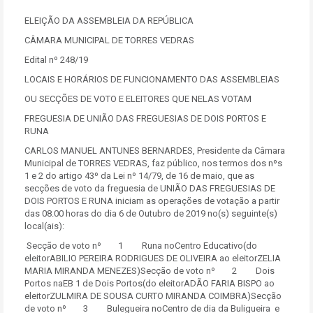
ELEIÇÃO DA ASSEMBLEIA DA REPÚBLICA
CÂMARA MUNICIPAL DE TORRES VEDRAS
Edital nº 248/19
LOCAIS E HORÁRIOS DE FUNCIONAMENTO DAS ASSEMBLEIAS
OU SECÇÕES DE VOTO E ELEITORES QUE NELAS VOTAM
FREGUESIA DE UNIÃO DAS FREGUESIAS DE DOIS PORTOS E
RUNA
CARLOS MANUEL ANTUNES BERNARDES, Presidente da Câmara
Municipal de TORRES VEDRAS, faz público, nos termos dos nºs
1 e 2 do artigo 43º da Lei nº 14/79, de 16 de maio, que as
secções de voto da freguesia de UNIÃO DAS FREGUESIAS DE
DOIS PORTOS E RUNA iniciam as operações de votação a partir
das 08.00 horas do dia 6 de Outubro de 2019 no(s) seguinte(s)
local(ais):
Secção de voto nº 1 Runa noCentro Educativo(do
eleitorABILIO PEREIRA RODRIGUES DE OLIVEIRA ao eleitorZELIA
MARIA MIRANDA MENEZES)Secção de voto nº 2 Dois
Portos naEB 1 de Dois Portos(do eleitorADÃO FARIA BISPO ao
eleitorZULMIRA DE SOUSA CURTO MIRANDA COIMBRA)Secção
de voto nº 3 Bulegueira noCentro de dia da Buligueira e