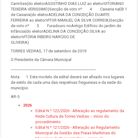
Carmões(do eleitorAGOSTINHO DIAS LUIZ ao eleitorVITORIANO
TEIXEIRA VERISSIMO)Secção de voto nº 4 Caixaria naEB 1
de Caixaria(do eleitorADELINA DA CONCEIÇÃO DUARTE
FERREIRA ao eleitorVITOR MANUEL DA SILVA CORREIA)Secção
de voto nº 5 Furadouro noAntigo Edifício do jardim de
Infância(do eleitorADELINA DA CONCEIÇÃO SILVA ao
eleitorVITÓRIA RIBEIRO NARCISO DE
OLIVEIRA)
TORRES VEDRAS, 17 de setembro de 2019
O Presidente da Câmara Municipal
______________________________________________
Nota: 1. Este modelo de edital deverá ser afixado nos lugares
de estilo de cada uma das respetivas freguesias e da sede do
município
AR-5
2026
Edital N.º 122/2026 - Alteração ao regulamento da
Rede Cultura de Torres Vedras – Início do
procedimento
Edital N.º 121/2026 - Alteração ao Regulamento
Municipal da Gestão das Praias Marítimas do