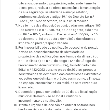
oito anos, devendo o proprietário, independentemente
desse prazo, realizar as obras necessárias à manutenção
da sua segurança, salubridade e arranjo estético,
conforme estabelece o artigo 89. ° do Decreto-Lei n.º
555/99, de 16 de dezembro, na sua atual redação.
Nos termos das disposições conjugadas nos artigos 165.
° do Decreto-Lei n.º 38382/51, de 7 de agosto, e do n.º 3
do 89. ° e 106. °, ambos do Decreto-Lei nº 555/99, de 16
de dezembro, foi proposta a demolição das obras e a
limpeza do prédio/espaço vedado.
Por impossibilidade de notificação pessoal e via postal,
devido ao desconhecimento da identidade do
proprietário das edificações, nos termos da alínea d) do
n.º 1, e alínea a) do n.º 3, do artigo 112.º do Código do
Procedimento Administrativo (CPA), foi notificado pelo
Edital n.º 132/2022 para, no prazo de 20 dias, proceder
aos trabalhos de demolição das construções existentes e
vedações que delimitam o prédio, assim como, a limpeza
do espaço, encaminhando os resíduos para vazadouro
licenciado.
Decorrido o prazo concedido de 20 dias, a fiscalização
municipal deslocou-se ao local e verificou o
incumprimento da notificação.
Atenta a urgência da decisão de ordenar os trabalhos
tendo em vista o afastamento do risco detetado