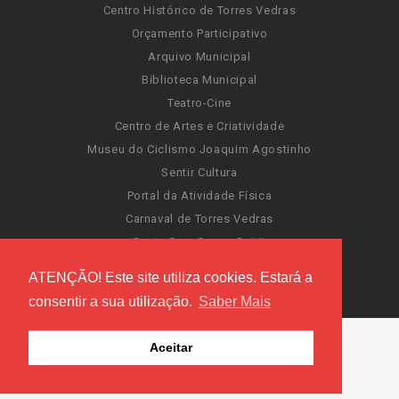
Centro Histórico de Torres Vedras
Orçamento Participativo
Arquivo Municipal
Biblioteca Municipal
Teatro-Cine
Centro de Artes e Criatividade
Museu do Ciclismo Joaquim Agostinho
Sentir Cultura
Portal da Atividade Física
Carnaval de Torres Vedras
Santa Cruz Ocean Spirit
Novas Invasões
ATENÇÃO! Este site utiliza cookies. Estará a
Festas de Torres Vedras
consentir a sua utilização.
Saber Mais
Aceitar