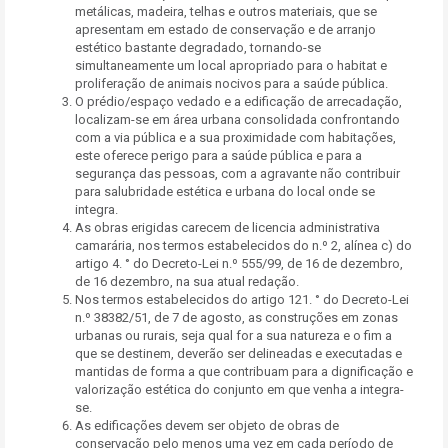
metálicas, madeira, telhas e outros materiais, que se
apresentam em estado de conservação e de arranjo
estético bastante degradado, tornando-se
simultaneamente um local apropriado para o habitat e
proliferação de animais nocivos para a saúde pública.
O prédio/espaço vedado e a edificação de arrecadação,
localizam-se em área urbana consolidada confrontando
com a via pública e a sua proximidade com habitações,
este oferece perigo para a saúde pública e para a
segurança das pessoas, com a agravante não contribuir
para salubridade estética e urbana do local onde se
integra.
As obras erigidas carecem de licencia administrativa
camarária, nos termos estabelecidos do n.º 2, alínea c) do
artigo 4. ° do Decreto-Lei n.º 555/99, de 16 de dezembro,
de 16 dezembro, na sua atual redação.
Nos termos estabelecidos do artigo 121. ° do Decreto-Lei
n.º 38382/51, de 7 de agosto, as construções em zonas
urbanas ou rurais, seja qual for a sua natureza e o fim a
que se destinem, deverão ser delineadas e executadas e
mantidas de forma a que contribuam para a dignificação e
valorização estética do conjunto em que venha a integra-
se.
As edificações devem ser objeto de obras de
conservação pelo menos uma vez em cada período de