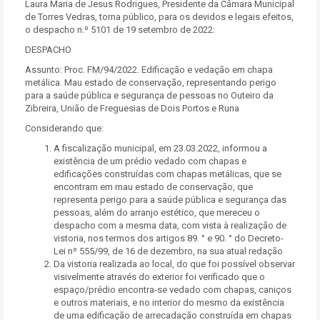
Laura Maria de Jesus Rodrigues, Presidente da Câmara Municipal
de Torres Vedras, torna público, para os devidos e legais efeitos,
o despacho n.º 5101 de 19 setembro de 2022:
DESPACHO
Assunto: Proc. FM/94/2022. Edificação e vedação em chapa
metálica. Mau estado de conservação, representando perigo
para a saúde pública e segurança de pessoas no Outeiro da
Zibreira, União de Freguesias de Dois Portos e Runa
Considerando que:
A fiscalização municipal, em 23.03.2022, informou a
existência de um prédio vedado com chapas e
edificações construídas com chapas metálicas, que se
encontram em mau estado de conservação, que
representa perigo para a saúde pública e segurança das
pessoas, além do arranjo estético, que mereceu o
despacho com a mesma data, com vista à realização de
vistoria, nos termos dos artigos 89. ° e 90. ° do Decreto-
Lei nº 555/99, de 16 de dezembro, na sua atual redação
Da vistoria realizada ao local, do que foi possível observar
visivelmente através do exterior foi verificado que o
espaço/prédio encontra-se vedado com chapas, caniços
e outros materiais, e no interior do mesmo da existência
de uma edificação de arrecadação construída em chapas