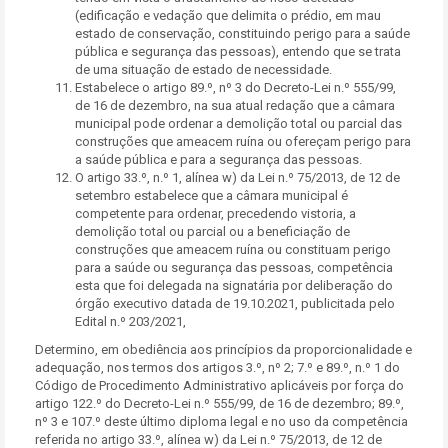
(edificação e vedação que delimita o prédio, em mau
estado de conservação, constituindo perigo para a saúde
pública e segurança das pessoas), entendo que se trata
de uma situação de estado de necessidade.
Estabelece o artigo 89.º, nº 3 do Decreto-Lei n.º 555/99,
de 16 de dezembro, na sua atual redação que a câmara
municipal pode ordenar a demolição total ou parcial das
construções que ameacem ruína ou ofereçam perigo para
a saúde pública e para a segurança das pessoas.
O artigo 33.º, n.º 1, alínea w) da Lei n.º 75/2013, de 12 de
setembro estabelece que a câmara municipal é
competente para ordenar, precedendo vistoria, a
demolição total ou parcial ou a beneficiação de
construções que ameacem ruína ou constituam perigo
para a saúde ou segurança das pessoas, competência
esta que foi delegada na signatária por deliberação do
órgão executivo datada de 19.10.2021, publicitada pelo
Edital n.º 203/2021,
Determino, em obediência aos princípios da proporcionalidade e
adequação, nos termos dos artigos 3.º, nº 2; 7.º e 89.º, n.º 1 do
Código de Procedimento Administrativo aplicáveis por força do
artigo 122.º do Decreto-Lei n.º 555/99, de 16 de dezembro; 89.º,
nº 3 e 107.º deste último diploma legal e no uso da competência
referida no artigo 33.º, alínea w) da Lei n.º 75/2013, de 12 de