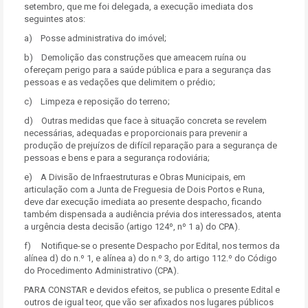
setembro, que me foi delegada, a execução imediata dos
seguintes atos:
a) Posse administrativa do imóvel;
b) Demolição das construções que ameacem ruína ou
ofereçam perigo para a saúde pública e para a segurança das
pessoas e as vedações que delimitem o prédio;
c) Limpeza e reposição do terreno;
d) Outras medidas que face à situação concreta se revelem
necessárias, adequadas e proporcionais para prevenir a
produção de prejuízos de difícil reparação para a segurança de
pessoas e bens e para a segurança rodoviária;
e) A Divisão de Infraestruturas e Obras Municipais, em
articulação com a Junta de Freguesia de Dois Portos e Runa,
deve dar execução imediata ao presente despacho, ficando
também dispensada a audiência prévia dos interessados, atenta
a urgência desta decisão (artigo 124º, nº 1 a) do CPA).
f) Notifique-se o presente Despacho por Edital, nos termos da
alínea d) do n.º 1, e alínea a) do n.º 3, do artigo 112.º do Código
do Procedimento Administrativo (CPA).
PARA CONSTAR e devidos efeitos, se publica o presente Edital e
outros de igual teor, que vão ser afixados nos lugares públicos