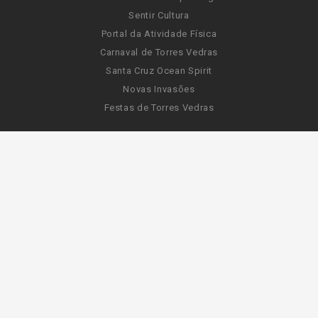
Sentir Cultura
Portal da Atividade Física
Carnaval de Torres Vedras
Santa Cruz Ocean Spirit
Novas Invasões
Festas de Torres Vedras