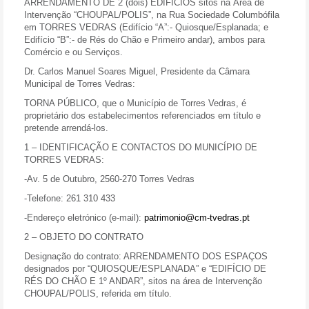
ARRENDAMENTO DE 2 (dois) EDIFÍCIOS sitos na Área de
Intervenção “CHOUPAL/POLIS”, na Rua Sociedade Columbófila
em TORRES VEDRAS (Edifício “A”:- Quiosque/Esplanada; e
Edifício “B”:- de Rés do Chão e Primeiro andar), ambos para
Comércio e ou Serviços.
Dr. Carlos Manuel Soares Miguel,
Presidente da Câmara
Municipal de Torres Vedras:
TORNA PÚBLICO,
que o Município de Torres Vedras, é
proprietário dos estabelecimentos referenciados em título e
pretende arrendá-los.
1 – IDENTIFICAÇÃO E CONTACTOS DO MUNICÍPIO DE
TORRES VEDRAS:
-Av. 5 de Outubro, 2560-270 Torres Vedras
-Telefone: 261 310 433
-Endereço eletrónico (e-mail):
patrimonio@cm-tvedras.pt
2 – OBJETO DO CONTRATO
Designação do contrato: ARRENDAMENTO DOS ESPAÇOS
designados por “QUIOSQUE/ESPLANADA” e “EDIFÍCIO DE
RÉS DO CHÃO E 1º ANDAR”, sitos na área de Intervenção
CHOUPAL/POLIS, referida em título.