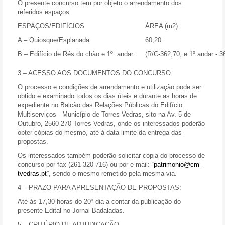
O presente concurso tem por objeto o arrendamento dos
referidos espaços.
ESPAÇOS/EDIFÍCIOS
ÁREA (m2)
A – Quiosque/Esplanada
60,20
B – Edifício de Rés do chão e 1º. andar
(R/C-362,70; e 1º andar - 3
3 – ACESSO AOS DOCUMENTOS DO CONCURSO:
O processo e condições de arrendamento e utilização pode ser
obtido e examinado todos os dias úteis e durante as horas de
expediente no Balcão das Relações Públicas do Edifício
Multiserviços - Município de Torres Vedras, sito na Av. 5 de
Outubro, 2560-270 Torres Vedras, onde os interessados poderão
obter cópias do mesmo, até à data limite da entrega das
propostas.
Os interessados também poderão solicitar cópia do processo de
concurso por fax (261 320 716) ou por e-mail:-“
patrimonio@cm-
tvedras.pt
”, sendo o mesmo remetido pela mesma via.
4 –
PRAZO PARA APRESENTAÇÃO DE PROPOSTAS:
Até às 17,30 horas
do
20º
dia a contar da publicação do
presente Edital no Jornal Badaladas.
5 – CRITÉRIO DE ADJUDICAÇÃO