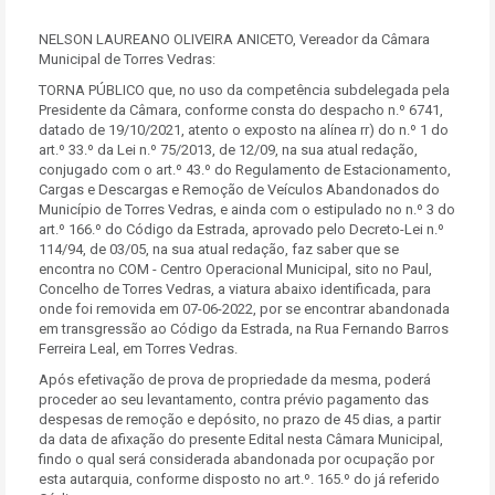
NELSON LAUREANO OLIVEIRA ANICETO, Vereador da Câmara
Municipal de Torres Vedras:
TORNA PÚBLICO que, no uso da competência subdelegada pela
Presidente da Câmara, conforme consta do despacho n.º 6741,
datado de 19/10/2021, atento o exposto na alínea rr) do n.º 1 do
art.º 33.º da Lei n.º 75/2013, de 12/09, na sua atual redação,
conjugado com o art.º 43.º do Regulamento de Estacionamento,
Cargas e Descargas e Remoção de Veículos Abandonados do
Município de Torres Vedras, e ainda com o estipulado no n.º 3 do
art.º 166.º do Código da Estrada, aprovado pelo Decreto-Lei n.º
114/94, de 03/05, na sua atual redação, faz saber que se
encontra no COM - Centro Operacional Municipal, sito no Paul,
Concelho de Torres Vedras, a viatura abaixo identificada, para
onde foi removida em 07-06-2022, por se encontrar abandonada
em transgressão ao Código da Estrada, na Rua Fernando Barros
Ferreira Leal, em Torres Vedras.
Após efetivação de prova de propriedade da mesma, poderá
proceder ao seu levantamento, contra prévio pagamento das
despesas de remoção e depósito, no prazo de 45 dias, a partir
da data de afixação do presente Edital nesta Câmara Municipal,
findo o qual será considerada abandonada por ocupação por
esta autarquia, conforme disposto no art.º. 165.º do já referido