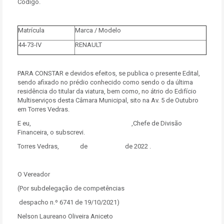
Código.
Matrícula
Marca / Modelo
44-73-IV
RENAULT
PARA CONSTAR e devidos efeitos, se publica o presente Edital,
sendo afixado no prédio conhecido como sendo o da última
residência do titular da viatura, bem como, no átrio do Edifício
Multiserviços desta Câmara Municipal, sito na Av. 5 de Outubro
em Torres Vedras.
E eu, ,Chefe de Divisão
Financeira, o subscrevi.
Torres Vedras, de de 2022 .
O Vereador
(Por subdelegação de competências
despacho n.º 6741 de 19/10/2021)
Nelson Laureano Oliveira Aniceto