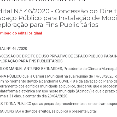
dital N.º 46/2020 - Concessão do Direit
spaço Público para Instalação de Mobi
xploração para Fins Publicitários
nload do edital original
TAL Nº. 46 /2020
CESSÃO DO DIREITO DE USO PRIVATIVO DE ESPAÇO PÚBLICO PARA 
LORAÇÃO PARA FINS PUBLICITÁRIOS
LOS MANUEL ANTUNES BERNARDES, Presidente da Câmara Municipal 
NA PÚBLICO que, a Câmara Municipal na sua reunião de 14/03/2020, de
em no momento devido à pandemia COVID-19 e da ativação do Plano de
erramento dos edifícios municipais ao público, deliberou que o procedi
plataforma eletrónica em uso neste município (Acingov) e que o prazo
 mais 31 dias, a contar do dia 20/04/2020.
S TORNA PUBLICO que as peças do procedimento se encontram disponív
A CONSTAR e devidos efeitos, se publica o presente Edital.