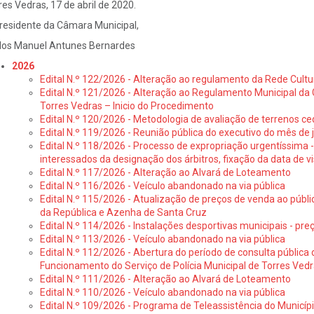
res Vedras, 17 de abril de 2020.
residente da Câmara Municipal,
los Manuel Antunes Bernardes
2026
Edital N.º 122/2026 - Alteração ao regulamento da Rede Cultu
Edital N.º 121/2026 - Alteração ao Regulamento Municipal da 
Torres Vedras – Inicio do Procedimento
Edital N.º 120/2026 - Metodologia de avaliação de terrenos ce
Edital N.º 119/2026 - Reunião pública do executivo do mês de 
Edital N.º 118/2026 - Processo de expropriação urgentíssima -
interessados da designação dos árbitros, fixação da data de v
Edital N.º 117/2026 - Alteração ao Alvará de Loteamento
Edital N.º 116/2026 - Veículo abandonado na via pública
Edital N.º 115/2026 - Atualização de preços de venda ao públ
da República e Azenha de Santa Cruz
Edital N.º 114/2026 - Instalações desportivas municipais - preç
Edital N.º 113/2026 - Veículo abandonado na via pública
Edital N.º 112/2026 - Abertura do período de consulta públic
Funcionamento do Serviço de Polícia Municipal de Torres Ved
Edital N.º 111/2026 - Alteração ao Alvará de Loteamento
Edital N.º 110/2026 - Veículo abandonado na via pública
Edital N.º 109/2026 - Programa de Teleassistência do Municíp