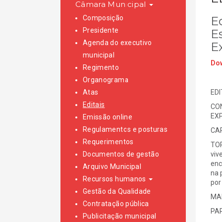
Câmara Municipal
Composição
E
Presidente
E
Agenda do executivo
E
municipal
Dow
Regimento
Organograma
Atas
EDI
Editais
CON
EXP
Emissão online
Regulamentos e posturas
CAR
Requerimentos
TOR
Documentos de gestão
viv
enc
Arquivo Municipal
na 
Recursos humanos
por
Gestão da Qualidade
MAI
Contratação pública
PAR
Publicitação municipal