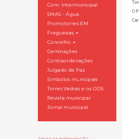
Tor
Com. Intermunicipal
O P
SMAS - Água
Car
Promotorres EM.
Freguesias
Concelho
Geminações
Contraordenações
Julgado de Paz
Símbolos municipais
Torres Vedras e os ODS
Revista municipal
Jornal municipal