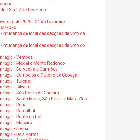
visória
de 13 a 17 de fevereiro
vereiro de 2026 - 24 de fevereiro
2/02/2026
6 - mudança de local das secções de voto da
6 - mudança de local das secções de voto do
frágio - Ventosa
ufrágio - Maxial e Monte Redondo
frágio - Carvoeira e Carmões
ufrágio - Campelos e Outeiro da Cabeça
rágio - Turcifal
rágio - Silveira
frágio - São Pedro da Cadeira
frágio - Santa Maria, São Pedro e Matacães
frágio - Runa
frágio - Ramalhal
frágio - Ponte do Rol
frágio - Maceira
rágio - Freiria
rágio - Dois Portos