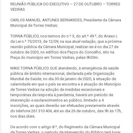
REUNIÃO PÚBLICA DO EXECUTIVO – 27 DE OUTUBRO – TORRES
VEDRAS
CARLOS MANUEL ANTUNES BERNARDES, Presidente da Câmara
Municipal de Torres Vedras:
TORNA PÚBLICO, nos termos do n.º 3, do art.º 49.º, do Anexo I,
da Lei n.º 75/2013, de 12/09, na sua atual redação, que a próxima
reunião pública da Câmara Municipal, realizar-se-á no dia 27 de
outubro de 2020, no edifício dos Paços do Concelho, sito na
Praça do município em Torres Vedras, pelas 9h30m.
MAIS TORNA PÚBLICO QUE atendendo, à emergência de saúde
pública de âmbito internacional, declarada pela Organização
Mundial de Saúde, no dia 30 de janeiro de 2020, à situação de
calamidade em que o país se encontra e à atuação do Município
de Torres Vedras na adoção de medidas excecionais e
temporárias de resposta à pandemia, haverá um período de
intervenção e esclarecimentos ao público, limitado a 4
inscrições, as quais deverão ser efetuadas previamente através
do telefone 261 310 404, até ao dia 26 de outubro, das 9h às 17h,
nos dias úteis.
De acordo com o artigo 8.º, do Regimento da Câmara Municipal
de Torres Vedras, o período de Intervenção do Público terá lugar