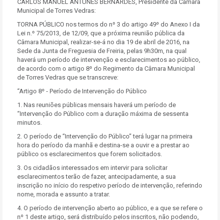
CARLOS MANUEL ANTUNES BERNARDES, Presidente da Câmara
Municipal de Torres Vedras:
TORNA PÚBLICO nos termos do nº 3 do artigo 49º do Anexo I da
Lei n.º 75/2013, de 12/09, que a próxima reunião pública da
Câmara Municipal, realizar-se-á no dia 19 de abril de 2016, na
Sede da Junta de Freguesia de Freiria, pelas 9h30m, na qual
haverá um período de intervenção e esclarecimentos ao público,
de acordo com o artigo 8º do Regimento da Câmara Municipal
de Torres Vedras que se transcreve:
“Artigo 8º - Período de Intervenção do Público
1. Nas reuniões públicas mensais haverá um período de
“Intervenção do Público com a duração máxima de sessenta
minutos.
2. O período de “Intervenção do Público” terá lugar na primeira
hora do período da manhã e destina-se a ouvir e a prestar ao
público os esclarecimentos que forem solicitados.
3. Os cidadãos interessados em intervir para solicitar
esclarecimentos terão de fazer, antecipadamente, a sua
inscrição no início do respetivo período de intervenção, referindo
nome, morada e assunto a tratar.
4. O período de intervenção aberto ao público, e a que se refere o
nº 1 deste artigo, será distribuído pelos inscritos, não podendo,