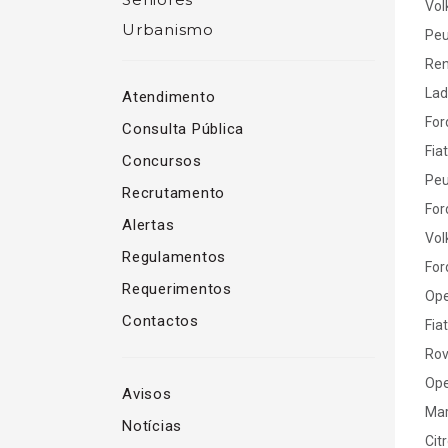
Vol
Urbanismo
Peu
Ren
Lad
Atendimento
For
Consulta Pública
Fiat
Concursos
Peu
Recrutamento
For
Alertas
Vol
Regulamentos
For
Requerimentos
Ope
Contactos
Fiat
Rov
Ope
Avisos
Ma
Notícias
Cit