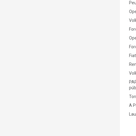
Peu
Ope
Vol
For
Ope
For
Fiat
Ren
Vol
PAR
púb
Tor
A P
Lau