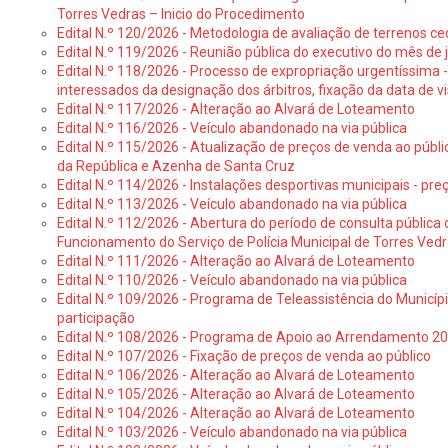
Torres Vedras – Inicio do Procedimento
Edital N.º 120/2026 - Metodologia de avaliação de terrenos ce
Edital N.º 119/2026 - Reunião pública do executivo do mês de 
Edital N.º 118/2026 - Processo de expropriação urgentíssima -
interessados da designação dos árbitros, fixação da data de v
Edital N.º 117/2026 - Alteração ao Alvará de Loteamento
Edital N.º 116/2026 - Veículo abandonado na via pública
Edital N.º 115/2026 - Atualização de preços de venda ao públ
da República e Azenha de Santa Cruz
Edital N.º 114/2026 - Instalações desportivas municipais - preç
Edital N.º 113/2026 - Veículo abandonado na via pública
Edital N.º 112/2026 - Abertura do período de consulta públic
Funcionamento do Serviço de Polícia Municipal de Torres Ved
Edital N.º 111/2026 - Alteração ao Alvará de Loteamento
Edital N.º 110/2026 - Veículo abandonado na via pública
Edital N.º 109/2026 - Programa de Teleassistência do Municíp
participação
Edital N.º 108/2026 - Programa de Apoio ao Arrendamento 2
Edital N.º 107/2026 - Fixação de preços de venda ao público
Edital N.º 106/2026 - Alteração ao Alvará de Loteamento
Edital N.º 105/2026 - Alteração ao Alvará de Loteamento
Edital N.º 104/2026 - Alteração ao Alvará de Loteamento
Edital N.º 103/2026 - Veículo abandonado na via pública