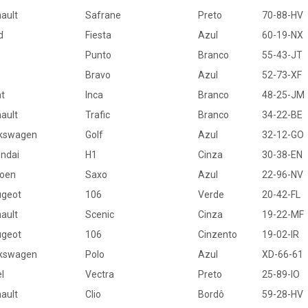
ault
Safrane
Preto
70-88-HV
d
Fiesta
Azul
60-19-NX
Punto
Branco
55-43-JT
Bravo
Azul
52-73-XF
t
Inca
Branco
48-25-JM
ault
Trafic
Branco
34-22-BE
kswagen
Golf
Azul
32-12-GO
ndai
H1
Cinza
30-38-EN
roen
Saxo
Azul
22-96-NV
geot
106
Verde
20-42-FL
ault
Scenic
Cinza
19-22-MF
geot
106
Cinzento
19-02-IR
kswagen
Polo
Azul
XD-66-61
l
Vectra
Preto
25-89-IO
ault
Clio
Bordô
59-28-HV