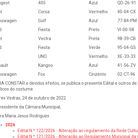
geot
405
Azul
QD-26-91
l
Corsa
Vermelho
40-04-CX
kswagen
Golf
Azul
77-84-PM
d
Fiesta
Preto
VI-00-58
l
Vectra
Preta
98-39-CB
d
Fiesta
Verde
95-04-GS
UNO
Vermelho
XE-33-33
ault
Kangoo
Azul
41-56-ZV
kswagen
Fox
Cinzento
02-CT-96
A CONSTAR e devidos efeitos, se publica o presente Edital e outros de i
licos do costume.
res Vedras, 24 de outubro de 2022
residente da Câmara Municipal,
ra Maria Jesus Rodrigues
2026
Edital N.º 122/2026 - Alteração ao regulamento da Rede Cultu
Edital N.º 121/2026 - Alteração ao Regulamento Municipal da 