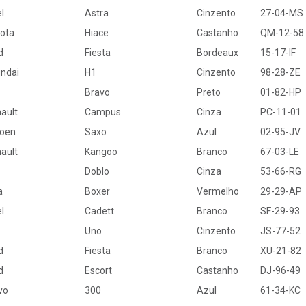
l
Astra
Cinzento
27-04-MS
ota
Hiace
Castanho
QM-12-58
d
Fiesta
Bordeaux
15-17-IF
ndai
H1
Cinzento
98-28-ZE
Bravo
Preto
01-82-HP
ault
Campus
Cinza
PC-11-01
roen
Saxo
Azul
02-95-JV
ault
Kangoo
Branco
67-03-LE
Doblo
Cinza
53-66-RG
a
Boxer
Vermelho
29-29-AP
l
Cadett
Branco
SF-29-93
Uno
Cinzento
JS-77-52
d
Fiesta
Branco
XU-21-82
d
Escort
Castanho
DJ-96-49
vo
300
Azul
61-34-KC