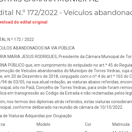
dital N.º 172/2022 - Veículos abandona
nload do edital original
TAL N.º 172 / 2022
ÍCULOS ABANDONADOS NA VIA PÚBLICA
RA MARIA JESUS RODRIGUES, Presidente da Câmara Municipal de Torr
NA PÚBLICO que, em cumprimento do estipulado no art.º 45 do Regul
emoção de Veículos abandonados do Município de Torres Vedras, cuja alt
ie, em 20 de Dezembro de 2018, conjugado com o nº 4 do art.º 165 do C
/94 de 03/05, na sua atual redação, as viaturas abaixo referidas, enc
icipal, sito no Paúl, Concelho de Torres Vedras, para onde foram remo
lica em transgressão ao Código da Estrada e não reclamadas pelos legít
im, nos termos dos diplomas atrás referidos, estas viaturas consider
icipal, conforme deliberado na reunião de câmara de 10/10/2022.
ta de Viaturas Adquiridas por Ocupação
rca
Modelo
Cor
Matricula