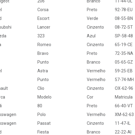
geot
206
Branco
11-44-UL
l
Corsa
Preto
92-78-EU
d
Escort
Verde
08-55-BN
subshi
Lancer
Cinzento
08-72-ST
zda
323
Azul
SP-58-48
a
Romeo
Cinzento
65-19-CE
Bravo
Preto
72-35-NA
Punto
Branco
05-65-GZ
l
Astra
Vermelho
59-25-EB
Punto
Vermelho
57-74-MH
ault
Clio
Cinzento
OX-62-96
rca
Modelo
Cor
Matricula
i
80
Preto
66-40-VT
kswagen
Polo
Vermelho
XM-62-63
kswagen
Passat
Cinzento
11-47-IL
d
Fiesta
Branco
22-22-AI