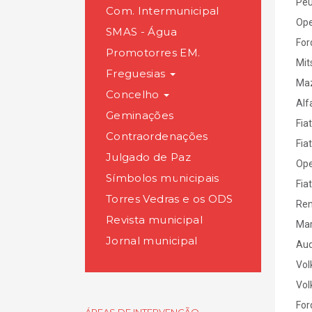
Peu
Com. Intermunicipal
Ope
SMAS - Água
For
Promotorres EM.
Mit
Freguesias
Ma
Concelho
Alf
Geminações
Fiat
Contraordenações
Fiat
Julgado de Paz
Ope
Símbolos municipais
Fiat
Torres Vedras e os ODS
Ren
Revista municipal
Ma
Jornal municipal
Aud
Vol
Vol
For