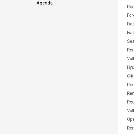
Agenda
Ren
For
Fiat
Fiat
Sea
Ren
Vol
Hyu
Cit
Peu
Ren
Peu
Vol
Ope
Ren