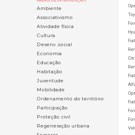
ÁREAS DE INTERVENÇÃO
Ope
Ambiente
Toy
Associativismo
For
Atividade física
Hyu
Cultura
Fiat
Desenv. social
Ren
Economia
Cit
Educação
Ren
Habitação
Fiat
Juventude
Alf
Mobilidade
Ope
Ordenamento do território
Fiat
Participação
For
Proteção civil
For
Regeneração urbana
Vol
Seniores