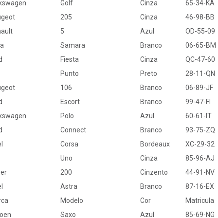
kswagen
Golf
Cinza
65-34-KA
geot
205
Cinza
46-98-BB
ault
5
Azul
OD-55-09
a
Samara
Branco
06-65-BM
d
Fiesta
Cinza
QC-47-60
Punto
Preto
28-11-QN
geot
106
Branco
06-89-JF
d
Escort
Branco
99-47-FI
kswagen
Polo
Azul
60-61-IT
d
Connect
Branco
93-75-ZQ
l
Corsa
Bordeaux
XC-29-32
Uno
Cinza
85-96-AJ
er
200
Cinzento
44-91-NV
l
Astra
Branco
87-16-EX
rca
Modelo
Cor
Matricula
roen
Saxo
Azul
85-69-NG