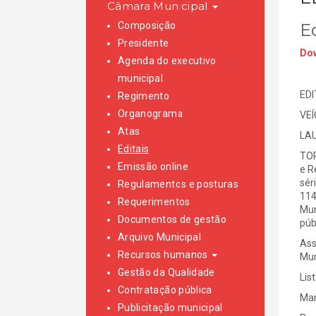
Câmara Municipal
Composição
E
Presidente
Dow
Agenda do executivo
municipal
EDI
Regimento
Organograma
VE
Atas
LAU
Editais
TOR
Emissão online
e R
sér
Regulamentos e posturas
114
Requerimentos
Mun
Documentos de gestão
púb
Arquivo Municipal
Ass
Recursos humanos
Mun
Gestão da Qualidade
Lis
Contratação pública
Ma
Publicitação municipal