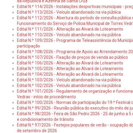
da República e Azenha de Santa Cruz
Edital N.º 114/2026 - Instalações desportivas municipais - preç
Edital N.º 113/2026 - Veículo abandonado na via pública
Edital N.º 112/2026 - Abertura do período de consulta públic
Funcionamento do Serviço de Polícia Municipal de Torres Ved
Edital N.º 111/2026 - Alteração ao Alvará de Loteamento
Edital N.º 110/2026 - Veículo abandonado na via pública
Edital N.º 109/2026 - Programa de Teleassistência do Municíp
participação
Edital N.º 108/2026 - Programa de Apoio ao Arrendamento 2
Edital N.º 107/2026 - Fixação de preços de venda ao público
Edital N.º 106/2026 - Alteração ao Alvará de Loteamento
Edital N.º 105/2026 - Alteração ao Alvará de Loteamento
Edital N.º 104/2026 - Alteração ao Alvará de Loteamento
Edital N.º 103/2026 - Veículo abandonado na via pública
Edital N.º 102/2026 - Veículo abandonado na via pública
Edital N.º 101/2026 - Regulamento de organização e funcionam
Vedras - início de procedimento
Edital N.º 100/2026 - Normas de participação do 19.º Festival d
Edital N.º 99/2026 - Reunião pública do executivo do mês de 
Edital N.º 98/2026 - Feira de São Pedro 2026 - 25 de junho a 5
e condicionamento de trânsito
Edital N.º 97/2026 - Festejos populares de verão - ocupação do
de setembro de 2026