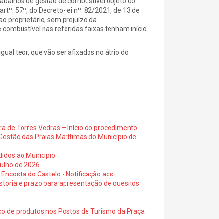
alhos de gestão de combustível objeto do
tº. 57º, do Decreto-lei nº. 82/2021, de 13 de
ao proprietário, sem prejuízo da
 combustível nas referidas faixas tenham início
ual teor, que vão ser afixados no átrio do
ra de Torres Vedras – Início do procedimento
Gestão das Praias Marítimas do Município de
didos ao Município
julho de 2026
 Encosta do Castelo - Notificação aos
istoria e prazo para apresentação de quesitos
ico de produtos nos Postos de Turismo da Praça