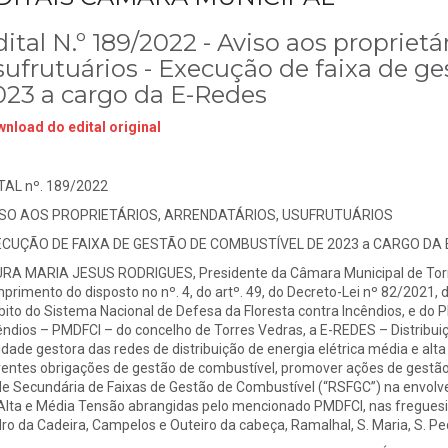
ital N.º 189/2022 - Aviso aos proprietár
sufrutuários - Execução de faixa de g
023 a cargo da E-Redes
nload do edital original
TAL nº. 189/2022
ISO AOS PROPRIETÁRIOS, ARRENDATÁRIOS, USUFRUTUÁRIOS
CUÇÃO DE FAIXA DE GESTÃO DE COMBUSTÍVEL DE 2023 a CARGO DA 
RA MARIA JESUS RODRIGUES, Presidente da Câmara Municipal de To
primento do disposto no nº. 4, do artº. 49, do Decreto-Lei nº 82/2021, 
ito do Sistema Nacional de Defesa da Floresta contra Incêndios, e do P
êndios – PMDFCI – do concelho de Torres Vedras, a E-REDES – Distribuiçã
idade gestora das redes de distribuição de energia elétrica média e al
rentes obrigações de gestão de combustível, promover ações de gestã
e Secundária de Faixas de Gestão de Combustível (“RSFGC”) na envolvent
Alta e Média Tensão abrangidas pelo mencionado PMDFCI, nas freguesia
ro da Cadeira, Campelos e Outeiro da cabeça, Ramalhal, S. Maria, S. Ped