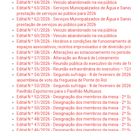
Edital N.º 64/2026 - Veiculo abandonado na via pública
Edital N.º 63/2026 - Serviços Municipalizados de Água e Sane
prestação de serviços ao público para 2026
Edital N.º 62/2026 - Serviços Municipalizados de Água e Sane
prestação de serviços ao público para 2026
Edital N.º 61/2026 - Veiculo abandonado na via pública
Edital N.º 60/2026 - Veiculo abandonado na via pública
Edital N.º 59/2026 - Horários e condições de funcionamento d
espaços associativos, recintos improvisados e de diversão pro
Edital N.º 58/2026 - Alterações ao estacionamento no período 
Edital N.º 57/2026 - Alteração ao Alvará de Loteamento
Edital N.º 56/2026 - Reunião pública do executivo do mês de fe
Edital N.º 55/2026 - Reunião extraordinária do executivo – 1
Edital N.º 54/2026 - Segundo sufrágio - 8 de fevereiro de 202
assembleia de voto da freguesia de Ponte do Rol
Edital N.º 53/2026 - Segundo sufrágio - 8 de fevereiro de 202
Pavilhão Expotorres para o Pavilhão Multiusos
Edital N.º 52/2026 - Designação dos membros da mesa - 2º Su
Edital N.º 51/2026 - Designação dos membros da mesa - 2º S
Edital N.º 50/2026 - Designação dos membros da mesa - 2º Su
Edital N.º 49/2026 - Designação dos membros da mesa - 2º S
Edital N.º 48/2026 - Designação dos membros da mesa - 2º Suf
Edital N.º 47/2026 - Designação dos membros da mesa - 2º Suf
Edital N.º 46/2026 - Designação dos membros da mesa - 2º Su