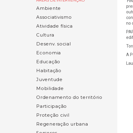
ÁREAS DE INTERVENÇÃO
FIN
pre
Ambiente
out
Associativismo
con
no 
Atividade física
PAR
Cultura
edi
Desenv. social
Tor
Economia
A P
Educação
Lau
Habitação
Juventude
Mobilidade
Ordenamento do território
Participação
Proteção civil
Regeneração urbana
Seniores