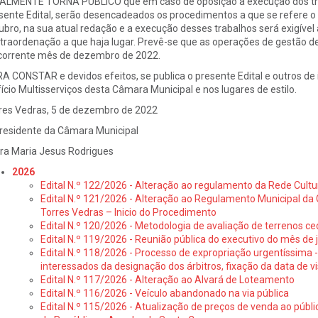
ALMENTE TORNA PUBLICO que em caso de oposição à execução dos trab
sente Edital, serão desencadeados os procedimentos a que se refere o ar
ubro, na sua atual redação e a execução desses trabalhos será exigível 
traordenação a que haja lugar. Prevê-se que as operações de gestão de
corrente mês de dezembro de 2022.
A CONSTAR e devidos efeitos, se publica o presente Edital e outros de ig
fício Multisserviços desta Câmara Municipal e nos lugares de estilo.
res Vedras, 5 de dezembro de 2022
residente da Câmara Municipal
ra Maria Jesus Rodrigues
2026
Edital N.º 122/2026 - Alteração ao regulamento da Rede Cultu
Edital N.º 121/2026 - Alteração ao Regulamento Municipal da 
Torres Vedras – Inicio do Procedimento
Edital N.º 120/2026 - Metodologia de avaliação de terrenos ce
Edital N.º 119/2026 - Reunião pública do executivo do mês de 
Edital N.º 118/2026 - Processo de expropriação urgentíssima -
interessados da designação dos árbitros, fixação da data de v
Edital N.º 117/2026 - Alteração ao Alvará de Loteamento
Edital N.º 116/2026 - Veículo abandonado na via pública
Edital N.º 115/2026 - Atualização de preços de venda ao públ