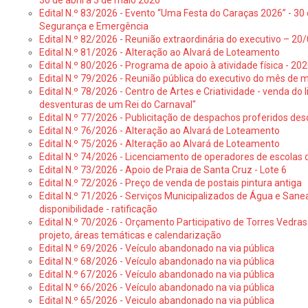
30 de abril a 3 de maio 2026
Edital N.º 83/2026 - Evento “Uma Festa do Caraças 2026” - 30 
Segurança e Emergência
Edital N.º 82/2026 - Reunião extraordinária do executivo – 2
Edital N.º 81/2026 - Alteração ao Alvará de Loteamento
Edital N.º 80/2026 - Programa de apoio à atividade física - 202
Edital N.º 79/2026 - Reunião pública do executivo do mês de 
Edital N.º 78/2026 - Centro de Artes e Criatividade - venda do
desventuras de um Rei do Carnaval"
Edital N.º 77/2026 - Publicitação de despachos proferidos des
Edital N.º 76/2026 - Alteração ao Alvará de Loteamento
Edital N.º 75/2026 - Alteração ao Alvará de Loteamento
Edital N.º 74/2026 - Licenciamento de operadores de escolas 
Edital N.º 73/2026 - Apoio de Praia de Santa Cruz - Lote 6
Edital N.º 72/2026 - Preço de venda de postais pintura antiga
Edital N.º 71/2026 - Serviços Municipalizados de Água e Sane
disponibilidade - ratificação
Edital N.º 70/2026 - Orçamento Participativo de Torres Vedras 
projeto, áreas temáticas e calendarização
Edital N.º 69/2026 - Veículo abandonado na via pública
Edital N.º 68/2026 - Veículo abandonado na via pública
Edital N.º 67/2026 - Veículo abandonado na via pública
Edital N.º 66/2026 - Veículo abandonado na via pública
Edital N.º 65/2026 - Veiculo abandonado na via pública