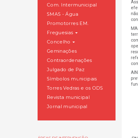
Ass
Com. Intermunicipal
efe
SMAS - Água
não
con
Promotorres EM.
MAI
Freguesias
ter
com
Concelho
ope
Geminações
res
ref
Contraordenações
com
Julgado de Paz
AIN
Símbolos municipais
pre
fun
Torres Vedras e os ODS
Revista municipal
Jornal municipal