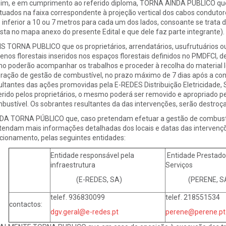
im, e em cumprimento ao referido diploma, TORNA AINDA PÚBLICO que
tuados na faixa correspondente à projeção vertical dos cabos condutore
 inferior a 10 ou 7 metros para cada um dos lados, consoante se trata 
sta no mapa anexo do presente Edital e que dele faz parte integrante).
S TORNA PUBLICO que os proprietários, arrendatários, usufrutuários ou
renos florestais inseridos nos espaços florestais definidos no PMDFCI,
o poderão acompanhar os trabalhos e proceder à recolha do material l
ração de gestão de combustível, no prazo máximo de 7 dias após a con
ultantes das ações promovidas pela E-REDES Distribuição Eletricidade, 
erido pelos proprietários, o mesmo poderá ser removido e apropriado p
bustível. Os sobrantes resultantes da das intervenções, serão destroç
DA TORNA PÚBLICO que, caso pretendam efetuar a gestão de combustí
tendam mais informações detalhadas dos locais e datas das intervençõ
cionamento, pelas seguintes entidades:
Entidade responsável pela
Entidade Prestado
infraestrutura
Serviços
(E-REDES, SA)
(PERENE, S
telef. 936830099
telef. 218551534
contactos:
dgv.geral@e-redes.pt
perene@perene.pt