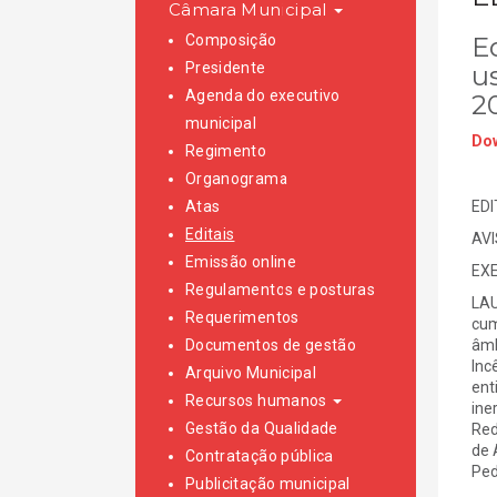
Câmara Municipal
Composição
Ed
Presidente
u
Agenda do executivo
2
municipal
Dow
Regimento
Organograma
Atas
EDI
Editais
AV
Emissão online
EXE
Regulamentos e posturas
LAU
Requerimentos
cum
Documentos de gestão
âmb
Inc
Arquivo Municipal
ent
Recursos humanos
ine
Gestão da Qualidade
Red
de 
Contratação pública
Ped
Publicitação municipal