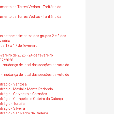
amento de Torres Vedras - Tarifário da
amento de Torres Vedras - Tarifário da
os estabelecimentos dos grupos 2 e 3 dos
visória
de 13 a 17 de fevereiro
vereiro de 2026 - 24 de fevereiro
2/02/2026
6 - mudança de local das secções de voto da
6 - mudança de local das secções de voto do
frágio - Ventosa
ufrágio - Maxial e Monte Redondo
frágio - Carvoeira e Carmões
ufrágio - Campelos e Outeiro da Cabeça
rágio - Turcifal
rágio - Silveira
frágio - São Pedro da Cadeira