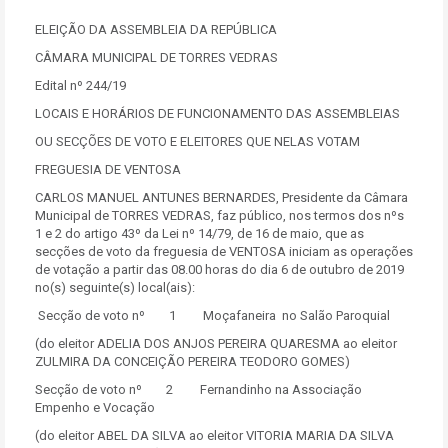
ELEIÇÃO DA ASSEMBLEIA DA REPÚBLICA
CÂMARA MUNICIPAL DE TORRES VEDRAS
Edital nº 244/19
LOCAIS E HORÁRIOS DE FUNCIONAMENTO DAS ASSEMBLEIAS
OU SECÇÕES DE VOTO E ELEITORES QUE NELAS VOTAM
FREGUESIA DE VENTOSA
CARLOS MANUEL ANTUNES BERNARDES, Presidente da Câmara
Municipal de TORRES VEDRAS, faz público, nos termos dos nºs
1 e 2 do artigo 43º da Lei nº 14/79, de 16 de maio, que as
secções de voto da freguesia de VENTOSA iniciam as operações
de votação a partir das 08.00 horas do dia 6 de outubro de 2019
no(s) seguinte(s) local(ais):
Secção de voto nº 1 Moçafaneira no Salão Paroquial
(do eleitor ADELIA DOS ANJOS PEREIRA QUARESMA ao eleitor
ZULMIRA DA CONCEIÇÃO PEREIRA TEODORO GOMES)
Secção de voto nº 2 Fernandinho na Associação
Empenho e Vocação
(do eleitor ABEL DA SILVA ao eleitor VITORIA MARIA DA SILVA