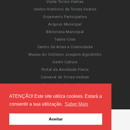
Visite Torres Vedras
Centro Histórico de Torres Vedras
Orçamento Participativo
Arquivo Municipal
Biblioteca Municipal
Teatro-Cine
Centro de Artes e Criatividade
Museu do Ciclismo Joaquim Agostinho
Sentir Cultura
Portal da Atividade Física
Carnaval de Torres Vedras
Santa Cruz Ocean Spirit
Novas Invasões
ATENÇÃO! Este site utiliza cookies. Estará a
Festas de Torres Vedras
consentir a sua utilização.
Saber Mais
Aceitar