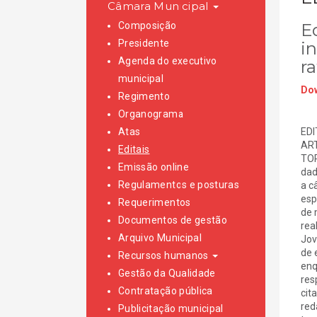
Câmara Municipal
Composição
Ed
Presidente
in
Agenda do executivo
ra
municipal
Dow
Regimento
Organograma
Atas
EDI
ART
Editais
TOR
Emissão online
dad
Regulamentos e posturas
a c
esp
Requerimentos
de 
Documentos de gestão
rea
Arquivo Municipal
Jov
de 
Recursos humanos
enq
Gestão da Qualidade
res
Contratação pública
cit
red
Publicitação municipal