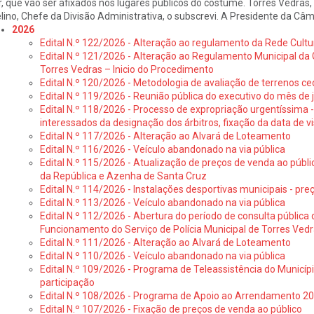
r, que vão ser afixados nos lugares públicos do costume. Torres Vedras
lino, Chefe da Divisão Administrativa, o subscrevi. A Presidente da Câ
2026
Edital N.º 122/2026 - Alteração ao regulamento da Rede Cultu
Edital N.º 121/2026 - Alteração ao Regulamento Municipal da 
Torres Vedras – Inicio do Procedimento
Edital N.º 120/2026 - Metodologia de avaliação de terrenos ce
Edital N.º 119/2026 - Reunião pública do executivo do mês de 
Edital N.º 118/2026 - Processo de expropriação urgentíssima -
interessados da designação dos árbitros, fixação da data de v
Edital N.º 117/2026 - Alteração ao Alvará de Loteamento
Edital N.º 116/2026 - Veículo abandonado na via pública
Edital N.º 115/2026 - Atualização de preços de venda ao públ
da República e Azenha de Santa Cruz
Edital N.º 114/2026 - Instalações desportivas municipais - preç
Edital N.º 113/2026 - Veículo abandonado na via pública
Edital N.º 112/2026 - Abertura do período de consulta públic
Funcionamento do Serviço de Polícia Municipal de Torres Ved
Edital N.º 111/2026 - Alteração ao Alvará de Loteamento
Edital N.º 110/2026 - Veículo abandonado na via pública
Edital N.º 109/2026 - Programa de Teleassistência do Municíp
participação
Edital N.º 108/2026 - Programa de Apoio ao Arrendamento 2
Edital N.º 107/2026 - Fixação de preços de venda ao público