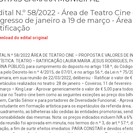
ital N.º 58/2022 - Área de Teatro Cine 
gresso de janeiro a 19 de março - Área 
tificação
nload do edital original
TAL N.º 58/2022 ÁREA DE TEATRO CINE – PROPOSTA E VALORES DE 
ÍSTICA: TEATRO – RATIFICAÇÃO LAURA MARIA JESUS RODRIGUES, Presi
NA PÚBLICO, para cumprimento do disposto no artigo 158.º, do Código
a pelo Decreto-lei n.º 4/2015, de 07/01, e no artigo 56.º, da Lei n.º 75
âmara, em sua reunião de 22/03/2022, deliberou: - Ratificar o valor de 
etáculos realizados no teatro: 28 de janeiro – Coveiros; 11 de fevereir
março – King Lear - Aprovar genericamente o valor de € 5,00 para todos 
lizar no Teatro-cine bem como as seguintes exceções ao preço dos bil
em, Cartão Sénior e para portadores de Diversidade Funcional; - Aprova
estudante em formação artística para os espetáculos da referida área; 
uadramento, as bilheteiras são cedidas às entidades promotoras, sendo
ponsabilidade das mesmas. Nota: os preços indicados incluem IVA a 
ada reunião foi aprovada em minuta, nos termos do n.º 3, do art.º 57.º, d
ação, a fim de surtir efeitos imediatos. PARA CONSTAR e devidos efeitos,