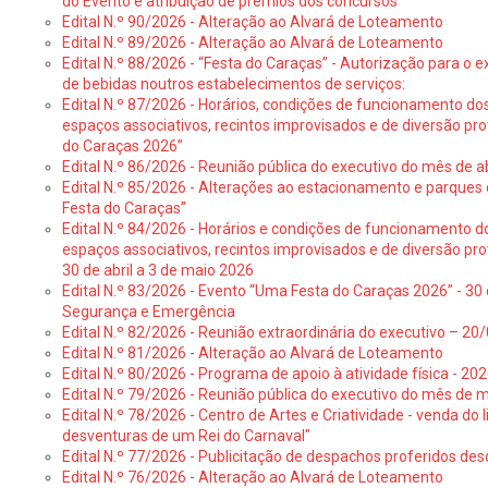
do Evento e atribuição de prémios dos concursos
Edital N.º 90/2026 - Alteração ao Alvará de Loteamento
Edital N.º 89/2026 - Alteração ao Alvará de Loteamento
Edital N.º 88/2026 - “Festa do Caraças” - Autorização para o 
de bebidas noutros estabelecimentos de serviços:
Edital N.º 87/2026 - Horários, condições de funcionamento do
espaços associativos, recintos improvisados e de diversão pr
do Caraças 2026”
Edital N.º 86/2026 - Reunião pública do executivo do mês de ab
Edital N.º 85/2026 - Alterações ao estacionamento e parque
Festa do Caraças”
Edital N.º 84/2026 - Horários e condições de funcionamento d
espaços associativos, recintos improvisados e de diversão pro
30 de abril a 3 de maio 2026
Edital N.º 83/2026 - Evento “Uma Festa do Caraças 2026” - 30 
Segurança e Emergência
Edital N.º 82/2026 - Reunião extraordinária do executivo – 2
Edital N.º 81/2026 - Alteração ao Alvará de Loteamento
Edital N.º 80/2026 - Programa de apoio à atividade física - 202
Edital N.º 79/2026 - Reunião pública do executivo do mês de 
Edital N.º 78/2026 - Centro de Artes e Criatividade - venda do
desventuras de um Rei do Carnaval"
Edital N.º 77/2026 - Publicitação de despachos proferidos des
Edital N.º 76/2026 - Alteração ao Alvará de Loteamento