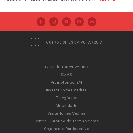
Câmara Municipal de Torres Vedras © 1996 - 2026 · Por
Slingshot
OUTROS SITES DA AUTARQUIA
C. M. de Torres Vedras
SMAS
Promotorres, EM
Investir Torres Vedras
E-negócios
Mobilidade
Visite Torres Vedras
Centro Histórico de Torres Vedras
Orçamento Participativo