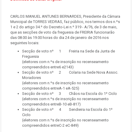
CARLOS MANUEL ANTUNES BERNARDES, Presidente da Câmara
Municipal de TORRES VEDRAS, faz público, nos termos dos n.ºs
1 e 2 do artigo 34.º do Decreto-Lei n.º 319 - A/76, de 3 de maio,
que as secções de voto da freguesia de FREIRIA funcionarão
das 08.00 às 19.00 horas do dia 24 de janeiro de 2016 nos
seguintes locais:
Secção de voto nº 1 Freiria na Sede da Junta de
Freguesia
(eleitores com n.ºs de inscrição no recenseamento
compreendidos entre6 e2143)
Secção de voto nº 2 Colaria na Sede Nova Assoc.
Moradores
(eleitores com n.ºs de inscrição no recenseamento
compreendidos entreA-1 eA-525)
Secção de voto nº 3 Chãos na Escola do 1º Ciclo
(eleitores com n.ºs de inscrição no recenseamento
compreendidos entreB-10 eB-817)
Secção de voto nº 4 Sendieira na Escola do 1º
Ciclo
(eleitores com n.ºs de inscrição no recenseamento
compreendidos entreC-2 eC-849)