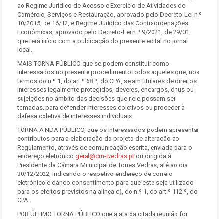
ao Regime Jurídico de Acesso e Exercício de Atividades de
Comércio, Serviços e Restauração, aprovado pelo Decreto-Lei n.º
10/2015, de 16/12, e Regime Jurídico das Contraordenações
Económicas, aprovado pelo Decreto-Lei n.º 9/2021, de 29/01,
que terá início com a publicação do presente edital no jornal
local.
MAIS TORNA PÚBLICO que se podem constituir como
interessados no presente procedimento todos aqueles que, nos
termos do n.º 1, do art.º 68.º, do CPA, sejam titulares de direitos,
interesses legalmente protegidos, deveres, encargos, ónus ou
sujeições no âmbito das decisões que nele possam ser
tomadas, para defender interesses coletivos ou proceder à
defesa coletiva de interesses individuais.
TORNA AINDA PÚBLICO, que os interessados podem apresentar
contributos para a elaboração do projeto de alteração ao
Regulamento, através de comunicação escrita, enviada para o
endereço eletrónico
geral@cm-tvedras.pt
ou dirigida à
Presidente da Câmara Municipal de Torres Vedras, até ao dia
30/12/2022, indicando o respetivo endereço de correio
eletrónico e dando consentimento para que este seja utilizado
para os efeitos previstos na alínea c), do n.º 1, do art.º 112.º, do
CPA.
POR ÚLTIMO TORNA PÚBLICO que a ata da citada reunião foi