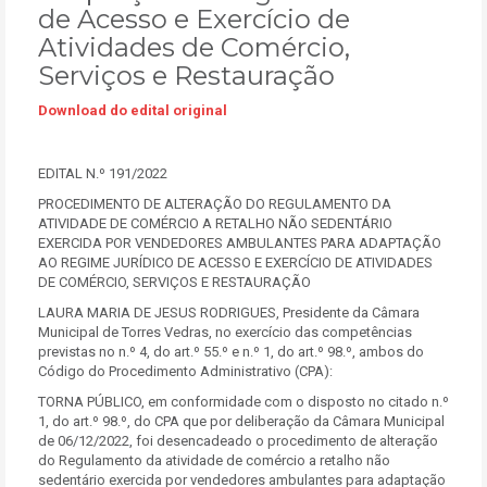
de Acesso e Exercício de
Atividades de Comércio,
Serviços e Restauração
Download do edital original
EDITAL N.º 191/2022
PROCEDIMENTO DE ALTERAÇÃO DO REGULAMENTO DA
ATIVIDADE DE COMÉRCIO A RETALHO NÃO SEDENTÁRIO
EXERCIDA POR VENDEDORES AMBULANTES PARA ADAPTAÇÃO
AO REGIME JURÍDICO DE ACESSO E EXERCÍCIO DE ATIVIDADES
DE COMÉRCIO, SERVIÇOS E RESTAURAÇÃO
LAURA MARIA DE JESUS RODRIGUES, Presidente da Câmara
Municipal de Torres Vedras, no exercício das competências
previstas no n.º 4, do art.º 55.º e n.º 1, do art.º 98.º, ambos do
Código do Procedimento Administrativo (CPA):
TORNA PÚBLICO, em conformidade com o disposto no citado n.º
1, do art.º 98.º, do CPA que por deliberação da Câmara Municipal
de 06/12/2022, foi desencadeado o procedimento de alteração
do Regulamento da atividade de comércio a retalho não
sedentário exercida por vendedores ambulantes para adaptação