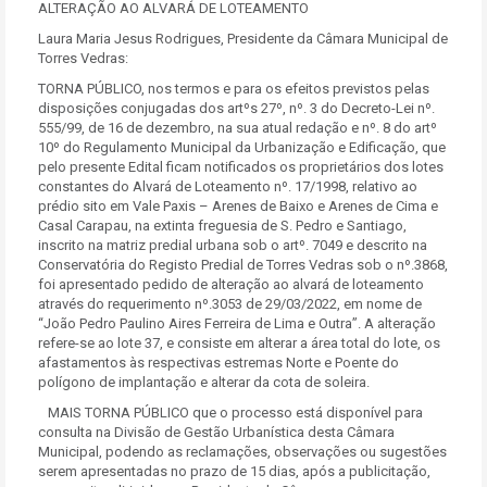
ALTERAÇÃO AO ALVARÁ DE LOTEAMENTO
Laura Maria Jesus Rodrigues, Presidente da Câmara Municipal de
Torres Vedras:
TORNA PÚBLICO, nos termos e para os efeitos previstos pelas
disposições conjugadas dos artºs 27º, nº. 3 do Decreto-Lei nº.
555/99, de 16 de dezembro, na sua atual redação e nº. 8 do artº
10º do Regulamento Municipal da Urbanização e Edificação, que
pelo presente Edital ficam notificados os proprietários dos lotes
constantes do Alvará de Loteamento nº. 17/1998, relativo ao
prédio sito em Vale Paxis – Arenes de Baixo e Arenes de Cima e
Casal Carapau, na extinta freguesia de S. Pedro e Santiago,
inscrito na matriz predial urbana sob o artº. 7049 e descrito na
Conservatória do Registo Predial de Torres Vedras sob o nº.3868,
foi apresentado pedido de alteração ao alvará de loteamento
através do requerimento nº.3053 de 29/03/2022, em nome de
“João Pedro Paulino Aires Ferreira de Lima e Outra”. A alteração
refere-se ao lote 37, e consiste em alterar a área total do lote, os
afastamentos às respectivas estremas Norte e Poente do
polígono de implantação e alterar da cota de soleira.
MAIS TORNA PÚBLICO que o processo está disponível para
consulta na Divisão de Gestão Urbanística desta Câmara
Municipal, podendo as reclamações, observações ou sugestões
serem apresentadas no prazo de 15 dias, após a publicitação,