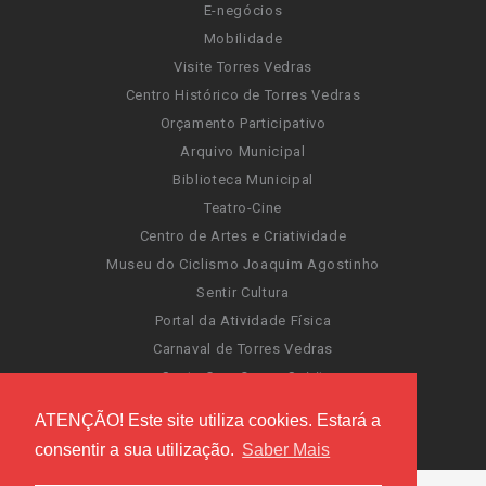
E-negócios
Mobilidade
Visite Torres Vedras
Centro Histórico de Torres Vedras
Orçamento Participativo
Arquivo Municipal
Biblioteca Municipal
Teatro-Cine
Centro de Artes e Criatividade
Museu do Ciclismo Joaquim Agostinho
Sentir Cultura
Portal da Atividade Física
Carnaval de Torres Vedras
Santa Cruz Ocean Spirit
Novas Invasões
ATENÇÃO! Este site utiliza cookies. Estará a
Festas de Torres Vedras
consentir a sua utilização.
Saber Mais