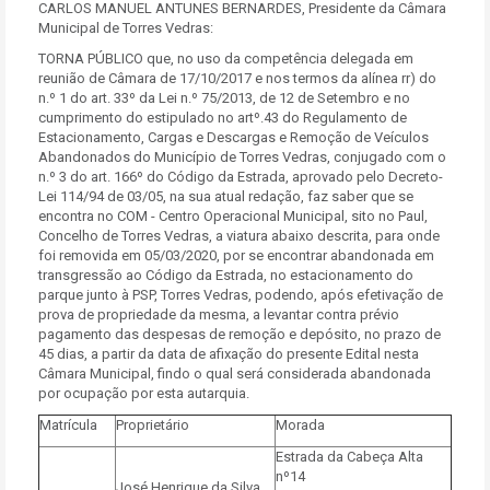
CARLOS MANUEL ANTUNES BERNARDES, Presidente da Câmara
Municipal de Torres Vedras:
TORNA PÚBLICO que, no uso da competência delegada em
reunião de Câmara de 17/10/2017 e nos termos da alínea rr) do
n.º 1 do art. 33º da Lei n.º 75/2013, de 12 de Setembro e no
cumprimento do estipulado no artº.43 do Regulamento de
Estacionamento, Cargas e Descargas e Remoção de Veículos
Abandonados do Município de Torres Vedras, conjugado com o
n.º 3 do art. 166º do Código da Estrada, aprovado pelo Decreto-
Lei 114/94 de 03/05, na sua atual redação, faz saber que se
encontra no COM - Centro Operacional Municipal, sito no Paul,
Concelho de Torres Vedras, a viatura abaixo descrita, para onde
foi removida em 05/03/2020, por se encontrar abandonada em
transgressão ao Código da Estrada, no estacionamento do
parque junto à PSP, Torres Vedras, podendo, após efetivação de
prova de propriedade da mesma, a levantar contra prévio
pagamento das despesas de remoção e depósito, no prazo de
45 dias, a partir da data de afixação do presente Edital nesta
Câmara Municipal, findo o qual será considerada abandonada
por ocupação por esta autarquia.
Matrícula
Proprietário
Morada
Estrada da Cabeça Alta
nº14
José Henrique da Silva