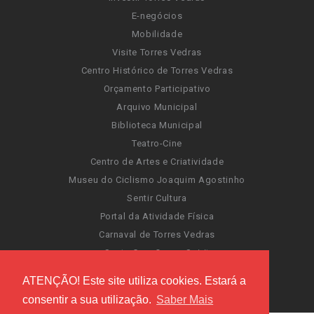
E-negócios
Mobilidade
Visite Torres Vedras
Centro Histórico de Torres Vedras
Orçamento Participativo
Arquivo Municipal
Biblioteca Municipal
Teatro-Cine
Centro de Artes e Criatividade
Museu do Ciclismo Joaquim Agostinho
Sentir Cultura
Portal da Atividade Física
Carnaval de Torres Vedras
Santa Cruz Ocean Spirit
Novas Invasões
ATENÇÃO! Este site utiliza cookies. Estará a
Festas de Torres Vedras
consentir a sua utilização.
Saber Mais